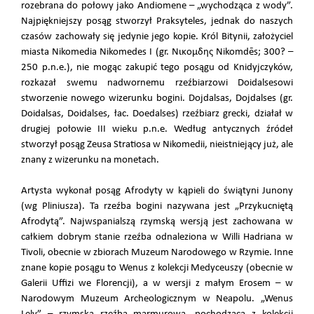
rozebrana do połowy jako Andiomene – „wychodząca z wody”.
Najpiękniejszy posąg stworzył Praksyteles, jednak do naszych
czasów zachowały się jedynie jego kopie. Król Bitynii, założyciel
miasta Nikomedia Nikomedes I (gr. Νικομδης Nikomdēs; 300? –
250 p.n.e.), nie mogąc zakupić tego posągu od Knidyjczyków,
rozkazał swemu nadwornemu rzeźbiarzowi Doidalsesowi
stworzenie nowego wizerunku bogini. Dojdalsas, Dojdalses (gr.
Doidalsas, Doidalses, łac. Doedalses) rzeźbiarz grecki, działał w
drugiej połowie III wieku p.n.e. Według antycznych źródeł
stworzył posąg Zeusa Stratiosa w Nikomedii, nieistniejący już, ale
znany z wizerunku na monetach.
Artysta wykonał posąg Afrodyty w kąpieli do świątyni Junony
(wg Pliniusza). Ta rzeźba bogini nazywana jest „Przykucniętą
Afrodytą”. Najwspanialszą rzymską wersją jest zachowana w
całkiem dobrym stanie rzeźba odnaleziona w Willi Hadriana w
Tivoli, obecnie w zbiorach Muzeum Narodowego w Rzymie. Inne
znane kopie posągu to Wenus z kolekcji Medyceuszy (obecnie w
Galerii Uffizi we Florencji), a w wersji z małym Erosem – w
Narodowym Muzeum Archeologicznym w Neapolu. „Wenus