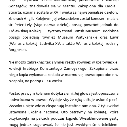
Lely” – rzymska rzeźba marmurowa, pochodząca z kolekcji
Gonzagów, znajdowała się w Mantui. Zakupiona dla Karola I
Stuarta, uznana została w XVII wieku za najwspanialsze dzieło w
zbiorach Anglii. Kolejnym jej właścicielem został koneser i malarz
sir Peter Lely (stąd nazwa dzieła), posąg powrócił jednak do
Królewskiej Kolekcji i użyczony został British Museum. Podobne
posągi posiadają również Muzeum Watykańskie oraz Luwr
(Wenus z kolekcji Ludwika XV, a także Wenus z kolekcji rodziny
Borghese).
Nie mogło zabraknąć tak słynnej rzeźby również w kozłowieckiej
kolekcji hrabiego Konstantego Zamoyskiego. Zakupiona przez
niego kopia wykonana została w marmurze, prawdopodobnie w
Neapolu, na początku XX wieku.
Postać prawym kolanem dotyka ziemi. Jej głowa jest opuszczona
i odwrócona w prawo. Wydaje się, że ręką usiłuje osłonić pierś.
Wysoko upięte włosy eksponują kształtne ramiona. Z tyłu widać
ustawione ukośnie naczynie. Oto patrzymy na kobietę, która
przykucnęła na palcach podczas kąpieli. Wysublimowane gesty
mogą jednak sugerować, że nie jest zwykłym śmiertelnikiem.