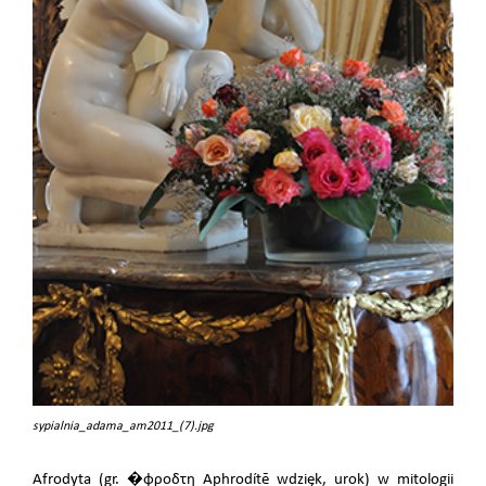
sypialnia_adama_am2011_(7).jpg
Afrodyta (gr. �φροδτη Aphrodítē wdzięk, urok) w mitologii