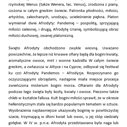
rzymskiej Wenus (także Wenera, łac. Venus), zrodzona z piany,
czczona w całym greckim świecie. Patronka płodności, miłości,
artystów, zakochanych, urodzaju, ucieleśnienie piękna. Platon
wymieniał dwie Afrodyty: Pandemię – pospolitą, sprzyjającą
miłości cielesnej, i drugą, Afrodytę Uranię, symbolizującą obraz
miłości duchowej, zwanej platoniczną.
Święto Afrodyty obchodzono zwykle wiosną. Uważano
powszechnie, że lepsze niż krwawe ofiary będą dla bogini kwiaty,
aromatyczne owoce, mirt i wonne kadzidła W całym świecie
greckim, a zwłaszcza w Attyce i na Cyprze, odbywał się festiwal
ku czci Afrodyty Pandemos – Afrodyzje. Rozpoczynano go
oczyszczającymi obrzędami, następnie miała miejsce procesja
zwieńczona misterium bogini morza. Ofiarami dla Afrodyty
podczas tego święta były kozły, kwiaty i owoce. Pieczono także
chleb w kształcie fallusa. Kult bogini miłości sprawił, że w okresie
hellenistycznym stała się bardzo popularnym tematem w sztuce.
Wyobrażenia najdawniejsze ukazywały boginię w powłóczystej
szacie, trzymającą w dłoni kwiat lub owoc, u jej stóp siedziały
gołębie. W IV w. p.n.e. Afrodyta przedstawiana była naga lub