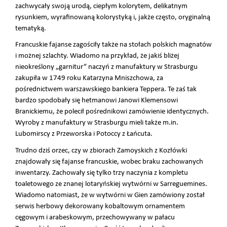
zachwycały swoją urodą, ciepłym kolorytem, delikatnym
rysunkiem, wyrafinowaną kolorystyką i, jakże często, oryginalną
tematyką.
Francuskie fajanse zagościły także na stołach polskich magnatów
i możnej szlachty. Wiadomo na przykład, że jakiś bliżej
nieokreślony „garnitur” naczyń z manufaktury w Strasburgu
zakupiła w 1749 roku Katarzyna Mniszchowa, za
pośrednictwem warszawskiego bankiera Teppera. Te zaś tak
bardzo spodobały się hetmanowi Janowi Klemensowi
Branickiemu, że polecił pośrednikowi zamówienie identycznych.
Wyroby z manufaktury w Strasburgu mieli także m.in.
Lubomirscy z Przeworska i Potoccy z Łańcuta.
Trudno dziś orzec, czy w zbiorach Zamoyskich z Kozłówki
znajdowały się fajanse francuskie, wobec braku zachowanych
inwentarzy. Zachowały się tylko trzy naczynia z kompletu
toaletowego ze znanej lotaryńskiej wytwórni w Sarreguemines.
Wiadomo natomiast, że w wytwórni w Gien zamówiony został
serwis herbowy dekorowany kobaltowym ornamentem
cęgowym i arabeskowym, przechowywany w pałacu