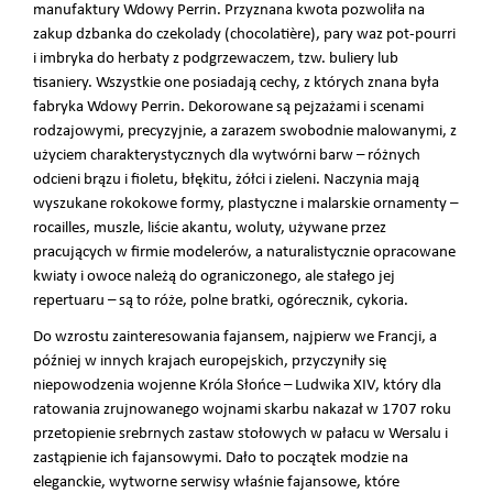
manufaktury Wdowy Perrin. Przyznana kwota pozwoliła na
zakup dzbanka do czekolady (chocolatière), pary waz pot-pourri
i imbryka do herbaty z podgrzewaczem, tzw. buliery lub
tisaniery. Wszystkie one posiadają cechy, z których znana była
fabryka Wdowy Perrin. Dekorowane są pejzażami i scenami
rodzajowymi, precyzyjnie, a zarazem swobodnie malowanymi, z
użyciem charakterystycznych dla wytwórni barw – różnych
odcieni brązu i fioletu, błękitu, żółci i zieleni. Naczynia mają
wyszukane rokokowe formy, plastyczne i malarskie ornamenty –
rocailles, muszle, liście akantu, woluty, używane przez
pracujących w firmie modelerów, a naturalistycznie opracowane
kwiaty i owoce należą do ograniczonego, ale stałego jej
repertuaru – są to róże, polne bratki, ogórecznik, cykoria.
Do wzrostu zainteresowania fajansem, najpierw we Francji, a
później w innych krajach europejskich, przyczyniły się
niepowodzenia wojenne Króla Słońce – Ludwika XIV, który dla
ratowania zrujnowanego wojnami skarbu nakazał w 1707 roku
przetopienie srebrnych zastaw stołowych w pałacu w Wersalu i
zastąpienie ich fajansowymi. Dało to początek modzie na
eleganckie, wytworne serwisy właśnie fajansowe, które