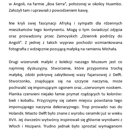
w Angoli, na farmie „Boa Serra”, położonej w okolicy Huambo.
Założyli tam i uprawiali z powodzeniem kawę.
Nie kryli swej fascynacji Afryką i sympatii dla rdzennych
mieszkańców tego kontynentu. Mogą o tym świadczyć zdjęcia
oraz prowadzony przez Zamoyskich „Dziennik podróży do
Angoli”. Z jednej z takich wypraw pochodzi wzmiankowana
fotografia z wdzięcznie pozującą małpką na ramieniu Michała.
Drugi wizerunek małpki z kolekcji naszego Muzeum jest co
najmniej dyskusyjny. Stworzenie, które przypomina trochę
małpkę, zdobi pokrywę zabytkowej wazy fajansowej z Delft.
Stworzonko, znajdujące się na szczycie naczynia, może
pochwalić się imponującym ogonem oraz…czerwonym noskiem.
Plamka czerwieni niejako łamie prymat rządzących tu kolorów:
bieli i kobaltu. Przyjrzyjmy się zatem miejscu powstania tego
imponującego naczynia dekoracyjnego. Trop prowadzi nas do
Holandii. Miasto Delft było znane z wyrobu ceramiki już w wieku
XVII. Jej ówcześni wytwórcy inspirowali się głównie wyrobami z
Włoch i Hiszpanii. Trudno jednak było sprostać wymaganiom