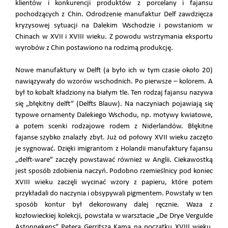
klientów i konkurencji produktów z porcelany i fajansu
pochodzących z Chin. Odrodzenie manufaktur Delf zawdzięcza
kryzysowej sytuacji na Dalekim Wschodzie i powstaniom w
Chinach w XVII i XVIII wieku. Z powodu wstrzymania eksportu
wyrobów z Chin postawiono na rodzimą produkcję.
Nowe manufaktury w Delft (a było ich w tym czasie około 20)
nawiązywały do wzorów wschodnich. Po pierwsze – kolorem. A
był to kobalt kładziony na białym tle. Ten rodzaj fajansu nazywa
się „błękitny delft” (Delfts Blauw). Na naczyniach pojawiają się
typowe ornamenty Dalekiego Wschodu, np. motywy kwiatowe,
a potem scenki rodzajowe rodem z Niderlandów. Błękitne
fajanse szybko znalazły zbyt. Już od połowy XVII wieku zaczęto
je sygnować. Dzięki imigrantom z Holandii manufaktury fajansu
„delft-ware” zaczęły powstawać również w Anglii. Ciekawostką
jest sposób zdobienia naczyń. Podobno rzemieślnicy pod koniec
XVIII wieku zaczęli wycinać wzory z papieru, które potem
przykładali do naczynia i obsypywali pigmentem. Powstały w ten
sposób kontur był dekorowany dalej ręcznie. Waza z
kozłowieckiej kolekcji, powstała w warsztacie „De Drye Vergulde
Astonnekens” Petera Gerritsza Kama na początku XVIII wieku,