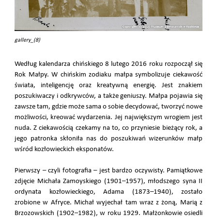
gallery_(8)
Według kalendarza chińskiego 8 lutego 2016 roku rozpoczął się
Rok Małpy. W chińskim zodiaku małpa symbolizuje ciekawość
świata, inteligencję oraz kreatywną energię. Jest znakiem
poszukiwaczy i odkrywców, a także geniuszy. Małpa pojawia się
zawsze tam, gdzie może sama o sobie decydować, tworzyć nowe
możliwości, kreować wydarzenia. Jej największym wrogiem jest
nuda. Z ciekawością czekamy na to, co przyniesie bieżący rok, a
jego patronka skłoniła nas do poszukiwań wizerunków małp
wśród kozłowieckich eksponatów.
Pierwszy – czyli fotografia – jest bardzo oczywisty. Pamiątkowe
zdjęcie Michała Zamoyskiego (1901–1957), młodszego syna II
ordynata kozłowieckiego, Adama (1873–1940), zostało
zrobione w Afryce. Michał wyjechał tam wraz z żoną, Marią z
Brzozowskich (1902–1982), w roku 1929. Małżonkowie osiedli