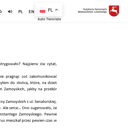
PL
PL
EN
Auto Translate
trygowało? Najpierw ów cytat,
znie pragnąc coś zakomunikować
yłem do słońca, które, na dzień
om Zamoyskich, jakby na przekór
tny Zamoyskich z ul. Senatorskiej.
. Ale serce… Ono sugerowało, że
Konstantego Zamoyskiego. Pewnie
Prus mieszkał przez pewien czas w