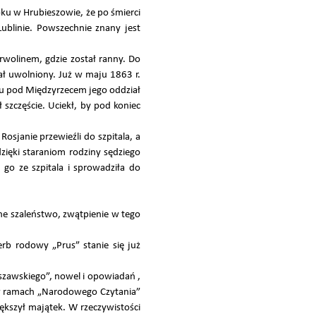
ku w Hrubieszowie, że po śmierci
ublinie. Powszechnie znany jest
wolinem, gdzie został ranny. Do
ał uwolniony. Już w maju 1863 r.
u pod Międzyrzecem jego oddział
 szczęście. Uciekł, by pod koniec
sjanie przewieźli do szpitala, a
zięki staraniom rodziny sędziego
go ze szpitala i sprowadziła do
ne szaleństwo, zwątpienie w tego
rb rodowy „Prus” stanie się już
rszawskiego”, nowel i opowiadań ,
 w ramach „Narodowego Czytania”
ększył majątek. W rzeczywistości