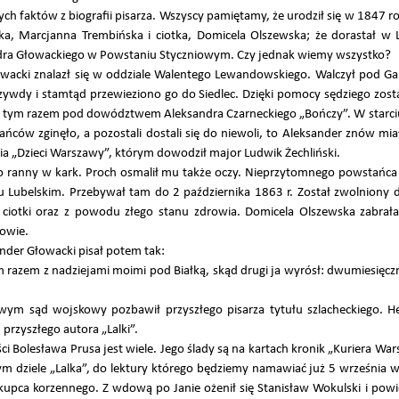
h faktów z biografii pisarza. Wszyscy pamiętamy, że urodził się w 1847 ro
 Marcjanna Trembińska i ciotka, Domicela Olszewska; że dorastał w L
dra Głowackiego w Powstaniu Styczniowym. Czy jednak wiemy wszystko?
wacki znalazł się w oddziale Walentego Lewandowskiego. Walczył pod Gar
Krzywdy i stamtąd przewieziono go do Siedlec. Dzięki pomocy sędziego zost
, tym razem pod dowództwem Aleksandra Czarneckiego „Bończy”. W starci
ańców zginęło, a pozostali dostali się do niewoli, to Aleksander znów miał
nia „Dzieci Warszawy”, którym dowodził major Ludwik Żechliński.
ko ranny w kark. Proch osmalił mu także oczy. Nieprzytomnego powstańca Ro
 Lubelskim. Przebywał tam do 2 października 1863 r. Został zwolniony d
 ciotki oraz z powodu złego stanu zdrowia. Domicela Olszewska zabrała 
owie.
der Głowacki pisał potem tak:
 razem z nadziejami moimi pod Białką, skąd drugi ja wyrósł: dwumiesięcz
wym sąd wojskowy pozbawił przyszłego pisarza tytułu szlacheckiego. He
rzyszłego autora „Lalki”.
 Bolesława Prusa jest wiele. Jego ślady są na kartach kronik „Kuriera Wa
ym dziele „Lalka”, do lektury którego będziemy namawiać już 5 września
 kupca korzennego. Z wdową po Janie ożenił się Stanisław Wokulski i powi