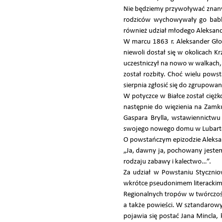
Nie będziemy przywoływać znanyc
rodziców wychowywały go babka,
również udział młodego Aleksan
W marcu 1863 r. Aleksander Gło
niewoli dostał się w okolicach 
uczestniczył na nowo w walkach
został rozbity. Choć wielu powst
sierpnia zgłosić się do zgrupowa
W potyczce w Białce został cięż
następnie do więzienia na Zamku
Gaspara Brylla, wstawiennictwu
swojego nowego domu w Lubart
O powstańczym epizodzie Aleksan
„Ja, dawny ja, pochowany jestem
rodzaju zabawy i kalectwo…”.
Za udział w Powstaniu Stycznio
wkrótce pseudonimem literackim p
Regionalnych tropów w twórczości
a także powieści. W sztandarow
pojawia się postać Jana Mincla,