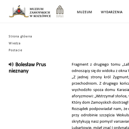
MUZEUM
WYDARZENIA
Strona główna
Wiedza
Postacie
Bolesław Prus
Fragment z drugiego tomu „La
nieznany
odnoszący się do widoku z okna 
„Z jednej strony król Zygmunt
przechodniom. Z drugiego końca
wychodziło spoza domu Karasia,
aforyzmowi: „Wstrzymał słońce, 
Który dom Zamoyskich dostrzegł bo
Rozsądek podpowiadał nam, że c
przy odrobinie szczęścia Wokul
skrytykują nasz pomysł varsavian
Lubartowie, mógł znać I ordynat