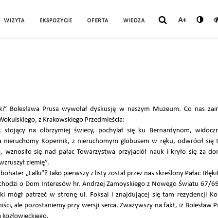
A+
WIZYTA
EKSPOZYCJE
OFERTA
WIEDZA
lki” Bolesława Prusa wywołał dyskusję w naszym Muzeum. Co nas zain
Wokulskiego, z Krakowskiego Przedmieścia:
, stojący na olbrzymiej świecy, pochylał się ku Bernardynom, widoc
 nieruchomy Kopernik, z nieruchomym globusem w ręku, odwrócił się t
 wznosiło się nad pałac Towarzystwa przyjaciół nauk i kryło się za d
wzruszył ziemię”.
hater „Lalki”? Jako pierwszy z listy został przez nas skreślony Pałac Błęki
hodzi o Dom Interesów hr. Andrzej Zamoyskiego z Nowego Światu 67/69
ski mógł patrzeć w stronę ul. Foksal i znajdującej się tam rezydencji 
iści, ale pozostaniemy przy wersji serca. Zważywszy na fakt, iż Bolesław 
a kozłowieckiego.