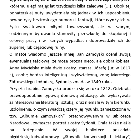
któremu uległ mając lat trzydzieści kilka zaledwie (...). Obok tej
bohaterskiej nuty uwydatniały się jednak w ich usposobieniu
pewne rysy beztroskiego humoru i fantazji, które czyniły ich w
życiu światowym miłymi towarzyszami, ale w szarym,
codziennym bytowaniu stanowiły przeszkodę do skupionej i
celowej pracy i w licznych wypadkach doprowadziły ich do
zupełnej lub częściowej ruiny.
O matce wiadomo jeszcze mniej. Jan Zamoyski ocenił swoją
ewentualną teściową, że może próżna nieco, ale dobra kobieta.
Anna Mycielska miała dwie siostry, starszą, Józefę (ur. w 1817
r.), osobę bardzo inteligentną i wykształconą, żonę Marcelego
Żółtowskiego i młodszą, Sydonię, zmarłą w 1840 roku.
Przyszła hrabina Zamoyska urodziła się w roku 1818. Odebrała
prawdopodobnie typową domową edukację, ale wykazywała
zainteresowanie literaturą i sztuką, oraz niemałe w tym kierunku
uzdolnienia, o czym świadczą cztery jej rysunki, zamieszczone w
tzw. „Albumie Zamoyskich”, przechowywanym w Bibliotece
Narodowej, zwłaszcza portret siostry Sydonii. Grała także nieźle
na fortepianie. W swojej bibliotece posiadała
pięćdziesięciodwutomowy „Słownik konwersacji i lektury”,