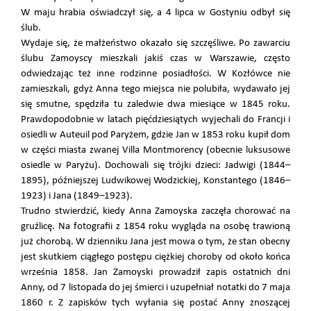
W maju hrabia oświadczył się, a 4 lipca w Gostyniu odbył się
ślub.
Wydaje się, że małżeństwo okazało się szczęśliwe. Po zawarciu
ślubu Zamoyscy mieszkali jakiś czas w Warszawie, często
odwiedzając też inne rodzinne posiadłości. W Kozłówce nie
zamieszkali, gdyż Anna tego miejsca nie polubiła, wydawało jej
się smutne, spędziła tu zaledwie dwa miesiące w 1845 roku.
Prawdopodobnie w latach pięćdziesiątych wyjechali do Francji i
osiedli w Auteuil pod Paryżem, gdzie Jan w 1853 roku kupił dom
w części miasta zwanej Villa Montmorency (obecnie luksusowe
osiedle w Paryżu). Dochowali się trójki dzieci: Jadwigi (1844–
1895), późniejszej Ludwikowej Wodzickiej, Konstantego (1846–
1923) i Jana (1849–1923).
Trudno stwierdzić, kiedy Anna Zamoyska zaczęła chorować na
gruźlicę. Na fotografii z 1854 roku wygląda na osobę trawioną
już chorobą. W dzienniku Jana jest mowa o tym, że stan obecny
jest skutkiem ciągłego postępu ciężkiej choroby od około końca
września 1858. Jan Zamoyski prowadził zapis ostatnich dni
Anny, od 7 listopada do jej śmierci i uzupełniał notatki do 7 maja
1860 r. Z zapisków tych wyłania się postać Anny znoszącej