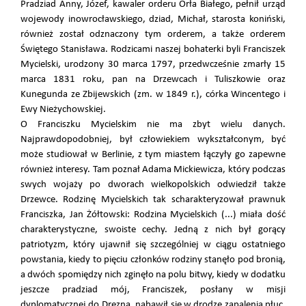
Pradziad Anny, Józef, kawaler orderu Orła Białego, pełnił urząd
wojewody inowrocławskiego, dziad, Michał, starosta koniński,
również został odznaczony tym orderem, a także orderem
Świętego Stanisława. Rodzicami naszej bohaterki byli Franciszek
Mycielski, urodzony 30 marca 1797, przedwcześnie zmarły 15
marca 1831 roku, pan na Drzewcach i Tuliszkowie oraz
Kunegunda ze Zbijewskich (zm. w 1849 r.), córka Wincentego i
Ewy Nieżychowskiej.
O Franciszku Mycielskim nie ma zbyt wielu danych.
Najprawdopodobniej, był człowiekiem wykształconym, być
może studiował w Berlinie, z tym miastem łączyły go zapewne
również interesy. Tam poznał Adama Mickiewicza, który podczas
swych wojaży po dworach wielkopolskich odwiedził także
Drzewce. Rodzinę Mycielskich tak scharakteryzował prawnuk
Franciszka, Jan Żółtowski: Rodzina Mycielskich (...) miała dość
charakterystyczne, swoiste cechy. Jedną z nich był gorący
patriotyzm, który ujawnił się szczególniej w ciągu ostatniego
powstania, kiedy to pięciu członków rodziny stanęło pod bronią,
a dwóch spomiędzy nich zginęło na polu bitwy, kiedy w dodatku
jeszcze pradziad mój, Franciszek, posłany w misji
dyplomatycznej do Drezna, nabawił się w drodze zapalenia płuc,