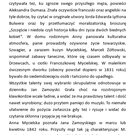
czytywała też, ku zgrozie swego przyszłego męża, powieści
Aleksandra Dumasa. Znała oczywiście francuski oraz angielski na
tyle dobrze, by czytać w oryginale utwory lorda Edwarda Lyttona
Bulwera oraz by przetłumaczyć moralizatorską broszurę
„Szczęście i niedola czyli historja kilku dni życia dwóch biednych
kobiet”. W domu rodzinnym Anny panowała kulturalna
atmosfera, panie prowadziły ożywione życie towarzyskie.
Szwagier, a zarazem kuzyn Mycielskiej, Marceli Żółtowski,
wspominał zabawy taneczne, które się czasem odbywały w
Drzewcach, u ciotki Franciszkowej Mycielskiej. W maleńkim
ówczesnym dworku (obecny powstał dopiero w 1831 roku)
bywało do siedemdziesięciu osób i tańczono do upadłego.
Wszystkie talenty swej wybranki skrupulatnie odnotowuje w
dzienniku Jan Zamoyski: Grała choć na rozstrojonym
klawikordzie wcale ładnie, a widać że ma prawdziwy talent i dość
nawet wyrobiony; dużo przytem pamięci do muzyki. To niemałe
ułatwienie do pożycia zwłaszcza gdy też i rysuje i widać do
czytania skłonna i pojęcia jej nie brakuje.
Anna Mycielska poznała Jana Zamoyskiego w marcu lub
kwietniu 1842 roku. Przyszły mąż tak ją charakteryzuje: M.