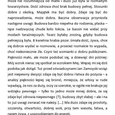
może nie rozumniejsza od matki i dużo już była w rozmaitym
towarzystwie. Dość zdrowa choć brak budowy pełnej. Stosunki
dobre z okolicą. Majątek ma być dobry. Zdaje się być do
naprowadzenia, może dobra. Baczna obserwacja przyniosła
następne uwagi: Budowa bardzo niepełna do rodzenia, płaska –
ręce nadzwyczaj chude koło łokcia. Le bassin nie widać przy
modach teraźniejszych. Twarz byłaby znośną, gdyby budowa
pełniejszą była. 8 kwietnia hrabia pisze: śmiała dość, żywa, chce
się dobrze wydać w rozmowie, a przecież rozmaicie to wypada,
choć niekoniecznie źle. Czyni też wzmianki o dobru publicznem.
Piękności mało, ale może podobać się, a dziewięć dni później:
Mój wzrok nieraz się spotkał ze wzrokiem Mej. Więcej mi się dziś
podoba jak dotąd. Tuż przed oświadczynami Jan Zamoyski wciąż
jest niepewny decyzji: zdaje się być dobra i łatwa do pożycia – a
analizy piękności lepiej się bronić, mniejsza, że włosy w rude
wpadają, że nos za duży, oczy za szerokie, w ogóle nie brakuje jej
wdzięku pewnego – tylko to jedno może mniej dobre, że się
zdaje być zdrowia niepewnego (?), budowy zbyt słabej – ale i na
to już uwagi zwracać nie należy. [...] Ma dużo zdaje się prostoty,
szczeroty, otwartości, dobrej woli, przy tem wesoła, łatwa, a
razem żywa, z usposobieniem do energii.