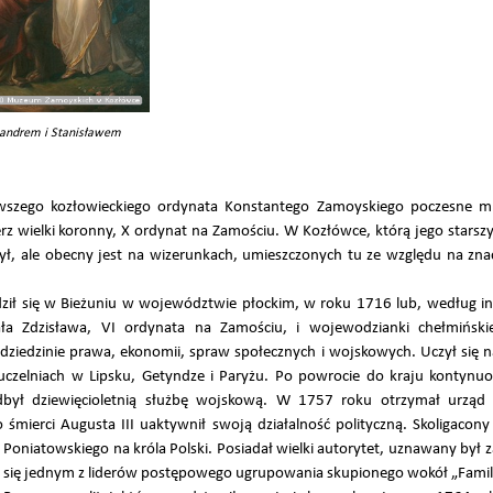
ksandrem i Stanisławem
wszego kozłowieckiego ordynata Konstantego Zamoyskiego poczesne mi
rz wielki koronny, X ordynat na Zamościu. W Kozłówce, którą jego starszy
 był, ale obecny jest na wizerunkach, umieszczonych tu ze względu na zna
ził się w Bieżuniu w województwie płockim, w roku 1716 lub, według i
a Zdzisława, VI ordynata na Zamościu, i wojewodzianki chełmińskie
ziedzinie prawa, ekonomii, spraw społecznych i wojskowych. Uczył się n
czelniach w Lipsku, Getyndze i Paryżu. Po powrocie do kraju kontynuow
odbył dziewięcioletnią służbę wojskową. W 1757 roku otrzymał urzą
o śmierci Augusta III uaktywnił swoją działalność polityczną. Skoligacony
oniatowskiego na króla Polski. Posiadał wielki autorytet, uznawany był z
ł się jednym z liderów postępowego ugrupowania skupionego wokół „Familii”