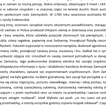
ą w zamian za roczną pensję. Dobra ordynacji, obejmujące 9 miast i 164
o w zaborze rosyjskim i w znacznej części na terenie Austrii. Dwór austr
kiem społecznym rodu Zamoyskich. W 1780 roku cesarzowa austriacka Ma
, tytuły hrabiowskie.
cą żony, wzorowo zarządzał swymi obszernymi posiadłościami, starając 
szych ziemian w Polsce przekazał chłopom ziemię w dzierżawę oraz powoł
i kasy wiejskie, które udzielały pożyczek zbożowych lub pieniężnych. 
a, cztery cegielnie, papiernię oraz farbiarnię. Powiększył flotyllę rzecz
tyckich. Folwarki wyposażył w nowoczesne narzędzia. Budował ogniotrwał
any roślin, powiększył zasiewy prosa, soczewicy i lnu. Zadbał też o sy
żliwość objęcia roli. Umożliwił im naukę rzemiosł potrzebnych w danej
 w Zamościu. Jego prekursorskie działania wkrótce też zaczęły znajdo
opedyczne informacje o życiu i działalności kanclerza Andrzeja Zamoys
 cechy charakteru, opisane we wspomnieniach współczesnych. Dom Zam
[gdzie] nie było galonów na liberii granatowej, lecz zaczął być porządek 
ia się obraz mężczyzny „wzrostu niewielkiego, miernej i silnej postaci,
ryzowaną, suknię szaraczkową sukienną, staroświecką niemiecką robotą 
łużącym i z psem wychodzić rano za miasto na przechadzkę i zawsze nosi
nym ubogim rozdawał”. Józef Wybicki zaś pisał: „co mu czasu od public
 przechadzką, a zresztą wszystkie godziny czytaniu książek oddawał”. Czę