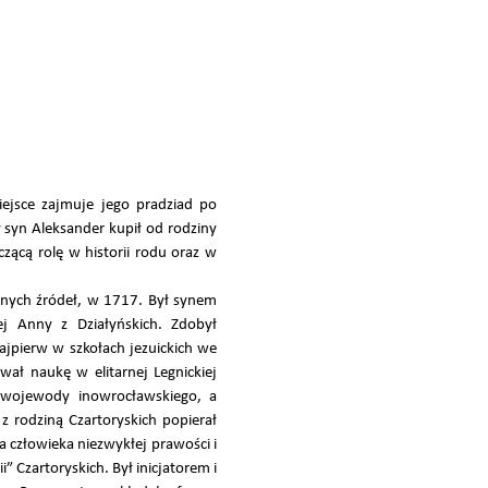
ejsce zajmuje jego pradziad po
 syn Aleksander kupił od rodziny
czącą rolę w historii rodu oraz w
nnych źródeł, w 1717. Był synem
j Anny z Działyńskich. Zdobył
ajpierw w szkołach jezuickich we
ał naukę w elitarnej Legnickiej
d wojewody inowrocławskiego, a
 z rodziną Czartoryskich popierał
a człowieka niezwykłej prawości i
 Czartoryskich. Był inicjatorem i