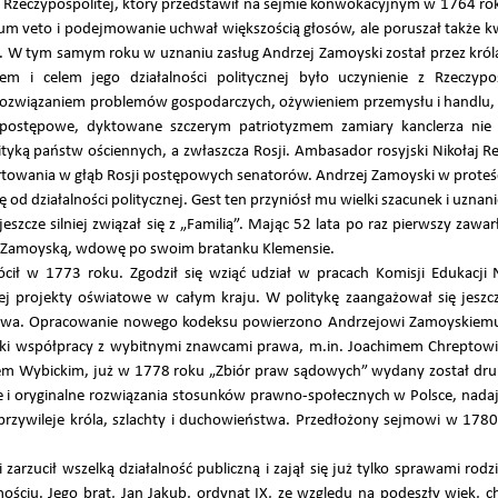
zeczypospolitej, który przedstawił na sejmie konwokacyjnym w 1764 rok
berum veto i podejmowanie uchwał większością głosów, ale poruszał także 
an. W tym samym roku w uznaniu zasług Andrzej Zamoyski został przez kr
 i celem jego działalności politycznej było uczynienie z Rzeczypo
 rozwiązaniem problemów gospodarczych, ożywieniem przemysłu i handlu, 
 postępowe, dyktowane szczerym patriotyzmem zamiary kanclerza nie
ityką państw ościennych, a zwłaszcza Rosji. Ambasador rosyjski Nikołaj R
towania w głąb Rosji postępowych senatorów. Andrzej Zamoyski w proteście 
ię od działalności politycznej. Gest ten przyniósł mu wielki szacunek i uzna
zcze silniej związał się z „Familią”. Mając 52 lata po raz pierwszy zawar
ch Zamoyską, wdowę po swoim bratanku Klemensie.
rócił w 1773 roku. Zgodził się wziąć udział w pracach Komisji Edukacji
cej projekty oświatowe w całym kraju. W politykę zaangażował się jesz
rawa. Opracowanie nowego kodeksu powierzono Andrzejowi Zamoyskiemu,
ięki współpracy z wybitnymi znawcami prawa, m.in. Joachimem Chreptow
m Wybickim, już w 1778 roku „Zbiór praw sądowych” wydany został druk
e i oryginalne rozwiązania stosunków prawno-społecznych w Polsce, nad
 przywileje króla, szlachty i duchowieństwa. Przedłożony sejmowi w 178
 zarzucił wszelką działalność publiczną i zajął się już tylko sprawami ro
ościu. Jego brat, Jan Jakub, ordynat IX, ze względu na podeszły wiek, 