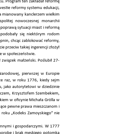
u. Program ten zakładał reformę
kwestie reformy systemu edukacji,
óla mianowany kanclerzem wielkim
spolitej nowoczesnej monarchii
poprawą sytuacji miast i reformą
 podobały się niektórym rodom
epnin, chcąc zablokować reformy,
przeciw takiej ingerencji złożył
nie w społeczeństwie.
ł związek małżeński. Poślubił 27-
 Narodowej, pierwszej w Europie
cze raz, w roku 1776, kiedy sejm
 jako autorytetowi w dziedzinie
iczem, Krzysztofem Szembekiem,
iem w oficynie Michała Grölla w
ające pewne prawa mieszczanom i
0 roku „Kodeks Zamoyskiego” nie
dzinnymi i gospodarczymi. W 1777
chorobę i brak męskiego potomka