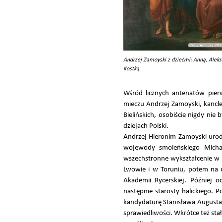
Andrzej Zamoyski z dziećmi: Anną, Ale
Kostką
Wśród licznych antenatów pier
mieczu Andrzej Zamoyski, kancle
Bielińskich, osobiście nigdy nie
dziejach Polski.
Andrzej Hieronim Zamoyski urod
wojewody smoleńskiego Michał
wszechstronne wykształcenie w d
Lwowie i w Toruniu, potem na u
Akademii Rycerskiej. Później 
następnie starosty halickiego. P
kandydaturę Stanisława Augusta P
sprawiedliwości. Wkrótce też sta