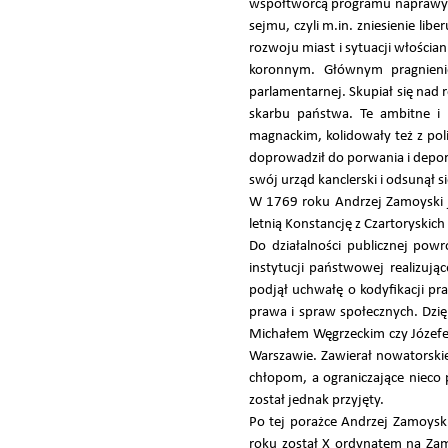
współtwórcą programu naprawy R
sejmu, czyli m.in. zniesienie li
rozwoju miast i sytuacji włości
koronnym. Głównym pragnieniem
parlamentarnej. Skupiał się nad
skarbu państwa. Te ambitne i
magnackim, kolidowały też z pol
doprowadził do porwania i depor
swój urząd kanclerski i odsunął s
W 1769 roku Andrzej Zamoyski jes
letnią Konstancję z Czartoryski
Do działalności publicznej pow
instytucji państwowej realizują
podjął uchwałę o kodyfikacji p
prawa i spraw społecznych. Dz
Michałem Węgrzeckim czy Józefe
Warszawie. Zawierał nowatorski
chłopom, a ograniczające nieco
został jednak przyjęty.
Po tej porażce Andrzej Zamoyski
roku został X ordynatem na Zam