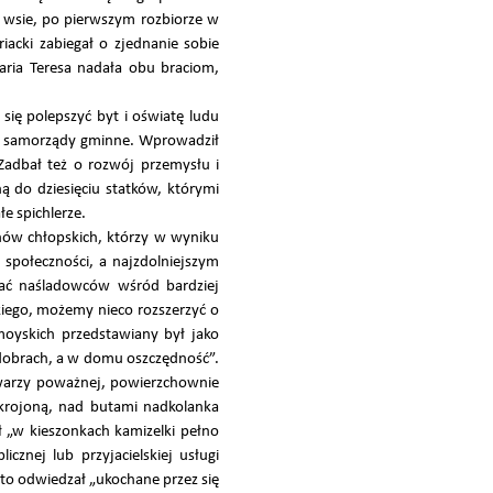
 wsie, po pierwszym rozbiorze w
iacki zabiegał o zjednanie sobie
ria Teresa nadała obu braciom,
się polepszyć byt i oświatę ludu
ał samorządy gminne. Wprowadził
Zadbał też o rozwój przemysłu i
ną do dziesięciu statków, którymi
e spichlerze.
nów chłopskich, którzy w wyniku
 społeczności, a najzdolniejszym
wać naśladowców wśród bardziej
kiego, możemy nieco rozszerzyć o
oyskich przedstawiany był jako
w dobrach, a w domu oszczędność”.
 twarzy poważnej, powierzchownie
skrojoną, nad butami nadkolanka
ł „w kieszonkach kamizelki pełno
znej lub przyjacielskiej usługi
sto odwiedzał „ukochane przez się