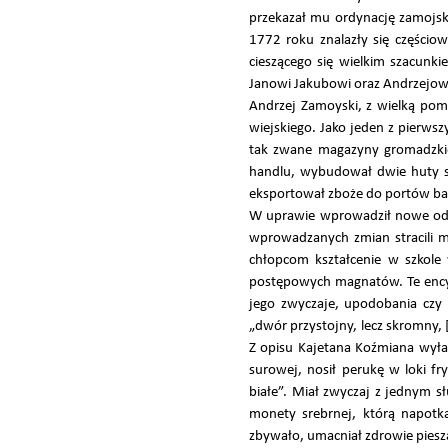
przekazał mu ordynację zamojsk
1772 roku znalazły się częściow
cieszącego się wielkim szacun
Janowi Jakubowi oraz Andrzejowi
Andrzej Zamoyski, z wielką pomo
wiejskiego. Jako jeden z pierw
tak zwane magazyny gromadzkie 
handlu, wybudował dwie huty szkł
eksportował zboże do portów bał
W uprawie wprowadził nowe odmi
wprowadzanych zmian stracili mo
chłopcom kształcenie w szkole
postępowych magnatów. Te encykl
jego zwyczaje, upodobania czy
„dwór przystojny, lecz skromny, 
Z opisu Kajetana Koźmiana wyłan
surowej, nosił perukę w loki f
białe”. Miał zwyczaj z jednym s
monety srebrnej, którą napotka
zbywało, umacniał zdrowie pieszą