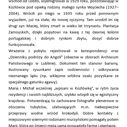
wschód od Lobito, wyemigrowali w 1929 roku, pozostawiając w
Kozłówce pod opieką rodziny małego synka Wojciecha (1927–
2004). Wrócili po niego w 1935 roku przed ponownym
wyjazdem, już na stałe, do nowej ojczyzny. Tam urodził im się
drugi syn Maciej, który zmarł w wieku lat trzynastu. Plantacja
Zamoyskich, dzięki popytowi na kawę z tej dawnej kolonii
portugalskiej i dobrym rynkom zbytu, dosyć dobrze
funkcjonowała.
Wrażenia z pobytu rejestrowali w korespondencji oraz
„Dzienniku podróży do Angoli” (obecnie w zbiorach Archiwum
Państwowego w Lublinie). Dokument ten stanowi barwny,
ilustrowany rysunkami zapis codzienności i odkrywania
nieznanego lądu (np. wklejone włókna sizalu pozyskane ze
specjalnego gatunku agawy).
Maria i Michał wcześniej „wpisani w Kozłówkę”, w rytm życia
rezydencji i swoich najbliższych, szybko wtopili się w egzotyczny
krajobraz. Potwierdzają to zachowane fotografie plenerowe w
otoczeniu tubylców, ułatwiających m.in. niebezpieczne
przeprawy wodne wśród krokodyli. Dobre kontakty z
miejscowymi wiernymi rodzinami murzyńskimi pomagały potem
Marii, która po śmierci męża sama prowadziła farmę i plantację.