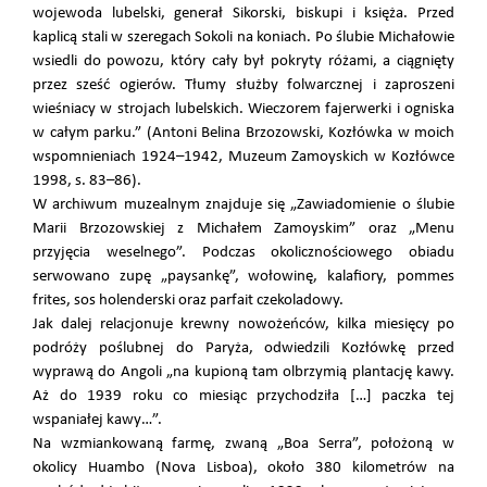
wojewoda lubelski, generał Sikorski, biskupi i księża. Przed
kaplicą stali w szeregach Sokoli na koniach. Po ślubie Michałowie
wsiedli do powozu, który cały był pokryty różami, a ciągnięty
przez sześć ogierów. Tłumy służby folwarcznej i zaproszeni
wieśniacy w strojach lubelskich. Wieczorem fajerwerki i ogniska
w całym parku.” (Antoni Belina Brzozowski, Kozłówka w moich
wspomnieniach 1924–1942, Muzeum Zamoyskich w Kozłówce
1998, s. 83–86).
W archiwum muzealnym znajduje się „Zawiadomienie o ślubie
Marii Brzozowskiej z Michałem Zamoyskim” oraz „Menu
przyjęcia weselnego”. Podczas okolicznościowego obiadu
serwowano zupę „paysankę”, wołowinę, kalafiory, pommes
frites, sos holenderski oraz parfait czekoladowy.
Jak dalej relacjonuje krewny nowożeńców, kilka miesięcy po
podróży poślubnej do Paryża, odwiedzili Kozłówkę przed
wyprawą do Angoli „na kupioną tam olbrzymią plantację kawy.
Aż do 1939 roku co miesiąc przychodziła […] paczka tej
wspaniałej kawy…”.
Na wzmiankowaną farmę, zwaną „Boa Serra”, położoną w
okolicy Huambo (Nova Lisboa), około 380 kilometrów na