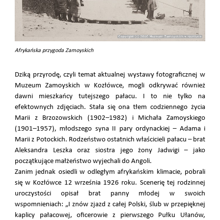
Afrykańska przygoda Zamoyskich
Dziką przyrodę, czyli temat aktualnej wystawy fotograficznej w
Muzeum Zamoyskich w Kozłówce, mogli odkrywać również
dawni mieszkańcy tutejszego pałacu. I to nie tylko na
efektownych zdjęciach. Stała się ona tłem codziennego życia
Marii z Brzozowskich (1902–1982) i Michała Zamoyskiego
(1901–1957), młodszego syna II pary ordynackiej – Adama i
Marii z Potockich. Rodzeństwo ostatnich właścicieli pałacu – brat
Aleksandra Leszka oraz siostra jego żony Jadwigi – jako
początkujące małżeństwo wyjechali do Angoli.
Zanim jednak osiedli w odległym afrykańskim klimacie, pobrali
się w Kozłówce 12 września 1926 roku. Scenerię tej rodzinnej
uroczystości opisał brat panny młodej w swoich
wspomnieniach: „I znów zjazd z całej Polski, ślub w przepięknej
kaplicy pałacowej, oficerowie z pierwszego Pułku Ułanów,