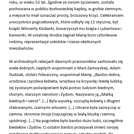
roku, w wieku 52 lat. Zgodnie ze swoim życzeniem, została
pochowana w pobliżu kozłowieckiej kaplicy, w grobie ziemnym,
a miejsce to miał oznaczać prosty, brzozowy krzyż. Celebransem
uroczystości pogrzebowych, które odbyły się 12 stycznia, był
ksiądz Wincenty Klubecki, towarzyszyli mu księża z Lubartowa i
Kamionki. W ostatniej drodze żegnali Marię liczni członkowie
rodziny, reprezentacje sokolskie i rzesze okolicznych
mieszkańców.
W archiwalnych relacjach dawnych pracowników zachowało się
wiele dobrych, ciepłych wspomnień o Marii Zamoyskiej. Adam
Dudziak, stolarz folwarczny, wspominał Marię: „Bardzo dobra,
urodziwa i życzliwa kobieta, wrażliwa na krzywdę i biedę ludzką.
Jej życiowym poświęceniem była pomoc ludziom biednym,
chorym, starszym sierotom i Żydom. Nazywano ją „Matką
biednych i sierot”. […] Była wysoką, szczupłą kobietą z długimi
sfalowanymi, czarnymi włosami. (…) Ubrana była zazwyczaj w
ciemne, skromne stroje (najczęściej w białą bluzkę i ciemną
spódnicę). […] Na pogrzebie było bardzo dużo ludzi, szczególnie
biedaków i Żydów. Ci ostatni bardzo przeżywali śmierć swojej