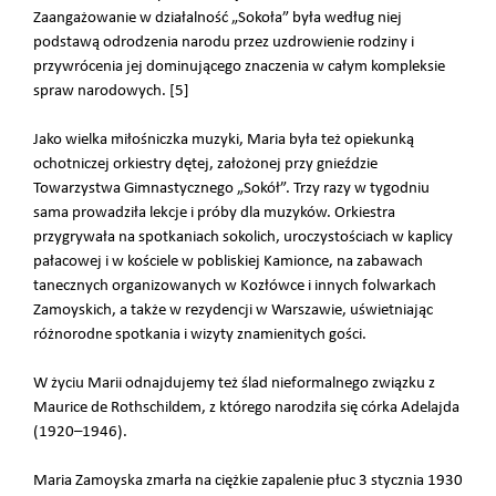
Zaangażowanie w działalność „Sokoła” była według niej
podstawą odrodzenia narodu przez uzdrowienie rodziny i
przywrócenia jej dominującego znaczenia w całym kompleksie
spraw narodowych. [5]
Jako wielka miłośniczka muzyki, Maria była też opiekunką
ochotniczej orkiestry dętej, założonej przy gnieździe
Towarzystwa Gimnastycznego „Sokół”. Trzy razy w tygodniu
sama prowadziła lekcje i próby dla muzyków. Orkiestra
przygrywała na spotkaniach sokolich, uroczystościach w kaplicy
pałacowej i w kościele w pobliskiej Kamionce, na zabawach
tanecznych organizowanych w Kozłówce i innych folwarkach
Zamoyskich, a także w rezydencji w Warszawie, uświetniając
różnorodne spotkania i wizyty znamienitych gości.
W życiu Marii odnajdujemy też ślad nieformalnego związku z
Maurice de Rothschildem, z którego narodziła się córka Adelajda
(1920–1946).
Maria Zamoyska zmarła na ciężkie zapalenie płuc 3 stycznia 1930