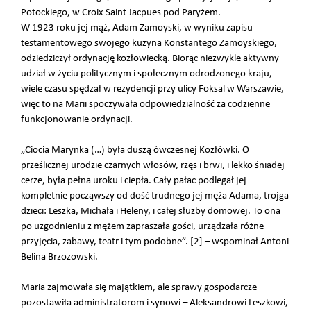
Potockiego, w Croix Saint Jacpues pod Paryżem.
W 1923 roku jej mąż, Adam Zamoyski, w wyniku zapisu
testamentowego swojego kuzyna Konstantego Zamoyskiego,
odziedziczył ordynację kozłowiecką. Biorąc niezwykle aktywny
udział w życiu politycznym i społecznym odrodzonego kraju,
wiele czasu spędzał w rezydencji przy ulicy Foksal w Warszawie,
więc to na Marii spoczywała odpowiedzialność za codzienne
funkcjonowanie ordynacji.
„Ciocia Marynka (…) była duszą ówczesnej Kozłówki. O
prześlicznej urodzie czarnych włosów, rzęs i brwi, i lekko śniadej
cerze, była pełna uroku i ciepła. Cały pałac podlegał jej
kompletnie począwszy od dość trudnego jej męża Adama, trojga
dzieci: Leszka, Michała i Heleny, i całej służby domowej. To ona
po uzgodnieniu z mężem zapraszała gości, urządzała różne
przyjęcia, zabawy, teatr i tym podobne”. [2] – wspominał Antoni
Belina Brzozowski.
Maria zajmowała się majątkiem, ale sprawy gospodarcze
pozostawiła administratorom i synowi – Aleksandrowi Leszkowi,