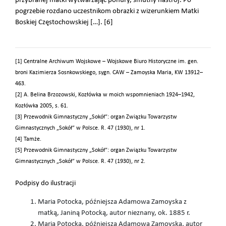
przybranej matki wytwarzając ponury, smutny nastrój. Po
pogrzebie rozdano uczestnikom obrazki z wizerunkiem Matki
Boskiej Częstochowskiej […]. [6]
[1] Centralne Archiwum Wojskowe – Wojskowe Biuro Historyczne im. gen.
broni Kazimierza Sosnkowskiego, sygn. CAW – Zamoyska Maria, KW 13912–
463.
[2] A. Belina Brzozowski, Kozłówka w moich wspomnieniach 1924–1942,
Kozłówka 2005, s. 61.
[3] Przewodnik Gimnastyczny „Sokół”: organ Związku Towarzystw
Gimnastycznych „Sokół” w Polsce. R. 47 (1930), nr 1.
[4] Tamże.
[5] Przewodnik Gimnastyczny „Sokół”: organ Związku Towarzystw
Gimnastycznych „Sokół” w Polsce. R. 47 (1930), nr 2.
Podpisy do ilustracji
Maria Potocka, późniejsza Adamowa Zamoyska z
matką, Janiną Potocką, autor nieznany, ok. 1885 r.
Maria Potocka, późniejsza Adamowa Zamoyska, autor