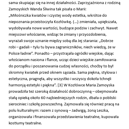
sama skupiając się na innej działalności. Zaprzyjaźniona z rodziną
Zamoyskich Wanda Śliwina tak pisała o Marii:
„Miłośniczka kwiatów i czystej wody estetka, wkrótce do
niepoznania przeistoczyła Kozłówkę. (…) zmieniała, upiększała,
wydobywała nowe wartości, budzące podziw i zachwyt. Nawet
miejscowi włościanie, widząc te zmiany i przyozdobienia,
wyrażali swoje uznanie między sobą dla Jej starania: „Dobrze
robi – gadali – tylu tu bywa zagraniczników, niech wiedzą, że w
Polsce ładnie”. Ponadto – przystrajała ogródki wiejskie, dając
włościanom nasiona i flance, ucząc dzieci wiejskie zamiłowania
do porządku i poszanowania cudzej własności, choćby to był
skromny kwiatek przed oknem sąsiada. Sama piękna, stylowa i
estetyczna, pragnęła, aby wszystko i wszyscy dokoła tchnęli
harmonją estetyki i piękna”. [3] W Kozłówce Maria Zamoyska
prowadziła też szeroką działalność dobroczynną – obejmowała
stałą opieką około 60 najbiedniejszych rodzin, dbała o pobliski
sierociniec i szkołę powszechną. Zajmowała się również pracą na
polu kulturalnym: razem z synową – Jadwigą, żoną Leszka,
organizowała i finansowała przedstawienia teatralne, kupowała
kostiumy teatralne.