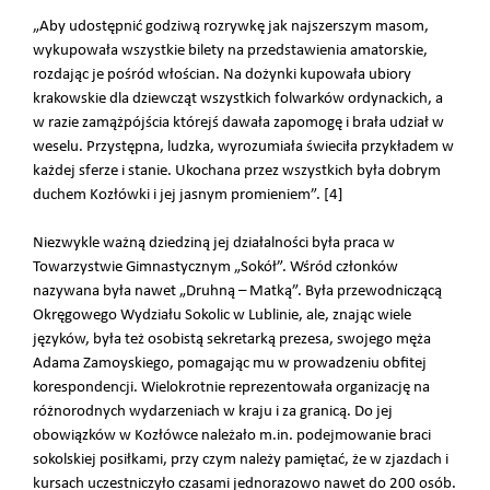
„Aby udostępnić godziwą rozrywkę jak najszerszym masom,
wykupowała wszystkie bilety na przedstawienia amatorskie,
rozdając je pośród włościan. Na dożynki kupowała ubiory
krakowskie dla dziewcząt wszystkich folwarków ordynackich, a
w razie zamążpójścia którejś dawała zapomogę i brała udział w
weselu. Przystępna, ludzka, wyrozumiała świeciła przykładem w
każdej sferze i stanie. Ukochana przez wszystkich była dobrym
duchem Kozłówki i jej jasnym promieniem”. [4]
Niezwykle ważną dziedziną jej działalności była praca w
Towarzystwie Gimnastycznym „Sokół”. Wśród członków
nazywana była nawet „Druhną – Matką”. Była przewodniczącą
Okręgowego Wydziału Sokolic w Lublinie, ale, znając wiele
języków, była też osobistą sekretarką prezesa, swojego męża
Adama Zamoyskiego, pomagając mu w prowadzeniu obfitej
korespondencji. Wielokrotnie reprezentowała organizację na
różnorodnych wydarzeniach w kraju i za granicą. Do jej
obowiązków w Kozłówce należało m.in. podejmowanie braci
sokolskiej posiłkami, przy czym należy pamiętać, że w zjazdach i
kursach uczestniczyło czasami jednorazowo nawet do 200 osób.