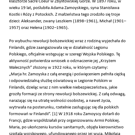
klasztorze Sacré Coeur w Zbylitowskiej Górze. W 1897 roku, w
wieku 19 lat, poślubiła Adama Zamoyskiego, syna Stanisława
Kostki i Róży z Potockich. Z małżeństwa tego zrodziło się troje
dzieci: Aleksander, zwany Leszkiem (1898–1961), Michał (1901–
1957) oraz Helena (1902–1965).
Po wybuchu rewolucji bolszewickiej wraz z rodziną wyjechała do
Finlandii, gdzie zaangażowała się w działalność Legionu
Polskiego, oficjalnie wstępując w szeregi Wojska Polskiego. Tę
aktywność potwierdza wniosek o odznaczenie jej „Krzyżem
Walecznych” złożony w 1922 roku, w którym czytamy:
„Marja hr. Zamoyska z całą energią i poświęceniem pełniła ciężką
i odpowiedzialną służbę oświatową w Legionie Polskim w
Finlandii, dzieląc wraz z nim wielkie niebezpieczeństwa, jakie
groziły formacji ze strony rewolucji bolszewickiej. Z całą odwagą,
narażając się na utratę wolności osobistej, a nawet życia,
wytrwała na posterunku, rzetelnie zasługując się dla polskich
formowań w Finlandii”. [1] W 1918 roku Zamoyscy dotarli do
Francji, gdzie współdziałali przy organizowaniu Armii Polskiej.
Maria, po ukończeniu kursów sanitarnych, objęła kierownictwo
szpitala wojskowego, ufundowanego przez jej wuja, Mikołaja