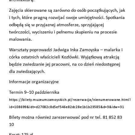
architekturą.
Zajęcia skierowane są zarówno do osób początkujących, jak
i tych, które pragną rozwijać swoje umiejętności. Spotkania
odbędą się w przyjaznej atmosferze, sprzyjającej
twórczości, wyciszeniu i pełnemu skupieniu na procesie
malowania.
Warsztaty poprowadzi Jadwiga Inka Zamoyska – malarka i
córka ostatnich właścicieli Kozłówki. Wyjątkową atrakcją
będzie zwiedzanie jej pracowni, na co dzień niedostępnej
dla zwiedzających.
Informacje organizacyjne
Termin 9–10 października
https://bilety.muzeumzamoyskich.pl/rezerwacja/nienumerowane.html?
id=108699&idt=d27082c8d5ef546e82dc28e1b1b23585&d=3&idw=31
Bilety można również zarezerwować pod nr tel. 81 852 83
10