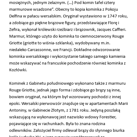
mosiężnych, jednym żelaznym. (…) Pod komin tafel cztery
marmurowe wsadzone”. Obecny to kopia kominka z Pokoju
Delfina w pałacu wersalskim. Oryginał wystawiono w 1747 roku,
a zdobiące go piękne brązowe figury, przedstawiające Florę i
Zefira, wykonał królewski rzeźbiarz i brązownik, Jacques Caffieri.
Marmur, którego użyto do kominka to ciemnoczerwony Rouge
Griotte (griotte to wiśnia-szklanka), wydobywany m.in.
niedaleko Carcassonne, we Francji. Dokładne odwzorowanie
kominka wersalskiego i wykorzystanie takiego samego kamienia
może wskazywać na francuskie pochodzenie również kominka z
Kozłówki.
Kominek z Gabinetu południowego wykonano także z marmuru
Rouge Griotte, jednak jego forma i zdobiące go brązy są inne,
bowiem oryginał, na którym był wzorowany pochodzi z innej
epoki. Wersalski pierwowzór znajduje się w apartamentach Marii
Antoniny, w Gabinecie Złotym, z 1781 roku. Jedyną poszlaką
wskazującą na wykonawcę jest nazwisko wdowy Forestier,
pojawiające się w rachunkach. Była to znana rodzina
odlewników. Założyciel firmy odlewał brązy do słynnego biurka