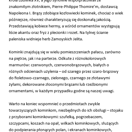
króla Ludwika XV, a jego synowie współpracowali ze
znakomitym złotnikiem, Pierre-Philippe Thomire’m, dostawcą
Napoleona I. Brązy zdobiące kozłowiecki kominek, chociaż o wiek
późniejsze, również charakteryzują się doskonałą jakością.
Przedstawiają kobiece hermy, a wśród ornamentów występują
liście akantu oraz fryz z plecionki i rozet. Na tylnej ścianie
paleniska widnieje herb Zamoyskich Jelita.
Kominki znajdują się w wielu pomieszczeniach pałacu, zarówno
na piętrze, jak i na parterze. Odkute z różnokolorowych
marmurów: czerwonych, czerwonobrązowych, białych o
różnych odcieniach użylenia – od szarego przez szaro-brązowy
do fioletowo-czarnego, zielonego, czarnego ze złotawymi
żyłami, dekorowane złoconymi brązami lub rzeźbionymi
ornamentami, w każdym przypadku godne są naszej uwagi.
Warto na koniec wspomnieć o przedmiotach zwykle
towarzyszących kominkom, niezbędnych do ich obsługi – stojaku
z przyborami kominkowymi: szufelką, pogrzebaczem,
szczypcami, koszach na opał, wilkach kominkowych, służących
do podpierania płonących polan, i ekranach kominkowych,