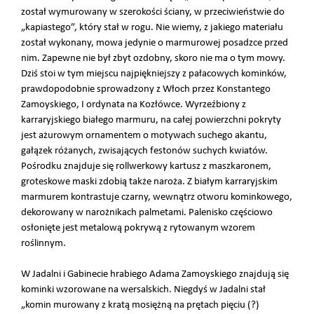
został wymurowany w szerokości ściany, w przeciwieństwie do
„kapiastego”, który stał w rogu. Nie wiemy, z jakiego materiału
został wykonany, mowa jedynie o marmurowej posadzce przed
nim. Zapewne nie był zbyt ozdobny, skoro nie ma o tym mowy.
Dziś stoi w tym miejscu najpiękniejszy z pałacowych kominków,
prawdopodobnie sprowadzony z Włoch przez Konstantego
Zamoyskiego, I ordynata na Kozłówce. Wyrzeźbiony z
karraryjskiego białego marmuru, na całej powierzchni pokryty
jest ażurowym ornamentem o motywach suchego akantu,
gałązek różanych, zwisających festonów suchych kwiatów.
Pośrodku znajduje się rollwerkowy kartusz z maszkaronem,
groteskowe maski zdobią także naroża. Z białym karraryjskim
marmurem kontrastuje czarny, wewnątrz otworu kominkowego,
dekorowany w narożnikach palmetami. Palenisko częściowo
osłonięte jest metalową pokrywą z rytowanym wzorem
roślinnym.
W Jadalni i Gabinecie hrabiego Adama Zamoyskiego znajdują się
kominki wzorowane na wersalskich. Niegdyś w Jadalni stał
„komin murowany z kratą mosiężną na prętach pięciu (?)