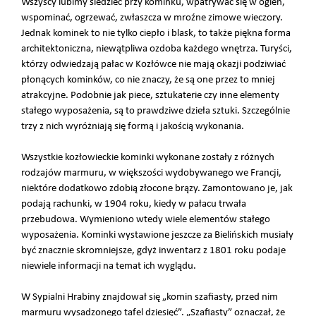
Wszyscy lubimy siedzieć przy kominku, wpatrywać się w ogień,
wspominać, ogrzewać, zwłaszcza w mroźne zimowe wieczory.
Jednak kominek to nie tylko ciepło i blask, to także piękna forma
architektoniczna, niewątpliwa ozdoba każdego wnętrza. Turyści,
którzy odwiedzają pałac w Kozłówce nie mają okazji podziwiać
płonących kominków, co nie znaczy, że są one przez to mniej
atrakcyjne. Podobnie jak piece, sztukaterie czy inne elementy
stałego wyposażenia, są to prawdziwe dzieła sztuki. Szczególnie
trzy z nich wyróżniają się formą i jakością wykonania.
Wszystkie kozłowieckie kominki wykonane zostały z różnych
rodzajów marmuru, w większości wydobywanego we Francji,
niektóre dodatkowo zdobią złocone brązy. Zamontowano je, jak
podają rachunki, w 1904 roku, kiedy w pałacu trwała
przebudowa. Wymieniono wtedy wiele elementów stałego
wyposażenia. Kominki wystawione jeszcze za Bielińskich musiały
być znacznie skromniejsze, gdyż inwentarz z 1801 roku podaje
niewiele informacji na temat ich wyglądu.
W Sypialni Hrabiny znajdował się „komin szafiasty, przed nim
marmuru wysadzonego tafel dziesięć”. „Szafiasty” oznaczał, że