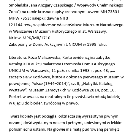
Smoleńska Jana Anzgary Czapskiego / Wojewody Chełmińskiego
Żona”; na ramie krosna: napisy czerwonym tuszem MH 7353 i
MHW 7353; nalepki: dawne NII 3
i 21144 rew., współczesne własnościowe Muzeum Narodowego
w Warszawie i Muzeum Historycznego m.st. Warszawy.
Nr inw. MPK/MR/1710
Zakupiony w Domu Aukcyjnym UNICUM w 1998 roku.
Literatura: Róża Maliszewska, Karta ewidencyjna zabytku;
Katalog XCII aukcji malarstwa i rzemiosła Domu Aukcyjnego
UNICUM w Warszawie, 11 października 1998 r., poz. 43; „…
zaczęło się w Kozłówce, historia dokonań pierwszego muzeum w
powojennej Polsce (1944–2014)”, cz. II, „Nabytki. Katalog
wystawy”, Muzeum Zamoyskich w Kozłówce 2014, poz. 10.
Portret w owalu, na neutralnym tle przedstawia młodą kobietę
w ujęciu do bioder, zwróconą w prawo.
Twarz kobiety jest pociągła, odznacza się wyrazistymi piwnymi
oczami, dość wydatnym nosem i pełnymi, uniesionymi w lekkim
półuśmiechu ustami. Na głowie ma małą pudrowaną perukę z