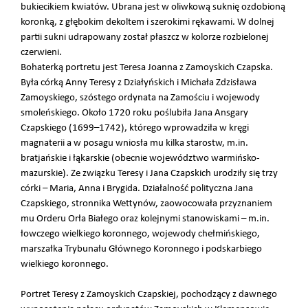
bukiecikiem kwiatów. Ubrana jest w oliwkową suknię ozdobioną
koronką, z głębokim dekoltem i szerokimi rękawami. W dolnej
partii sukni udrapowany został płaszcz w kolorze rozbielonej
czerwieni.
Bohaterką portretu jest Teresa Joanna z Zamoyskich Czapska.
Była córką Anny Teresy z Działyńskich i Michała Zdzisława
Zamoyskiego, szóstego ordynata na Zamościu i wojewody
smoleńskiego. Około 1720 roku poślubiła Jana Ansgary
Czapskiego (1699–1742), którego wprowadziła w kręgi
magnaterii a w posagu wniosła mu kilka starostw, m.in.
bratjańskie i łąkarskie (obecnie województwo warmińsko-
mazurskie). Ze związku Teresy i Jana Czapskich urodziły się trzy
córki – Maria, Anna i Brygida. Działalność polityczna Jana
Czapskiego, stronnika Wettynów, zaowocowała przyznaniem
mu Orderu Orła Białego oraz kolejnymi stanowiskami – m.in.
łowczego wielkiego koronnego, wojewody chełmińskiego,
marszałka Trybunału Głównego Koronnego i podskarbiego
wielkiego koronnego.
Portret Teresy z Zamoyskich Czapskiej, pochodzący z dawnego