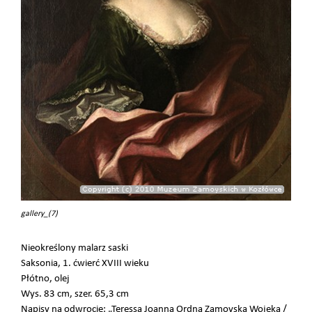
gallery_(7)
Nieokreślony malarz saski
Saksonia, 1. ćwierć XVIII wieku
Płótno, olej
Wys. 83 cm, szer. 65,3 cm
Napisy na odwrocie: „Teressa Joanna Ordna Zamoyska Wojeka /