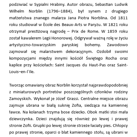
podziwiać w Sypialni Hrabiny. Autor obrazu, Sebastian Ludwik
Wilhelm Norblin (1796–1884), był synem z drugiego
małżeństwa znanego malarza Jana Piotra Norblina. Od 1811
roku studiował w Ècole des Beaux-Arts w Paryżu. W 1821 roku
otrzymał prestiżową nagrodę – Prix de Rome. W 1859 roku
został kawalerem Legii Honorowej. Odgrywał ważną rolę w życiu
artystyczno-towarzyskim paryskiej bohemy. Zawodowo
zajmował się malarstwem dekoracyjnym. Ozdobił swoimi
kompozycjami między innymi kościół Świętego Rocha oraz
kaplice przy kościołach: Saint Jacques du Haut-Pas oraz Saint-
Louis–en-l`Ile.
Tworząc omawiany obraz Norblin korzystał najprawdopodobniej
z miniaturowych portretów poszczególnych członków rodziny
Zamoyskich. Wykonał je Józef Grassi. Centralne miejsce obrazu
zajmuje ubrana w białą suknię Zofia, siedząca na kamiennej
ławce. Na kolanach trzyma bose dziecko. Obok matki stoi mała
dziewczynka. Dzieci znajdują się również po lewej i prawej
stronie Zofii. Grupki po lewej stronie strzeże łaciaty pies. Chłopcy
po prawej stronie, oparci o blat kamiennego stołu, są ubrani w