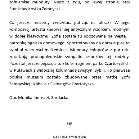
żołnierskie mundury. Nieco z tyłu, po lewej stronie, stoi
Stanisław Kostka Zamoyski.
Co jeszcze możemy wyczytać, patrząc na obraz? W jego
kompozycji artysta kierował się antycznym wzorcem, modnym
w dobie klasycyzmu. Zofia została tu upozowana na Westę –
patronkę ogniska domowego. Sportretowany na obrazie pies to
symbol wierności małżeńskiej. Mundury chłopców z portretu
zdradzają pronapoleońskie sympatie członków tej rodziny.
Pozostał jeszcze pejzaż, a to z kolei fragment parku Czartoryskich
w Puławach z widoczną kolumnadą świątyni Sybilli. To pierwsze
polskie muzeum zostało zbudowane przez matkę Zofii
Zamoyskiej, Izabellę z Flemingów Czartoryską.
Opr. Monika Januszek-Surdacka
BIP
GALERIA CYFROWA