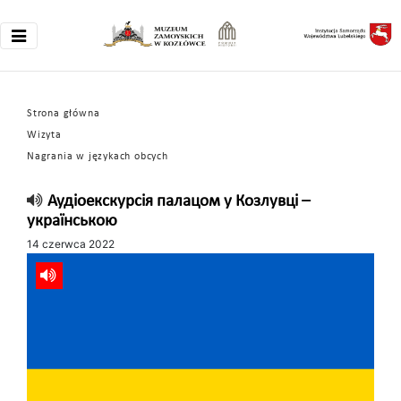
Strona główna
Wizyta
Nagrania w językach obcych
Аудіоекскурсія палацом у Козлувці –
українською
14 czerwca 2022