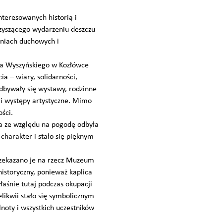
teresowanych historią i
zyszącego wydarzeniu deszczu
eniach duchowych i
na Wyszyńskiego w Kozłówce
a – wiary, solidarności,
dbywały się wystawy, rodzinne
y i występy artystyczne. Mimo
ści.
 ze względu na pogodę odbyła
charakter i stało się pięknym
przekazano je na rzecz Muzeum
istoryczny, ponieważ kaplica
aśnie tutaj podczas okupacji
likwii stało się symbolicznym
oty i wszystkich uczestników