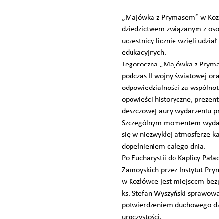
„Majówka z Prymasem” w Kozłó
dziedzictwem związanym z oso
uczestnicy licznie wzięli udz
edukacyjnych.
Tegoroczna „Majówka z Prymas
podczas II wojny światowej ora
odpowiedzialności za wspólnot
opowieści historyczne, prezent
deszczowej aury wydarzeniu pr
Szczególnym momentem wydarz
się w niezwykłej atmosferze k
dopełnieniem całego dnia.
Po Eucharystii do Kaplicy Pał
Zamoyskich przez Instytut Pry
w Kozłówce jest miejscem bezp
ks. Stefan Wyszyński sprawowa
potwierdzeniem duchowego dzi
uroczystości.