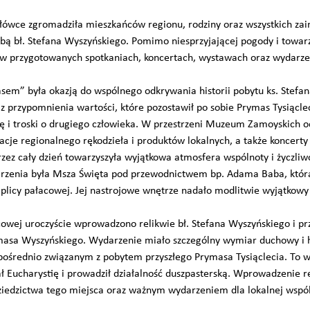
wce zgromadziła mieszkańców regionu, rodziny oraz wszystkich zain
bą bł. Stefana Wyszyńskiego. Pomimo niesprzyjającej pogody i towar
iał w przygotowanych spotkaniach, koncertach, wystawach oraz wydarz
em” była okazją do wspólnego odkrywania historii pobytu ks. Stefa
z przypomnienia wartości, które pozostawił po sobie Prymas Tysiącleci
ę i troski o drugiego człowieka. W przestrzeni Muzeum Zamoyskich o
acje regionalnego rękodzieła i produktów lokalnych, a także koncert
zez cały dzień towarzyszyła wyjątkowa atmosfera wspólnoty i życzliwo
enia była Msza Święta pod przewodnictwem bp. Adama Baba, która
aplicy pałacowej. Jej nastrojowe wnętrze nadało modlitwie wyjątkowy 
acowej uroczyście wprowadzono relikwie bł. Stefana Wyszyńskiego i 
masa Wyszyńskiego. Wydarzenie miało szczególny wymiar duchowy i h
ośrednio związanym z pobytem przyszłego Prymasa Tysiąclecia. To wł
ł Eucharystię i prowadził działalność duszpasterską. Wprowadzenie re
edzictwa tego miejsca oraz ważnym wydarzeniem dla lokalnej wspóln