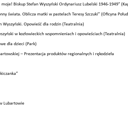
 moje! Biskup Stefan Wyszyński Ordynariusz Lubelski 1946-1949" (Ka
y świata. Oblicza matki w pastelach Teresy Szczuki” (Oficyna Połudn
n Wyszyński. Opowieść dla rodzin (Teatralnia)
yszyński w kozłowieckich wspomnieniach i opowieściach (Teatralnia)
we dla dzieci (Park)
artowskiej – Prezentacja produktów regionalnych i rękodzieła
okiczanka”
 Lubartowie