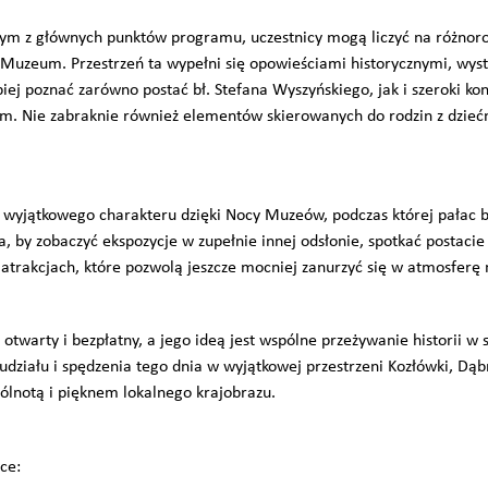
nym z głównych punktów programu, uczestnicy mogą liczyć na różno
 Muzeum. Przestrzeń ta wypełni się opowieściami historycznymi, wy
iej poznać zarówno postać bł. Stefana Wyszyńskiego, jak i szeroki kon
em. Nie zabraknie również elementów skierowanych do rodzin z dziećm
wyjątkowego charakteru dzięki Nocy Muzeów, podczas której pałac 
, by zobaczyć ekspozycje w zupełnie innej odsłonie, spotkać postacie 
 atrakcjach, które pozwolą jeszcze mocniej zanurzyć się w atmosferę
twarty i bezpłatny, a jego ideą jest wspólne przeżywanie historii w 
udziału i spędzenia tego dnia w wyjątkowej przestrzeni Kozłówki, Dą
pólnotą i pięknem lokalnego krajobrazu.
ce: