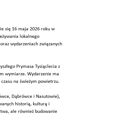
ie się 16 maja 2026 roku w
zeżywania lokalnego
ch oraz wydarzeniach związanych
szłego Prymasa Tysiąclecia z
owym wymiarze. Wydarzenie ma
u czasu na świeżym powietrzu.
łówce, Dąbrówce i Nasutowie),
anych historią, kulturą i
ictwa, ale również budowanie