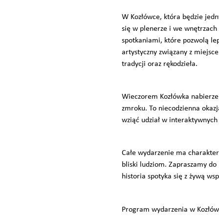
W Kozłówce, która będzie jed
się w plenerze i we wnętrzach
spotkaniami, które pozwolą lep
artystyczny związany z miejsc
tradycji oraz rękodzieła.
Wieczorem Kozłówka nabierze 
zmroku. To niecodzienna okazja
wziąć udział w interaktywnych
Całe wydarzenie ma charakter o
bliski ludziom. Zapraszamy do 
historia spotyka się z żywą ws
Program wydarzenia w Kozłów