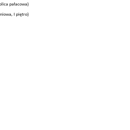
plica pałacowa)
iowa, I piętro)