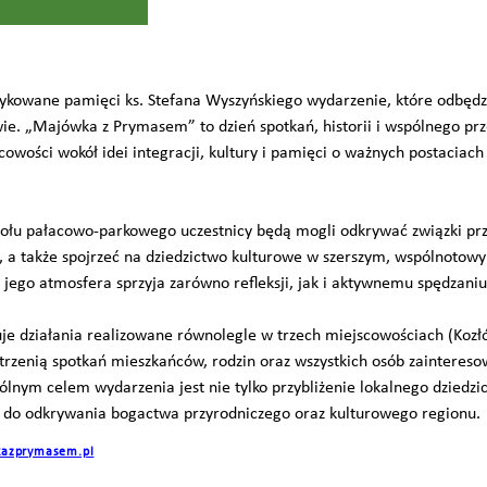
ykowane pamięci ks. Stefana Wyszyńskiego wydarzenie, które odbędz
e. „Majówka z Prymasem” to dzień spotkań, historii i wspólnego pr
scowości wokół idei integracji, kultury i pamięci o ważnych postacia
ołu pałacowo-parkowego uczestnicy będą mogli odkrywać związki przy
u, a także spojrzeć na dziedzictwo kulturowe w szerszym, wspólnot
a jego atmosfera sprzyja zarówno refleksji, jak i aktywnemu spędzani
je działania realizowane równolegle w trzech miejscowościach (Koz
strzenią spotkań mieszkańców, rodzin oraz wszystkich osób zainteresow
pólnym celem wydarzenia jest nie tylko przybliżenie lokalnego dziedz
e do odkrywania bogactwa przyrodniczego oraz kulturowego regionu.
azprymasem.pl