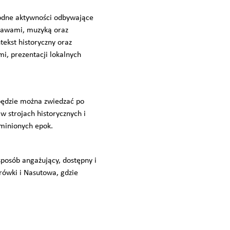
rodne aktywności odbywające
stawami, muzyką oraz
tekst historyczny oraz
i, prezentacji lokalnych
będzie można zwiedzać po
w strojach historycznych i
 minionych epok.
sposób angażujący, dostępny i
brówki i Nasutowa, gdzie