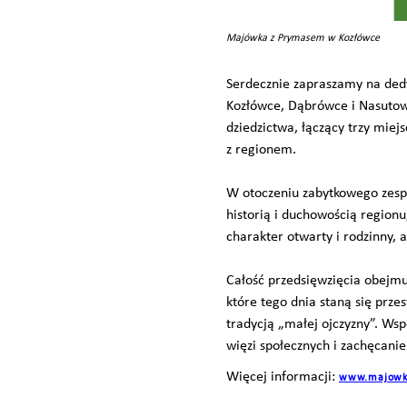
Majówka z Prymasem w Kozłówce
Serdecznie zapraszamy na ded
Kozłówce, Dąbrówce i Nasutowi
dziedzictwa, łączący trzy miej
z regionem.
W otoczeniu zabytkowego zesp
historią i duchowością region
charakter otwarty i rodzinny, 
Całość przedsięwzięcia obejmu
które tego dnia staną się prze
tradycją „małej ojczyzny”. Ws
więzi społecznych i zachęcani
Więcej informacji:
www.majowk