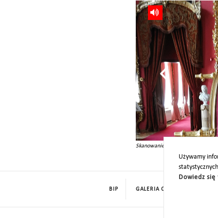
Skanowanie kanapy, tzw. konfident
Używamy infor
statystycznyc
Dowiedz się 
BIP
GALERIA CYFROWA
ROD