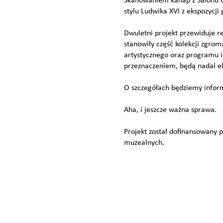
Skanowaniem kanap z Salonu C
stylu Ludwika XVI z ekspozyc
Dwuletni projekt przewiduje r
stanowiły część kolekcji zgro
artystycznego oraz programu 
przeznaczeniem, będą nadal e
O szczegółach będziemy infor
Aha, i jeszcze ważna sprawa.
Projekt został dofinansowany 
muzealnych.