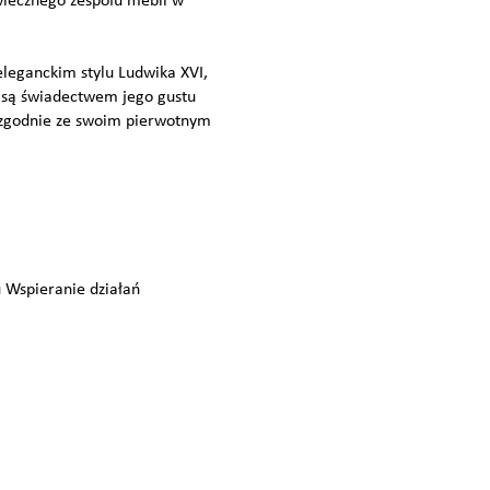
wiecznego zespołu mebli w
eleganckim stylu Ludwika XVI,
i są świadectwem jego gustu
 zgodnie ze swoim pierwotnym
 Wspieranie działań