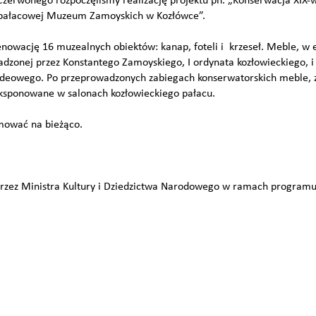
zerwonego rozpoczęliśmy realizację projektu pn. „Konserwacja XIX-
ji pałacowej Muzeum Zamoyskich w Kozłówce”.
enowację 16 muzealnych obiektów: kanap, foteli i krzeseł. Meble, w 
madzonej przez Konstantego Zamoyskiego, I ordynata kozłowieckiego, 
ideowego. Po przeprowadzonych zabiegach konserwatorskich meble,
ksponowane w salonach kozłowieckiego pałacu.
mować na bieżąco.
przez Ministra Kultury i Dziedzictwa Narodowego w ramach programu