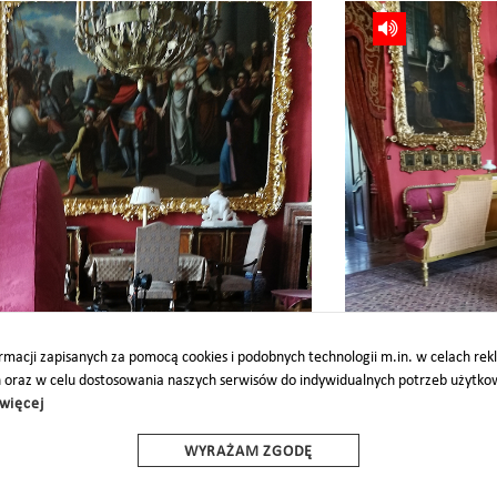
ki
Skanowanie kanapy, tzw. kon
macji zapisanych za pomocą cookies i podobnych technologii m.in. w celach re
h oraz w celu dostosowania naszych serwisów do indywidualnych potrzeb użytk
więcej
O
PARTNERZY
PROJEKTY UE
DOTACJE
DOSTĘPNOŚĆ
WYRAŻAM ZGODĘ