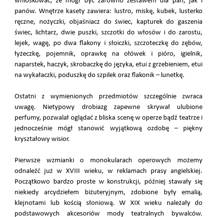
wnioskować, że mógł być zarówno zestawem dla pań, jak i
panów. Wnętrze kasety zawiera: lustro, miskę, kubek, lusterko
ręczne, nożyczki, objaśniacz do świec, kapturek do gaszenia
świec, lichtarz, dwie puszki, szczotki do włosów i do zarostu,
lejek, wagę, po dwa flakony i słoiczki, szczoteczkę do zębów,
łyżeczkę, pojemnik, oprawkę na ołówek i pióro, igielnik,
naparstek, haczyk, skrobaczkę do języka, etui z grzebieniem, etui
na wykałaczki, poduszkę do szpilek oraz flakonik – lunetkę.
Ostatni z wymienionych przedmiotów szczególnie zwraca
uwagę. Nietypowy drobiazg zapewne skrywał ulubione
perfumy, pozwalał oglądać z bliska scenę w operze bądź teatrze i
jednocześnie mógł stanowić wyjątkową ozdobę – piękny
kryształowy wisior.
Pierwsze wzmianki o monokularach operowych możemy
odnaleźć już w XVIII wieku, w reklamach prasy angielskiej.
Początkowo bardzo proste w konstrukcji, później stawały się
niekiedy arcydziełem biżuteryjnym, zdobione były emalią,
klejnotami lub kością słoniową. W XIX wieku należały do
podstawowych akcesoriów mody teatralnych bywalców.