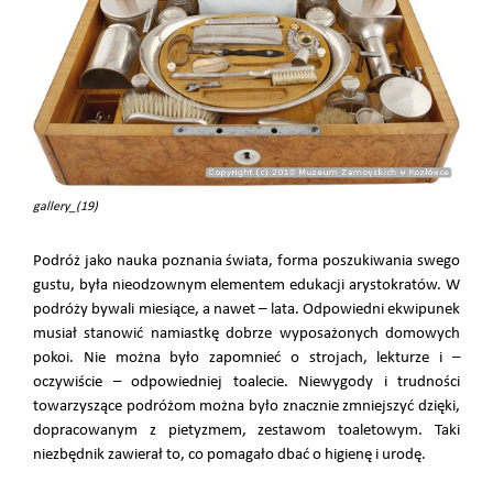
gallery_(19)
Podróż jako nauka poznania świata, forma poszukiwania swego
gustu, była nieodzownym elementem edukacji arystokratów. W
podróży bywali miesiące, a nawet – lata. Odpowiedni ekwipunek
musiał stanowić namiastkę dobrze wyposażonych domowych
pokoi. Nie można było zapomnieć o strojach, lekturze i –
oczywiście – odpowiedniej toalecie. Niewygody i trudności
towarzyszące podróżom można było znacznie zmniejszyć dzięki,
dopracowanym z pietyzmem, zestawom toaletowym. Taki
niezbędnik zawierał to, co pomagało dbać o higienę i urodę.