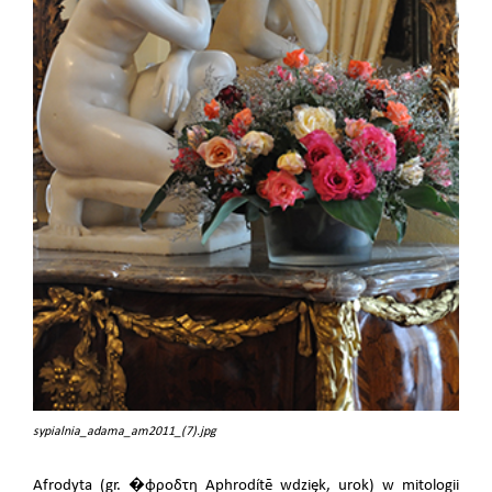
sypialnia_adama_am2011_(7).jpg
Afrodyta (gr. �φροδτη Aphrodítē wdzięk, urok) w mitologii