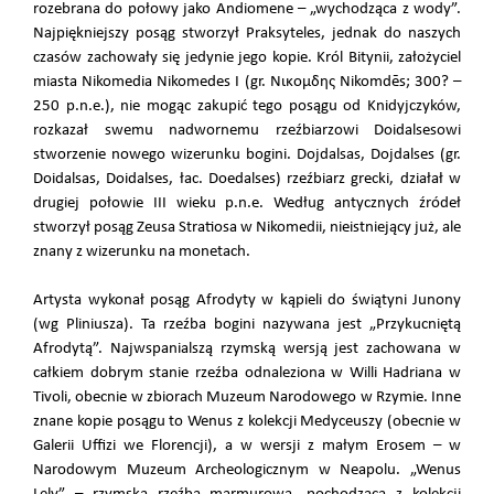
rozebrana do połowy jako Andiomene – „wychodząca z wody”.
Najpiękniejszy posąg stworzył Praksyteles, jednak do naszych
czasów zachowały się jedynie jego kopie. Król Bitynii, założyciel
miasta Nikomedia Nikomedes I (gr. Νικομδης Nikomdēs; 300? –
250 p.n.e.), nie mogąc zakupić tego posągu od Knidyjczyków,
rozkazał swemu nadwornemu rzeźbiarzowi Doidalsesowi
stworzenie nowego wizerunku bogini. Dojdalsas, Dojdalses (gr.
Doidalsas, Doidalses, łac. Doedalses) rzeźbiarz grecki, działał w
drugiej połowie III wieku p.n.e. Według antycznych źródeł
stworzył posąg Zeusa Stratiosa w Nikomedii, nieistniejący już, ale
znany z wizerunku na monetach.
Artysta wykonał posąg Afrodyty w kąpieli do świątyni Junony
(wg Pliniusza). Ta rzeźba bogini nazywana jest „Przykucniętą
Afrodytą”. Najwspanialszą rzymską wersją jest zachowana w
całkiem dobrym stanie rzeźba odnaleziona w Willi Hadriana w
Tivoli, obecnie w zbiorach Muzeum Narodowego w Rzymie. Inne
znane kopie posągu to Wenus z kolekcji Medyceuszy (obecnie w
Galerii Uffizi we Florencji), a w wersji z małym Erosem – w
Narodowym Muzeum Archeologicznym w Neapolu. „Wenus