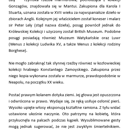
Lely” – rzymska rzeźba marmurowa, pochodząca z kolekcji
Gonzagów, znajdowała się w Mantui. Zakupiona dla Karola I
Stuarta, uznana została w XVII wieku za najwspanialsze dzieło w
zbiorach Anglii. Kolejnym jej właścicielem został koneser i malarz
sir Peter Lely (stąd nazwa dzieła), posąg powrócił jednak do
Królewskiej Kolekcji i użyczony został British Museum. Podobne
posągi posiadają również Muzeum Watykańskie oraz Luwr
(Wenus z kolekcji Ludwika XV, a także Wenus z kolekcji rodziny
Borghese).
Nie mogło zabraknąć tak słynnej rzeźby również w kozłowieckiej
kolekcji hrabiego Konstantego Zamoyskiego. Zakupiona przez
niego kopia wykonana została w marmurze, prawdopodobnie w
Neapolu, na początku XX wieku.
Postać prawym kolanem dotyka ziemi. Jej głowa jest opuszczona
i odwrócona w prawo. Wydaje się, że ręką usiłuje osłonić pierś.
Wysoko upięte włosy eksponują kształtne ramiona. Z tyłu widać
ustawione ukośnie naczynie. Oto patrzymy na kobietę, która
przykucnęła na palcach podczas kąpieli. Wysublimowane gesty
mogą jednak sugerować, że nie jest zwykłym śmiertelnikiem.