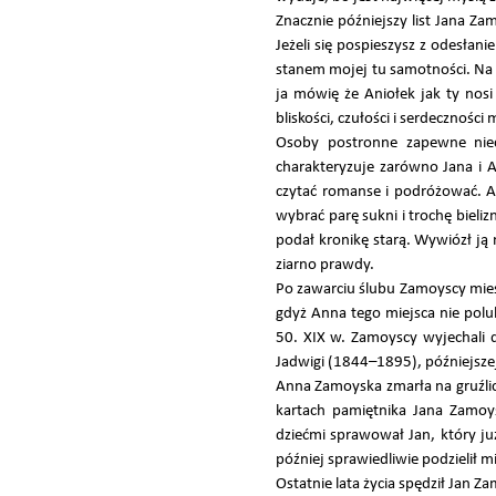
Znacznie późniejszy list Jana Za
Jeżeli się pospieszysz z odesła
stanem mojej tu samotności. Na o
ja mówię że Aniołek jak ty nosi
bliskości, czułości i serdecznośc
Osoby postronne zapewne niec
charakteryzuje zarówno Jana i A
czytać romanse i podróżować. A
wybrać parę sukni i trochę bielizn
podał kronikę starą. Wywiózł ją 
ziarno prawdy.
Po zawarciu ślubu Zamoyscy miesz
gdyż Anna tego miejsca nie polu
50. XIX w. Zamoyscy wyjechali do
Jadwigi (1844–1895), późniejsz
Anna Zamoyska zmarła na gruźlic
kartach pamiętnika Jana Zamo
dziećmi sprawował Jan, który ju
później sprawiedliwie podzielił 
Ostatnie lata życia spędził Jan 