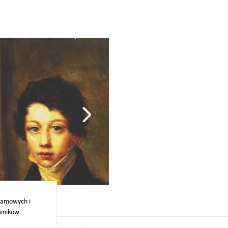
Jan Zamoyski z rodzi
klamowych i
owników