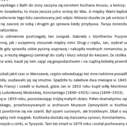
moyskiego z Bath do żony zaczyna się zwrotem Kochana Anusiu, a kończy: B
niem świadectw, to może jeszcze jutro wrócę do Was. A między Wami będzi
dwrocie tego listu zanotowany jest odpis: Mówisz duszko że jak wrócisz b
 raj zawsze ze sobą i drugim go sprawia kiedy przybywa. Twoja żoneczk
i małżonków.
o odmiennie postrzegały ten związek. Gabriela z Güntherów Puzyni
nnę, jak i wzajemny stosunek między nimi: Drugi z rzędu, Jan, wybrał umy
le gdy sprawiła sobie pyszną wyprawę i nakupiła modnych romansów, pa
y, a resztę elegancji zamknął do szafy i klucz włożył do kieszeni. Ze stolik
na wieś, kazał jej tam zająć się gospodarstwem i na rządną kobietę przero
kali jakiś czas w Warszawie, często odwiedzając też inne rodzinne posiadł
biła, wydawało jej się smutne. Spędziła tu zaledwie dwa miesiące w 18
 Francji i osiedli w Auteuil, gdzie Jan w 1853 roku kupił willę Montmore
ej Ludwikowej Wodzickiej, Konstantego (1846–1923) i Jana (1849–1923).
ę w 1859 roku, pozostawiając trójkę małych dzieci. Pełen dramatyzmu opis
yskiego, przechowywanych w archiwum Muzeum Zamoyskich w Kozłówc
ż powtórnie się nie ożenił. Był ojcem surowym, ale troskliwym. Dbał o 
między nich majątek. Kozłówka dostała się starszemu synowi, Konstantemu.
Zamoyski u córki, w Tyczynie. Tam też zmarł w 1879 roku i został pochowany