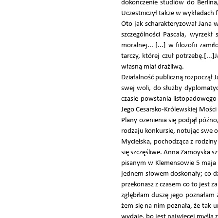
dokończenie studiów do Berlina,
Uczestniczył także w wykładach f
Oto jak scharakteryzował Jana w
szczególności Pascala, wyrzekł
moralnej... [...] w filozofii za
tarczy, której czuł potrzebę.[..
własną miał drażliwą.
Działalność publiczną rozpoczął
swej woli, do służby dyplomaty
czasie powstania listopadowego 
Jego Cesarsko-Królewskiej Mości 
Plany ożenienia się podjął późno
rodzaju konkursie, notując swe 
Mycielska, pochodząca z rodziny 
się szczęśliwe. Anna Zamoyska szy
pisanym w Klemensowie 5 maja 18
jednem słowem doskonały; co dzie
przekonasz z czasem co to jest z
zgłębiłam duszę jego poznałam ży
żem się na nim poznała, że tak u
wydaje, bo jest najwięcej myślą z