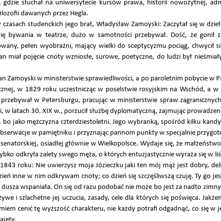
 gdzie słuchał na uniwersytecie kursów prawa, historii nowożytnej, admi
ilozofii dawanych przez Hegla.
 czasach studenckich jego brat, Władysław Zamoyski: Zaczytał się w dzieła
 się bywania w teatrze, dużo w samotności przebywał. Dość, że gonił 
miłowany, pełen wyobraźni, mający wielki do sceptycyzmu pociąg, chwycił s
.]Jan miał pojęcie cnoty wzniosłe, surowe, poetyczne, do ludzi był nieśmia
 Jan Zamoyski w ministerstwie sprawiedliwości, a po paroletnim pobycie w 
cznej, w 1829 roku uczestnicząc w poselstwie rosyjskim na Wschód, a
przebywał w Petersburgu, pracując w ministerstwie spraw zagranicznych
i, w latach 30. XIX w., porzucił służbę dyplomatyczną, zajmując prowadze
, bo jako mężczyzna czterdziestoletni. Jego wybranką, spośród kilku kand
obserwacje w pamiętniku i przyznając pannom punkty w specjalnie przygo
senatorskiej, osiadłej głównie w Wielkopolsce. Wydaje się, że małżeństwo
bko odkryła zalety swego męża, o których entuzjastycznie wyraża się w liśc
43 roku: Nie uwierzysz moja Józieczku jaki ten mój mąż jest dobry, delika
ń inne w nim odkrywam cnoty; co dzień się szczęśliwszą czuję. Ty go jeszc
a dusza wspaniała. On się od razu podobać nie może bo jest za nadto zimny
we i szlachetne jej uczucia, zasady, cele dla których się poświęca. Jakż
miem cenić tę wyższość charakteru, nie każdy potrafi odgadnąć, co się w je
ajęty.