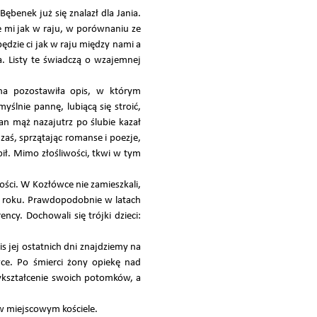
ębenek już się znalazł dla Jania.
e mi jak w raju, w porównaniu ze
ędzie ci jak w raju między nami a
a. Listy te świadczą o wzajemnej
na pozostawiła opis, w którym
ślnie pannę, lubiącą się stroić,
n mąż nazajutrz po ślubie kazał
a zaś, sprzątając romanse i poezje,
bił. Mimo złośliwości, tkwi w tym
ości. W Kozłówce nie zamieszkali,
45 roku. Prawdopodobnie w latach
ncy. Dochowali się trójki dzieci:
 jej ostatnich dni znajdziemy na
e. Po śmierci żony opiekę nad
wykształcenie swoich potomków, a
 w miejscowym kościele.