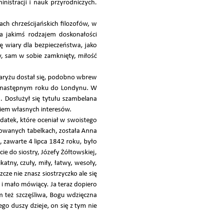
nistracji i nauk przyrodniczych.
ch chrześcijańskich filozofów, w
za jakimś rodzajem doskonałości
ię wiary dla bezpieczeństwa, jako
ły, sam w sobie zamknięty, miłość
Paryżu dostał się, podobno wbrew
 w następnym roku do Londynu. W
. Dosłużył się tytułu szambelana
niem własnych interesów.
ydatek, które oceniał w swoistego
towanych tabelkach, została Anna
, zawarte 4 lipca 1842 roku, było
ie do siostry, Józefy Żółtowskiej,
tny, czuły, miły, łatwy, wesoły,
ze nie znasz siostrzyczko ale się
 i mało mówiący. Ja teraz dopiero
em też szczęśliwa, Bogu wdzięczna
go duszy dzieje, on się z tym nie