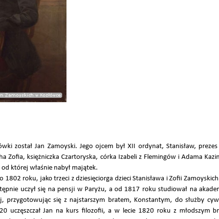
ki został Jan Zamoyski. Jego ojcem był XII ordynat, Stanisław, prezes
ha Zofia, księżniczka Czartoryska, córka Izabeli z Flemingów i Adama Kazi
 od której właśnie nabył majątek.
o 1802 roku, jako trzeci z dziesięciorga dzieci Stanisława i Zofii Zamoyski
pnie uczył się na pensji w Paryżu, a od 1817 roku studiował na akade
iej, przygotowując się z najstarszym bratem, Konstantym, do służby cywi
20 uczęszczał Jan na kurs filozofii, a w lecie 1820 roku z młodszym