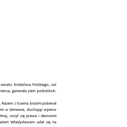
 senatu Królestwa Polskiego, zaś
mierza, generała ziem podolskich.
ch. Razem z trzema braćmi pobierał
mii w Genewie, słuchając wpierw
lnej, uczył się prawa i ekonomii
 bratem Władysławem udał się na