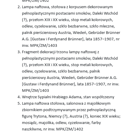
MPK/ZM/1402
Lampa naftowa, stołowa z korpusem dekorowanym
pełnoplastycznymi postaciami smoków, Daleki Wschód
(?), przełom XIX i XX wieku, stop metali kolorowych,
odlew, cyzelowanie, szkło bezbarwne, szkło mleczne,
palnik pierścieniowy Austria, Wiedeń, Gebrüder Brünner
A.G. [Gustaw i Ferdynand Brünner], lata 1857–1907, nr
inw. MPK/ZM/1403
Fragment dekoracji trzonu lampy naftowej z
pełnoplastycznymi postaciami smoków, Daleki Wschód
(?), przełom XIX i XX wieku, stop metali kolorowych,
odlew, cyzelowanie, szkło bezbarwne, palnik
pierścieniowy Austria, Wiedeń, Gebrüder Brünner A.G.
[Gustaw i Ferdynand Brünner], lata 1857–1907, nr inw.
MPK/ZM/1403
Wnętrze Sypialni Hrabiego Adama, stan współczesny
Lampa naftowa stołowa, salonowa z majolikowym
zbiornikiem podtrzymywanym przez pełnoplastyczną
figurę Trytona, Niemcy (?), Austria (?), koniec XIX wieku;
mosiądz, majolika, odlew, cyzelowanie, farby
naszkliwne, nr inw. MPK/ZM/1402