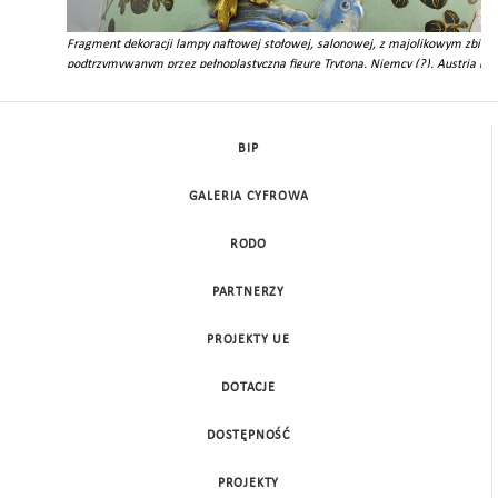
Fragment dekoracji lampy naftowej stołowej, salonowej, z majolikowym zbior
podtrzymywanym przez pełnoplastyczną figurę Trytona, Niemcy (?), Austria (?),
wieku; mosiądz, majolika, odlew, cyzelowanie, farby naszkliwne, nr inw. MPK
BIP
GALERIA CYFROWA
RODO
PARTNERZY
PROJEKTY UE
DOTACJE
DOSTĘPNOŚĆ
PROJEKTY