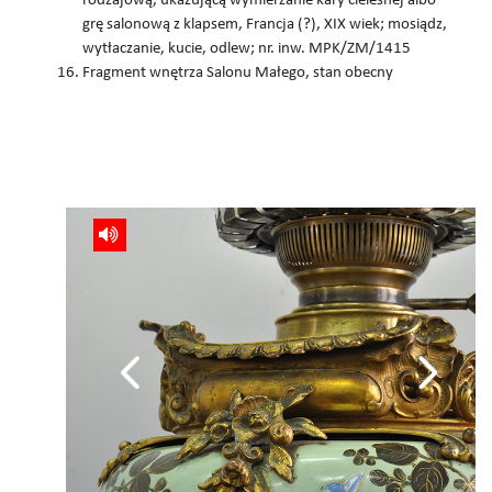
rodzajową, ukazującą wymierzanie kary cielesnej albo
grę salonową z klapsem, Francja (?), XIX wiek; mosiądz,
wytłaczanie, kucie, odlew; nr. inw. MPK/ZM/1415
Fragment wnętrza Salonu Małego, stan obecny