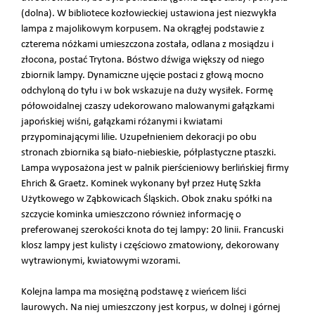
(dolna). W bibliotece kozłowieckiej ustawiona jest niezwykła
lampa z majolikowym korpusem. Na okrągłej podstawie z
czterema nóżkami umieszczona została, odlana z mosiądzu i
złocona, postać Trytona. Bóstwo dźwiga większy od niego
zbiornik lampy. Dynamiczne ujęcie postaci z głową mocno
odchyloną do tyłu i w bok wskazuje na duży wysiłek. Formę
półowoidalnej czaszy udekorowano malowanymi gałązkami
japońskiej wiśni, gałązkami różanymi i kwiatami
przypominającymi lilie. Uzupełnieniem dekoracji po obu
stronach zbiornika są biało-niebieskie, półplastyczne ptaszki.
Lampa wyposażona jest w palnik pierścieniowy berlińskiej firmy
Ehrich & Graetz. Kominek wykonany był przez Hutę Szkła
Użytkowego w Ząbkowicach Śląskich. Obok znaku spółki na
szczycie kominka umieszczono również informację o
preferowanej szerokości knota do tej lampy: 20 linii. Francuski
klosz lampy jest kulisty i częściowo zmatowiony, dekorowany
wytrawionymi, kwiatowymi wzorami.
Kolejna lampa ma mosiężną podstawę z wieńcem liści
laurowych. Na niej umieszczony jest korpus, w dolnej i górnej