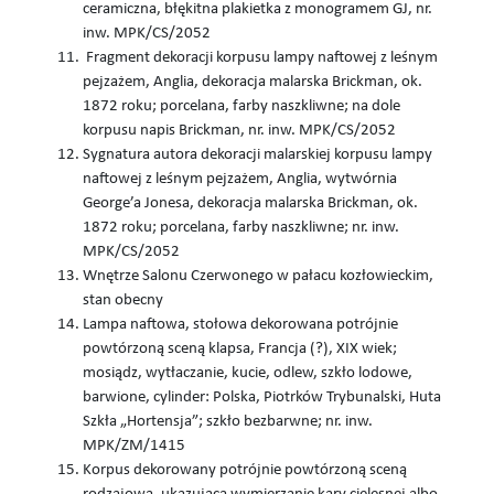
ceramiczna, błękitna plakietka z monogramem GJ, nr.
inw. MPK/CS/2052
Fragment dekoracji korpusu lampy naftowej z leśnym
pejzażem, Anglia, dekoracja malarska Brickman, ok.
1872 roku; porcelana, farby naszkliwne; na dole
korpusu napis Brickman, nr. inw. MPK/CS/2052
Sygnatura autora dekoracji malarskiej korpusu lampy
naftowej z leśnym pejzażem, Anglia, wytwórnia
George’a Jonesa, dekoracja malarska Brickman, ok.
1872 roku; porcelana, farby naszkliwne; nr. inw.
MPK/CS/2052
Wnętrze Salonu Czerwonego w pałacu kozłowieckim,
stan obecny
Lampa naftowa, stołowa dekorowana potrójnie
powtórzoną sceną klapsa, Francja (?), XIX wiek;
mosiądz, wytłaczanie, kucie, odlew, szkło lodowe,
barwione, cylinder: Polska, Piotrków Trybunalski, Huta
Szkła „Hortensja”; szkło bezbarwne; nr. inw.
MPK/ZM/1415
Korpus dekorowany potrójnie powtórzoną sceną