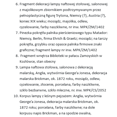
Fragment dekoracji lampy naftowej stołowej, salonowej
z majolikowym zbiornikiem podtrzymywanym przez
pełnoplastyczną figurę Trytona, Niemcy (?), Austria (?),
koniec XIX wieku; mosiądz, majolika, odlew,
cyzelowanie, farby naszkliwne, nr inw. MPK/ZM/1402
Pinezka pokrętła palnika pierścieniowego typu Matador:
Niemcy, Berlin, firma Ehrich & Graetz; mosiądz; na tarczy
pokrętła, grzybku oraz opasce palnika firmowe znaki
graficzne; fragment lampy nr inw. MPK/ZM/1402
Fragment wnętrza Biblioteki w pałacu Zamoyskich w
Kozłówce, stan obecny
Lampa naftowa stołowa, salonowa z dekoracją
malarską, Anglia, wytwórnia George’a Jonesa, dekoracja
malarska Brickman, ok. 1872 roku, mosiądz, odlew,
cyzelowanie, złocenie, porcelana, farby naszkliwne,
szkło bezbarwne, szkło mleczne, nr. inw. MPK/CS/2052
Korpus lampy z leśnym pejzażem: Anglia, wytwórnia
George’a Jonesa, dekoracja malarska Brickman, ok.
1872 roku; porcelana, farby naszkliwne; na dole
korpusu napis Brickman, a na spodzie owalna,