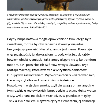
Fragment dekoracji lampy naftowej stołowej, salonowej, z majolikowym
zbiornikiem podtrzymywanym przez pełnoplastyczną figurę Trytona, Niemcy
(?), Austria (?), koniec XIX wieku; mosiądz, majolika, odlew, cyzelowanie, farby
naszkliwne, nr inw. MPK/ZM/1402
Gdyby lampa naftowa mogła opowiedzieć o tym, czego była
świadkiem, można byłoby zapewne stworzyć niejedną
fascynującą opowieść. Niestety, lampa jest niema. Pozostaje
więc przyjrzeć się jej dekoracjom i… podziwiać je. Jak każdy
bowiem obiekt rzemiosła, tak i lampy ulegały nie tylko trendom i
modom, ale i potrzebie ich twórców w wyszukiwaniu tego
rodzaju realizacji, która byłaby dla wszystkich odbiorców i
kupujących zaskoczeniem. Wytwórnie chciały wykreować swój
klasyczny styl albo szokować śmiałością dekoracji.
Prawdziwym wejściem smoka, czyli pierwszą z omawianych w
tym rozdziale kozłowieckich lamp, będzie ta o smukłej sylwetce
wazy, wykonana na Bliskim Wschodzie, w przedziale między
1857 a 1907 rokiem. Najważniejszym elementem jej dekoracji