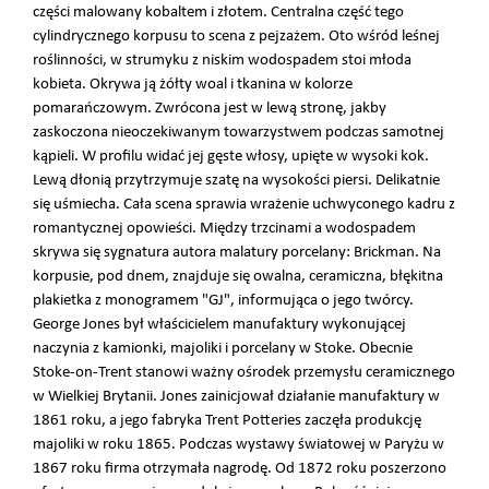
części malowany kobaltem i złotem. Centralna część tego
cylindrycznego korpusu to scena z pejzażem. Oto wśród leśnej
roślinności, w strumyku z niskim wodospadem stoi młoda
kobieta. Okrywa ją żółty woal i tkanina w kolorze
pomarańczowym. Zwrócona jest w lewą stronę, jakby
zaskoczona nieoczekiwanym towarzystwem podczas samotnej
kąpieli. W profilu widać jej gęste włosy, upięte w wysoki kok.
Lewą dłonią przytrzymuje szatę na wysokości piersi. Delikatnie
się uśmiecha. Cała scena sprawia wrażenie uchwyconego kadru z
romantycznej opowieści. Między trzcinami a wodospadem
skrywa się sygnatura autora malatury porcelany: Brickman. Na
korpusie, pod dnem, znajduje się owalna, ceramiczna, błękitna
plakietka z monogramem "GJ", informująca o jego twórcy.
George Jones był właścicielem manufaktury wykonującej
naczynia z kamionki, majoliki i porcelany w Stoke. Obecnie
Stoke-on-Trent stanowi ważny ośrodek przemysłu ceramicznego
w Wielkiej Brytanii. Jones zainicjował działanie manufaktury w
1861 roku, a jego fabryka Trent Potteries zaczęła produkcję
majoliki w roku 1865. Podczas wystawy światowej w Paryżu w
1867 roku firma otrzymała nagrodę. Od 1872 roku poszerzono