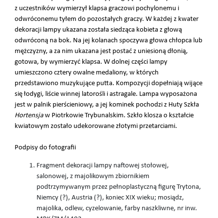
z uczestników wymierzył klapsa graczowi pochylonemu i
odwróconemu tyłem do pozostałych graczy. W każdej z kwater
dekoracji lampy ukazana została siedząca kobieta z głową
odwróconą na bok. Na jej kolanach spoczywa głowa chłopca lub
mężczyzny, a za nim ukazana jest postać z uniesioną dłonią,
gotowa, by wymierzyć klapsa. W dolnej części lampy
umieszczono cztery owalne medaliony, w których
przedstawiono muzykujące putta. Kompozycji dopełniają wijące
się łodygi, liście winnej latorośli i astragale. Lampa wyposażona
jest w palnik pierścieniowy, a jej kominek pochodzi z Huty Szkła
Hortensja
w Piotrkowie Trybunalskim. Szkło klosza o kształcie
kwiatowym zostało udekorowane złotymi przetarciami.
Podpisy do fotografii
Fragment dekoracji lampy naftowej stołowej,
salonowej, z majolikowym zbiornikiem
podtrzymywanym przez pełnoplastyczną figurę Trytona,
Niemcy (?), Austria (?), koniec XIX wieku; mosiądz,
majolika, odlew, cyzelowanie, farby naszkliwne, nr inw.