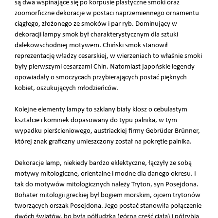
są dwa wspinające się po korpusie plastyczne smoki oraz
zoomorficzne dekoracje w postaci naprzemiennego ornamentu
ciągłego, złożonego ze smoków i par ryb. Dominujący w
dekoracji lampy smok był charakterystycznym dla sztuki
dalekowschodniej motywem. Chiński smok stanowił
reprezentację władzy cesarskiej, w wierzeniach to właśnie smoki
były pierwszymi cesarzami Chin. Natomiast japońskie legendy
opowiadały o smoczycach przybierających postać pięknych
kobiet, oszukujących młodzieńców.
Kolejne elementy lampy to szklany biały klosz o cebulastym
kształcie i kominek dopasowany do typu palnika, w tym
wypadku pierścieniowego, austriackiej firmy Gebr
ü
der Br
ü
nner,
której znak graficzny umieszczony został na pokrętle palnika.
Dekoracje lamp, niekiedy bardzo eklektyczne, łączyły ze sobą
motywy mitologiczne, orientalne i modne dla danego okresu. I
tak do motywów mitologicznych należy Tryton, syn Posejdona.
Bohater mitologii greckiej był bogiem morskim, ojcem trytonów
tworzących orszak Posejdona. Jego postać stanowiła połączenie
dwóch światów, bo była półludzka (górna część ciała) i półrybia