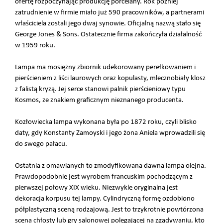
ofertę rozpoczynając produkcję porcelany. Rok później
zatrudnienie w firmie miało już 590 pracowników, a partnerami
właściciela zostali jego dwaj synowie. Oficjalną nazwą stało się
George Jones & Sons. Ostatecznie firma zakończyła działalność
w 1959 roku.
Lampa ma mosiężny zbiornik udekorowany perełkowaniem i
pierścieniem z liści laurowych oraz kopulasty, mlecznobiały klosz
z falistą kryzą. Jej serce stanowi palnik pierścieniowy typu
Kosmos, ze znakiem graficznym nieznanego producenta.
Kozłowiecka lampa wykonana była po 1872 roku, czyli blisko
daty, gdy Konstanty Zamoyski i jego żona Aniela wprowadzili się
do swego pałacu.
Ostatnia z omawianych to zmodyfikowana dawna lampa olejna.
Prawdopodobnie jest wyrobem francuskim pochodzącym z
pierwszej połowy XIX wieku. Niezwykle oryginalna jest
dekoracja korpusu tej lampy. Cylindryczną formę ozdobiono
półplastyczną sceną rodzajową. Jest to trzykrotnie powtórzona
scena chłosty lub gry salonowej polegającej na zgadywaniu, kto