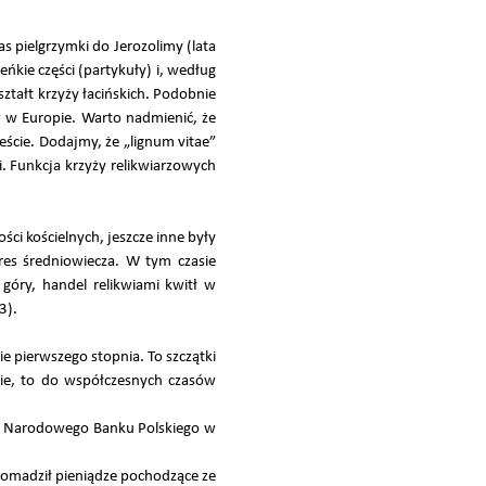
s pielgrzymki do Jerozolimy (lata
ńkie części (partykuły) i, według
ztałt krzyży łacińskich. Podobnie
w w Europie. Warto nadmienić, że
ście. Dodajmy, że „lignum vitae”
ki. Funkcja krzyży relikwiarzowych
ci kościelnych, jeszcze inne były
kres średniowiecza. W tym czasie
 góry, handel relikwiami kwitł w
3).
ie pierwszego stopnia. To szczątki
nie, to do współczesnych czasów
go Narodowego Banku Polskiego w
romadził pieniądze pochodzące ze