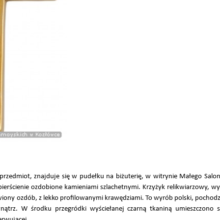
y przedmiot, znajduje się w pudełku na biżuterię, w witrynie Małego Salo
 pierścienie ozdobione kamieniami szlachetnymi. Krzyżyk relikwiarzowy, w
wiony ozdób, z lekko profilowanymi krawędziami. To wyrób polski, pochodzą
wnątrz. W środku przegródki wyściełanej czarną tkaniną umieszczono s
erwującej.