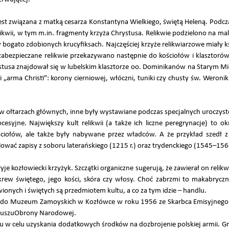
jest związana z matką cesarza Konstantyna Wielkiego, świętą Heleną. Podcza
ikwii, w tym m.in. fragmenty krzyża Chrystusa. Relikwie podzielono na male
bogato zdobionych krucyfiksach. Najczęściej krzyże relikwiarzowe miały ks
zabezpieczane relikwie przekazywano następnie do kościołów i klasztoró
tusa znajdował się w lubelskim klasztorze oo. Dominikanów na Starym Mie
i „arma Christi”: korony cierniowej, włóczni, tuniki czy chusty św. Weroni
 w ołtarzach głównych, inne były wystawiane podczas specjalnych uroczystoś
esyjne. Największy kult relikwii (a także ich liczne peregrynacje) to o
kościołów, ale także były nabywane przez władców. A że przykład szedł z
lować zapisy z soboru laterańskiego (1215 r.) oraz trydenckiego (1545–156
je kozłowiecki krzyżyk. Szczątki organiczne sugerują, że zawierał on relikw
 krew świętego, jego kości, skóra czy włosy. Choć zabrzmi to makabrycz
ionych i świętych są przedmiotem kultu, a co za tym idzie – handlu.
afił do Muzeum Zamoyskich w Kozłówce w roku 1956 ze Skarbca Emisyjne
nduszuObrony Narodowej.
 w celu uzyskania dodatkowych środków na dozbrojenie polskiej armii. G