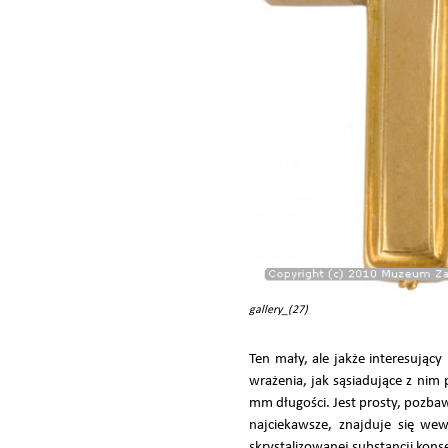
gallery_(27)
Ten mały, ale jakże interesując
wrażenia, jak sąsiadujące z nim
mm długości. Jest prosty, pozba
najciekawsze, znajduje się we
skrystalizowanej substancji kons