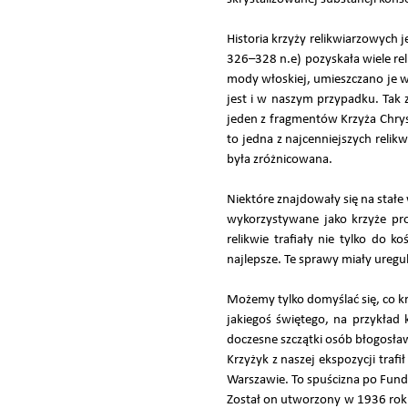
Historia krzyży relikwiarzowych 
326–328 n.e) pozyskała wiele rel
mody włoskiej, umieszczano je w 
jest i w naszym przypadku. Tak 
jeden z fragmentów Krzyża Chrys
to jedna z najcenniejszych relikw
była zróżnicowana.
Niektóre znajdowały się na stałe
wykorzystywane jako krzyże proc
relikwie trafiały nie tylko do 
najlepsze. Te sprawy miały uregu
Możemy tylko domyślać się, co kry
jakiegoś świętego, na przykład
doczesne szczątki osób błogosław
Krzyżyk z naszej ekspozycji tr
Warszawie. To spuścizna po Fu
Został on utworzony w 1936 roku