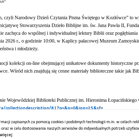
ich”
ich, czyli Narodowy Dzień Czytania Pisma Świętego w Kozłówce” to 
inicjatywę Stowarzyszenia Dzieło Biblijne im. św. Jana Pawła II, F
e zachęca do wspólnej i indywidualnej lektury Biblii oraz pogłębiani
tnia 2026 r., o godzinie 10:00, w Kaplicy pałacowej Muzeum Zamoysk
eństwa i młodzieży.
mocji kolekcji on-line obejmującej unikatowe dokumenty historyczne
 Wśród nich znajdują się cenne materiały biblioteczne takie jak B
ronie Wojewódzkiej Biblioteki Publicznej im. Hieronima Łopacińskiego 
=
ibra/collectiondescription/81?q=&p=0&ipp=25&sf
macji zapisanych za pomocą cookies i podobnych technologii m.in. w celach re
h oraz w celu dostosowania naszych serwisów do indywidualnych potrzeb użytk
O
PARTNERZY
PROJEKTY UE
DOTACJE
DOSTĘPNOŚĆ
więcej