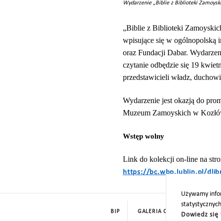
Wydarzenie „Biblie z Biblioteki Zamoysk
„Biblie z Biblioteki Zamoysk
wpisujące się w ogólnopolską 
oraz Fundacji Dabar. Wydarzeni
czytanie odbędzie się 19 kwie
przedstawicieli władz, duchowi
Wydarzenie jest okazją do pro
Muzeum Zamoyskich w Kozłówce.
Wstęp wolny
Link do kolekcji on-line na st
https://bc.wbp.lublin.pl/dl
Używamy infor
statystycznyc
BIP
GALERIA CYFROWA
ROD
Dowiedz się 