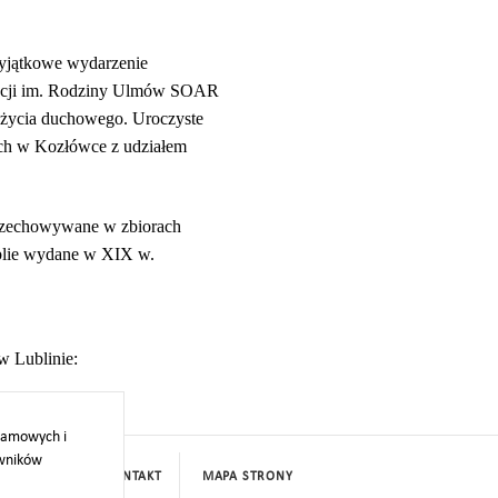
wyjątkowe wydarzenie
undacji im. Rodziny Ulmów SOAR
a życia duchowego. Uroczyste
ich w Kozłówce z udziałem
 przechowywane w zbiorach
iblie wydane w XIX w.
w Lublinie:
klamowych i
owników
PROJEKTY
KONTAKT
MAPA STRONY