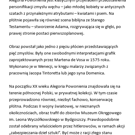
Alegoria Powonienia jest klasycznym przykładem przedstawienia
personifikacji zmysłu węchu – jako młodej kobiety w antycznych
szatach z przynależnymi atrybutami – kwiatami i psem. Na
płótnie pojawiła się również scena biblijna ze Starego
Testamentu – stworzenie Adama, rozgrywająca się w głębi, po
prawej stronie postaci pierwszoplanowej.
Obraz powstał jako jedno z pięciu płócien przedstawiających
pięć zmysłów. Były one swobodnymi interpretacjami grafik
zaprojektowanych przez Martena de Vosa w 1575 roku.
Wykonano je w Wenecji, w kręgu malarzy związanych z
pracownią Jacopa Tintoretta lub jego syna Domenica.
Na początku XX wieku Alegoria Powonienia znajdowała się na
terenie północnej Polski, w prywatnej kolekcji. W tym czasie
przeprowadzono również, niezbyt fachowo, konserwację
płótna. Podczas II wojny światowej, w nieznanych
okolicznościach, obraz trafił do zbiorów Muzeum Okręgowego
im. Leona Wyczółkowskiego w Bydgoszczy. Prawdopodobnie
został odebrany właścicielom przez hitlerowców, w ramach akcji
„zabezpieczania dzieł sztuki”. Być może z racji złego stanu