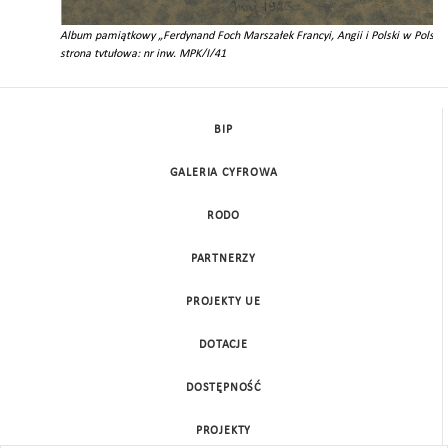
923”,
Album pamiątkowy „Ferdynand Foch Marszałek Francyi, Angii i Polski w Polsce.
strona tytułowa; nr inw. MPK/I/41
BIP
GALERIA CYFROWA
RODO
PARTNERZY
PROJEKTY UE
DOTACJE
DOSTĘPNOŚĆ
PROJEKTY