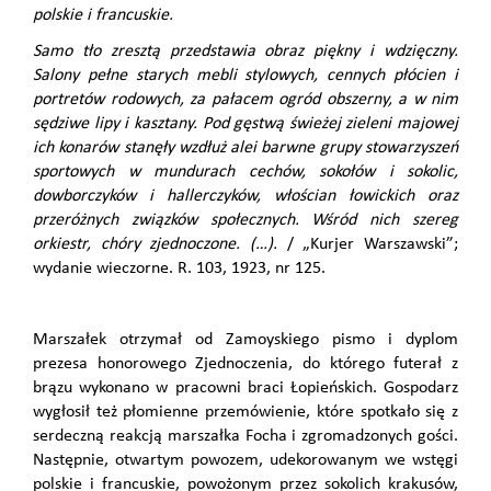
polskie i francuskie.
Samo tło zresztą przedstawia obraz piękny i wdzięczny.
Salony pełne starych mebli stylowych, cennych płócien i
portretów rodowych, za pałacem ogród obszerny, a w nim
sędziwe lipy i kasztany. Pod gęstwą świeżej zieleni majowej
ich konarów stanęły wzdłuż alei barwne grupy stowarzyszeń
sportowych w mundurach cechów, sokołów i sokolic,
dowborczyków i hallerczyków, włościan łowickich oraz
przeróżnych związków społecznych. Wśród nich szereg
orkiestr, chóry zjednoczone. (…).
/ „
Kurjer Warszawski”;
wydanie wieczorne. R. 103, 1923, nr 125.
Marszałek otrzymał od Zamoyskiego pismo i dyplom
prezesa honorowego Zjednoczenia, do którego futerał z
brązu wykonano w pracowni braci Łopieńskich. Gospodarz
wygłosił też płomienne przemówienie, które spotkało się z
serdeczną reakcją marszałka Focha i zgromadzonych gości.
Następnie, otwartym powozem, udekorowanym we wstęgi
polskie i francuskie, powożonym przez sokolich krakusów,