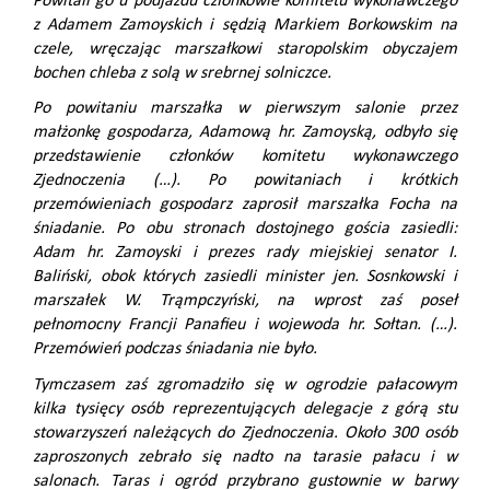
Powitali go u podjazdu członkowie komitetu wykonawczego
z Adamem Zamoyskich i sędzią Markiem Borkowskim na
czele, wręczając marszałkowi staropolskim obyczajem
bochen chleba z solą w srebrnej solniczce.
Po powitaniu marszałka w pierwszym salonie przez
małżonkę gospodarza, Adamową hr. Zamoyską, odbyło się
przedstawienie członków komitetu wykonawczego
Zjednoczenia (…). Po powitaniach i krótkich
przemówieniach gospodarz zaprosił marszałka Focha na
śniadanie. Po obu stronach dostojnego gościa zasiedli:
Adam hr. Zamoyski i prezes rady miejskiej senator I.
Baliński, obok których zasiedli minister jen. Sosnkowski i
marszałek W. Trąmpczyński, na wprost zaś poseł
pełnomocny Francji Panafieu i wojewoda hr. Sołtan. (…).
Przemówień podczas śniadania nie było.
Tymczasem zaś zgromadziło się w ogrodzie pałacowym
kilka tysięcy osób reprezentujących delegacje z górą stu
stowarzyszeń należących do Zjednoczenia. Około 300 osób
zaproszonych zebrało się nadto na tarasie pałacu i w
salonach. Taras i ogród przybrano gustownie w barwy