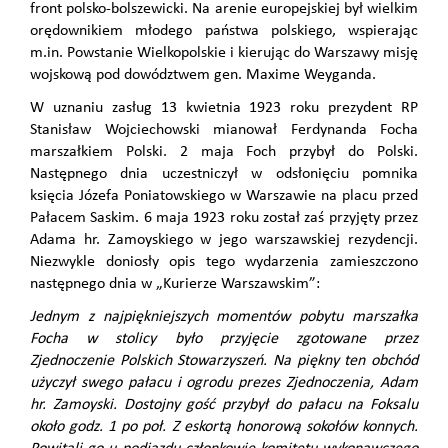
front polsko-bolszewicki. Na arenie europejskiej był wielkim
orędownikiem młodego państwa polskiego, wspierając
m.in. Powstanie Wielkopolskie i kierując do Warszawy misję
wojskową pod dowództwem gen. Maxime Weyganda.
W uznaniu zasług 13 kwietnia 1923 roku prezydent RP
Stanisław Wojciechowski mianował Ferdynanda Focha
marszałkiem Polski. 2 maja Foch przybył do Polski.
Następnego dnia uczestniczył w odsłonięciu pomnika
księcia Józefa Poniatowskiego w Warszawie na placu przed
Pałacem Saskim. 6 maja 1923 roku został zaś przyjęty przez
Adama hr. Zamoyskiego w jego warszawskiej rezydencji.
Niezwykle doniosły opis tego wydarzenia zamieszczono
następnego dnia w „Kurierze Warszawskim”:
Jednym z najpiękniejszych momentów pobytu marszałka
Focha w stolicy było przyjęcie zgotowane przez
Zjednoczenie Polskich Stowarzyszeń. Na piękny ten obchód
użyczył swego pałacu i ogrodu prezes Zjednoczenia, Adam
hr. Zamoyski. Dostojny gość przybył do pałacu na Foksalu
około godz. 1 po poł. Z eskortą honorową sokołów konnych.