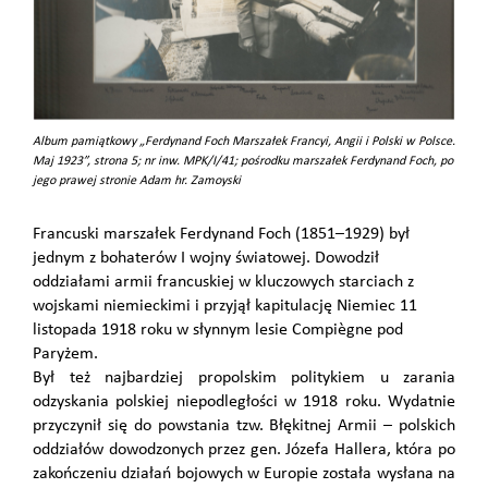
Album pamiątkowy „Ferdynand Foch Marszałek Francyi, Angii i Polski w Polsce.
Maj 1923”, strona 5; nr inw. MPK/I/41; pośrodku marszałek Ferdynand Foch, po
jego prawej stronie Adam hr. Zamoyski
Francuski marszałek Ferdynand Foch (1851–1929) był
jednym z bohaterów I wojny światowej. Dowodził
oddziałami armii francuskiej w kluczowych starciach z
wojskami niemieckimi i przyjął kapitulację Niemiec 11
listopada 1918 roku w słynnym lesie Compiègne pod
Paryżem.
Był też najbardziej propolskim politykiem u zarania
odzyskania polskiej niepodległości w 1918 roku. Wydatnie
przyczynił się do powstania tzw. Błękitnej Armii – polskich
oddziałów dowodzonych przez gen. Józefa Hallera, która po
zakończeniu działań bojowych w Europie została wysłana na