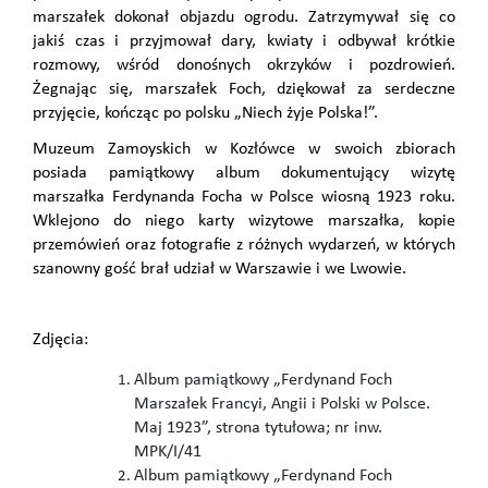
marszałek dokonał objazdu ogrodu. Zatrzymywał się co
jakiś czas i przyjmował dary, kwiaty i odbywał krótkie
rozmowy, wśród donośnych okrzyków i pozdrowień.
Żegnając się, marszałek Foch, dziękował za serdeczne
przyjęcie, kończąc po polsku „Niech żyje Polska!”.
Muzeum Zamoyskich w Kozłówce w swoich zbiorach
posiada pamiątkowy album dokumentujący wizytę
marszałka Ferdynanda Focha w Polsce wiosną 1923 roku.
Wklejono do niego karty wizytowe marszałka, kopie
przemówień oraz fotografie z różnych wydarzeń, w których
szanowny gość brał udział w Warszawie i we Lwowie.
Zdjęcia:
Album pamiątkowy „Ferdynand Foch
Marszałek Francyi, Angii i Polski w Polsce.
Maj 1923”, strona tytułowa; nr inw.
MPK/I/41
Album pamiątkowy „Ferdynand Foch