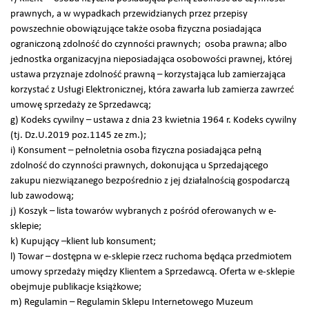
prawnych, a w wypadkach przewidzianych przez przepisy
powszechnie obowiązujące także osoba fizyczna posiadająca
ograniczoną zdolność do czynności prawnych; osoba prawna; albo
jednostka organizacyjna nieposiadająca osobowości prawnej, której
ustawa przyznaje zdolność prawną – korzystająca lub zamierzająca
korzystać z Usługi Elektronicznej, która zawarła lub zamierza zawrzeć
umowę sprzedaży ze Sprzedawcą;
g) Kodeks cywilny – ustawa z dnia 23 kwietnia 1964 r. Kodeks cywilny
(tj. Dz.U.2019 poz.1145 ze zm.);
i) Konsument – pełnoletnia osoba fizyczna posiadająca pełną
zdolność do czynności prawnych, dokonująca u Sprzedającego
zakupu niezwiązanego bezpośrednio z jej działalnością gospodarczą
lub zawodową;
j) Koszyk – lista towarów wybranych z pośród oferowanych w e-
sklepie;
k) Kupujący –klient lub konsument;
l) Towar – dostępna w e-sklepie rzecz ruchoma będąca przedmiotem
umowy sprzedaży między Klientem a Sprzedawcą. Oferta w e-sklepie
obejmuje publikacje książkowe;
m) Regulamin – Regulamin Sklepu Internetowego Muzeum