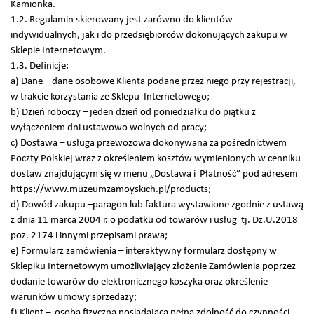
Kamionka.
1.2. Regulamin skierowany jest zarówno do klientów
indywidualnych, jak i do przedsiębiorców dokonujących zakupu w
Sklepie Internetowym.
1.3. Definicje:
a) Dane – dane osobowe Klienta podane przez niego przy rejestracji,
w trakcie korzystania ze Sklepu Internetowego;
b) Dzień roboczy – jeden dzień od poniedziałku do piątku z
wyłączeniem dni ustawowo wolnych od pracy;
c) Dostawa – usługa przewozowa dokonywana za pośrednictwem
Poczty Polskiej wraz z określeniem kosztów wymienionych w cenniku
dostaw znajdującym się w menu „Dostawa i Płatność” pod adresem
https://www.muzeumzamoyskich.pl/products;
d) Dowód zakupu –paragon lub faktura wystawione zgodnie z ustawą
z dnia 11 marca 2004 r. o podatku od towarów i usług tj. Dz.U.2018
poz. 2174 i innymi przepisami prawa;
e) Formularz zamówienia – interaktywny formularz dostępny w
Sklepiku Internetowym umożliwiający złożenie Zamówienia poprzez
dodanie towarów do elektronicznego koszyka oraz określenie
warunków umowy sprzedaży;
f) Klient – osoba fizyczna posiadająca pełną zdolność do czynności