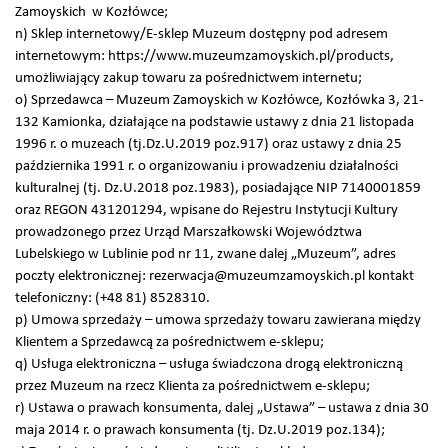
Zamoyskich w Kozłówce;
n) Sklep internetowy/E-sklep Muzeum dostępny pod adresem
internetowym: https://www.muzeumzamoyskich.pl/products,
umożliwiający zakup towaru za pośrednictwem internetu;
o) Sprzedawca – Muzeum Zamoyskich w Kozłówce, Kozłówka 3, 21-
132 Kamionka, działające na podstawie ustawy z dnia 21 listopada
1996 r. o muzeach (tj.Dz.U.2019 poz.917) oraz ustawy z dnia 25
października 1991 r. o organizowaniu i prowadzeniu działalności
kulturalnej (tj. Dz.U.2018 poz.1983), posiadające NIP 7140001859
oraz REGON 431201294, wpisane do Rejestru Instytucji Kultury
prowadzonego przez Urząd Marszałkowski Województwa
Lubelskiego w Lublinie pod nr 11, zwane dalej „Muzeum”, adres
poczty elektronicznej: rezerwacja@muzeumzamoyskich.pl kontakt
telefoniczny: (+48 81) 8528310.
p) Umowa sprzedaży – umowa sprzedaży towaru zawierana między
Klientem a Sprzedawcą za pośrednictwem e-sklepu;
q) Usługa elektroniczna – usługa świadczona drogą elektroniczną
przez Muzeum na rzecz Klienta za pośrednictwem e-sklepu;
r) Ustawa o prawach konsumenta, dalej „Ustawa” – ustawa z dnia 30
maja 2014 r. o prawach konsumenta (tj. Dz.U.2019 poz.134);