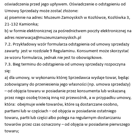
oświadczenia przed jego upływem. Oświadczenie o odstąpieniu od
Umowy Sprzedaży może zostać złożone:
a) pisemnie na adres: Muzeum Zamoyskich w Kozłówce, Kozłówka 3,
21-132 Kamionka;
b) w formie elektronicznej za pośrednictwem poczty elektronicznej na
adres rezerwacja@muzeumzamoyskich.pl
7.2. Przykładowy wzór formularza odstąpienia od umowy sprzedaży
zawarty jest w rozdziale 9 Regulaminu. Konsument może skorzystać
ze wzoru formularza, jednak nie jest to obowiązkowe.
7.3. Bieg terminu do odstąpienia od umowy sprzedaży rozpoczyna
się:
a) dla umowy, w wykonaniu której Sprzedawca wydaje towar, będąc
zobowiązany do przeniesienia jego własności (np. umowa sprzedaży)
– od objęcia towaru w posiadanie przez konsumenta lub wskazaną
przez niego osobę trzecią inną niż przewoźnik, a w przypadku umowy,
która: obejmuje wiele towarów, które są dostarczane osobno,
partiami lub w częściach – od objęcia w posiadanie ostatniego
towaru, partii lub części albo polega na regularnym dostarczaniu
towarów przez czas oznaczony – od objęcia w posiadanie pierwszego
towaru;