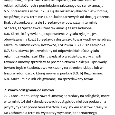
mają formę jedynie zalecenia i nie wpływają na skuteczność
reklamacji złożonych z pominięciem zalecanego opisu reklamacji.
6.5. Sprzedawca ustosunkuje się do reklamacji Klienta niezwłocznie,
nie później niż w terminie 14 dni kalendarzowych od dnia jej złożenia.
Brak ustosunkowania się Sprzedawcy w powyższym terminie
oznacza, że Sprzedawca uznał reklamację za uzasadnioną.
6.6. Klient, który wykonuje uprawnienia z tytułu rękojmi, jest
obowiązany na koszt Sprzedawcy dostarczyć towar wadliwy na adres:
Muzeum Zamoyskich w Kozłówce, Kozłówka 3, 21-132 Kamionka.
6.7. Sprzedawca jest zwolniony od odpowiedzialności z tytułu
rękojmi za wadę, jeżeli Klient wiedział o wadzie towaru w chwili
zawarcia umowy sprzedaży za pośrednictwem e-sklepu. Opis wady
towaru będzie każdorazowo wskazany na stronie e-sklepu lub w
treści wiadomości, o której mowa w punkcie 3.3. b) Regulaminu.
6.8. Muzeum nie udziela gwarancji na sprzedawany towar.
7. Prawo odstąpienia od umowy
7.1. Konsument, który zawarł Umowę Sprzedaży na odległość, może
w terminie 14 dni kalendarzowych odstąpić od niej bez podawania
przyczyny i bez ponoszenia kosztów, z wyjątkiem kosztów przesyłki.
Do zachowania terminu wystarczy wysłanie jednoznacznego