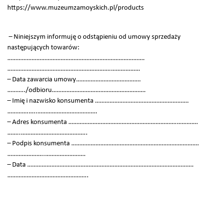
https://www.muzeumzamoyskich.pl/products
– Niniejszym informuję o odstąpieniu od umowy sprzedaży
następujących towarów:
………………………………………………………………………….
……………………………………………………….………………
– Data zawarcia umowy………………………………….
………../odbioru………………………………………………….
– Imię i nazwisko konsumenta ………………………………………………….
………….…..……………………………….
– Adres konsumenta ………………………………………………………….………….
……..…………………………………..
– Podpis konsumenta …………………………………………………………………….
…………………..…………………….
– Data ………………………………………………………………………………………….
…………………………………………..