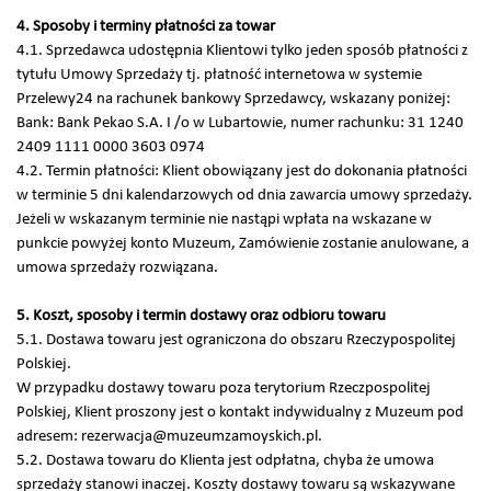
4. Sposoby i terminy płatności za towar
4.1. Sprzedawca udostępnia Klientowi tylko jeden sposób płatności z
tytułu Umowy Sprzedaży tj. płatność internetowa w systemie
Przelewy24 na rachunek bankowy Sprzedawcy, wskazany poniżej:
Bank: Bank Pekao S.A. I /o w Lubartowie, numer rachunku: 31 1240
2409 1111 0000 3603 0974
4.2. Termin płatności: Klient obowiązany jest do dokonania płatności
w terminie 5 dni kalendarzowych od dnia zawarcia umowy sprzedaży.
Jeżeli w wskazanym terminie nie nastąpi wpłata na wskazane w
punkcie powyżej konto Muzeum, Zamówienie zostanie anulowane, a
umowa sprzedaży rozwiązana.
5. Koszt, sposoby i termin dostawy oraz odbioru towaru
5.1. Dostawa towaru jest ograniczona do obszaru Rzeczypospolitej
Polskiej.
W przypadku dostawy towaru poza terytorium Rzeczpospolitej
Polskiej, Klient proszony jest o kontakt indywidualny z Muzeum pod
adresem: rezerwacja@muzeumzamoyskich.pl.
5.2. Dostawa towaru do Klienta jest odpłatna, chyba że umowa
sprzedaży stanowi inaczej. Koszty dostawy towaru są wskazywane