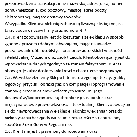
przeprowadzenia transakcji : imię i nazwisko, adres (ulica, numer
domu/mieszkania, kod pocztowy, miasto), adres poczty
elektronicznej, miejsce dostawy towarów.
W wypadku Klientów niebędących osobą fizyczną niezbędne jest
także podanie nazwy firmy oraz numeru NIP.
2.4. Klient zobowiązany jest do korzystania ze e-sklepu w sposób
zgodny z prawem i dobrymi obyczajami, mając na uwadze
poszanowanie dóbr osobistych oraz praw autorskich i własności
intelektualnej Muzeum oraz osób trzecich. Klient obowiązany jest do
wprowadzania danych zgodnych ze stanem faktycznym. Klienta
obowiązuje zakaz dostarczania treści o charakterze bezprawnym.
2.5. Wszystkie elementy Sklepu Internetowego, np. teksty, grafiki,
logotypy, przyciski, obrazki (też ich kompilacje) i oprogramowanie,
stanowią̨ przedmiot praw wyłącznych Muzeum i jego
dostawców/kooperantów i są̨ chronione przez polskie oraz
międzynarodowe prawo własności intelektualnej. Klient zobowiązuje
się̨ do niewprowadzania w e-sklepie jakichkolwiek zmian oraz do
niekorzystania bez zgody Muzeum z zawartości e-sklepu w inny
sposób niż określony w Regulaminie.
2.6. Klient nie jest uprawniony do kopiowania oraz