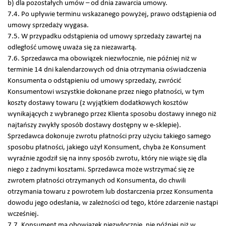
b) dla pozostałych umów – od dnia zawarcia umowy.
7.4. Po upływie terminu wskazanego powyżej, prawo odstąpienia od
umowy sprzedaży wygasa.
7.5. W przypadku odstąpienia od umowy sprzedaży zawartej na
odległość umowę uważa się za niezawartą.
7.6. Sprzedawca ma obowiązek niezwłocznie, nie później niż w
terminie 14 dni kalendarzowych od dnia otrzymania oświadczenia
Konsumenta o odstąpieniu od umowy sprzedaży, zwrócić
Konsumentowi wszystkie dokonane przez niego płatności, w tym
koszty dostawy towaru (z wyjątkiem dodatkowych kosztów
wynikających z wybranego przez Klienta sposobu dostawy innego niż
najtańszy zwykły sposób dostawy dostępny w e-sklepie).
Sprzedawca dokonuje zwrotu płatności przy użyciu takiego samego
sposobu płatności, jakiego użył Konsument, chyba że Konsument
wyraźnie zgodził się na inny sposób zwrotu, który nie wiąże się dla
niego z żadnymi kosztami. Sprzedawca może wstrzymać się ze
zwrotem płatności otrzymanych od Konsumenta, do chwili
otrzymania towaru z powrotem lub dostarczenia przez Konsumenta
dowodu jego odesłania, w zależności od tego, które zdarzenie nastąpi
wcześniej.
7.7. Konsument ma obowiązek niezwłocznie, nie później niż w