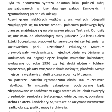
Była to historyczna synteza dokonań kilku pokoleń ludzi,
zaangażowanych w losy dawnego pałacu Zamoyskich i
zgromadzonej przez nich kolekcji.
Rozwinięciem niektórych wątków z archiwalnych fotografii
znajdujących się na terenie zespołu pałacowo-parkowego były
plansze, znajdujące się na pierwszym piętrze Teatralni. Odnosiły
się one m.in. do obchodzącej mały jubileusz (20-lecia) Galerii
Sztuki Socrealizmu, pracowni konserwatorskiej czy też zmian w
kozłowieckim parku. Działalność edukacyjna Muzeum
przywoływały wydawnictwa, niejednokrotnie wyróżniane w
konkursach na najpiękniejsze książki; muzealne kalendarze,
wydawane od roku 1996 czy też druki ulotne - foldery,
zaproszenia, plakaty związane z działalnością tej placówki. Swoje
miejsce na wystawie znaleźli także pracownicy Muzeum.
Na parterze Teatralni zgromadzono około 100 muzealnych
nabytków. To muzealia zakupione, podarowane bądź
zdeponowane w Kozłówce w ciągu ostatnich lat. Zbiór tworzyły
przedmioty rzemiosła artystycznego: kobierce, meble, porcelana,
srebra i platery, kandelabry. Są tu także pokazywane niezmiernie
rzadko obrazy, grafiki, mapy i archiwalia.