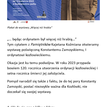
Plakat do wystawy „Więcej niż hrabia”
„… będąc ordynatem był więcej niż hrabią…”
Tym cytatem z
Pamiętników
Kajetana Koźmiana otwieramy
wystawę poświęconą Konstantemu Zamoyskiemu, I
ordynatowi kozłowieckiemu.
Okazja jest ku temu podwójna. W roku 2023 przypada
bowiem 120. rocznica utworzenia ordynacji kozłowieckiej i
setna rocznica śmierci jej założyciela.
Pomysł narodził się także z faktu, że do tej pory Konstanty
Zamoyski, postać niezwykle ważna dla Kozłówki, nie
doczekał się swojej wystawy.