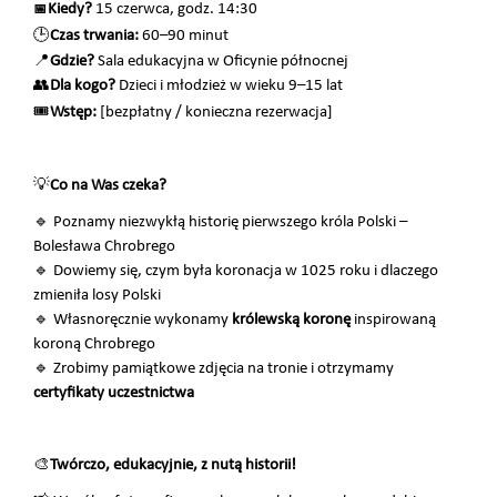
Kiedy?
15 czerwca, godz. 14:30
📅
🕒
Czas trwania:
60–90 minut
📍
Gdzie?
Sala edukacyjna w Oficynie północnej
👥
Dla kogo?
Dzieci i młodzież w wieku 9–15 lat
🎟
Wstęp:
[bezpłatny / konieczna rezerwacja]
💡
Co na Was czeka?
🔹
Poznamy niezwykłą historię pierwszego króla Polski –
Bolesława Chrobrego
🔹
Dowiemy się, czym była koronacja w 1025 roku i dlaczego
zmieniła losy Polski
🔹
Własnoręcznie wykonamy
królewską koronę
inspirowaną
koroną Chrobrego
🔹
Zrobimy pamiątkowe zdjęcia na tronie i otrzymamy
certyfikaty uczestnictwa
🎨
Twórczo, edukacyjnie, z nutą historii!