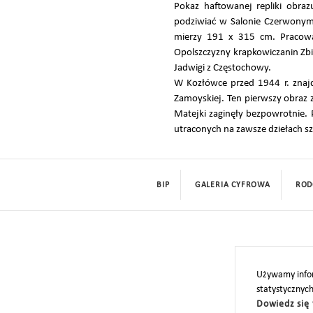
Pokaz haftowanej repliki obraz
podziwiać w Salonie Czerwonym 
mierzy 191 x 315 cm. Pracował
Opolszczyzny krapkowiczanin Zbig
Jadwigi z Częstochowy.
W Kozłówce przed 1944 r. znajd
Zamoyskiej. Ten pierwszy obraz 
Matejki zaginęły bezpowrotnie. 
utraconych na zawsze dziełach sz
BIP
GALERIA CYFROWA
ROD
Używamy infor
statystycznyc
Dowiedz się 