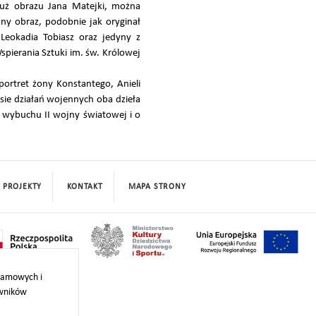
 już obrazu Jana Matejki, można
ny obraz, podobnie jak oryginał
Leokadia Tobiasz oraz jedyny z
spierania Sztuki im. św. Królowej
ortret żony Konstantego, Anieli
sie działań wojennych oba dzieła
y wybuchu II wojny światowej i o
PROJEKTY
KONTAKT
MAPA STRONY
klamowych i
owników