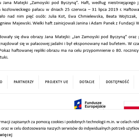
u Jana Matejki „Zamoyski pod Byczyną”. Haft, według nieistniejącego
kozłowieckiego pałacu w dniach 25 czerwca – 31 lipca 2019 r. Haftowa
o nad nim pięć osób: Julia Kot, Ewa Chmielewska, Beata Wojtczak, 
niew Majewski. Wielki haft zainicjowali Janina i Adam Panek z Fundacji W
owały się dwa obrazy Jana Matejki: „Jan Zamoyski pod Byczyną” oraz p
znajdował się w pałacowej jadalni i był eksponowany nad bufetem. W cza
Pokaz haftowanej repliki obrazu ma na celu przypomnienie o 80. rocznic
tuki.
O
PARTNERZY
PROJEKTY UE
DOTACJE
DOSTĘPNOŚĆ
macji zapisanych za pomocą cookies i podobnych technologii m.in. w celach re
h oraz w celu dostosowania naszych serwisów do indywidualnych potrzeb użytk
więcej