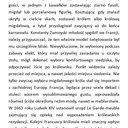
gości, w jednym z kawałków zostawiając ziarno fasoli,
migdał lub porcelanową figurkę. Kosztujący, gdy znalazł
ukryty w cieście skarb, zostawał królem albo królową
migdałową, a tytuł przysługiwał zwycięzcy aż do końca
karnawału. Konstanty Zamoyski młodość spędził we Francji,
należy przypuszczać, że ten właśnie model świętowania był
mu szczególnie bliski. Niewykluczone, że wyłoniony podczas
zabawy elekt, który miał przywilej zasiadania u szczytu
stołu, mógł dokonać wyboru komfortowego siedziska, by
odpoczywać iście po królewsku. Punkt widzenia zależy
przecież od miejsca, a nawet jakości miejsca siedzenia. Nie
tylko zwyczaj wyboru migdałowego króla stał się importem
z zachodniej Europy. Francja, będąca przez wiele dekad i
stuleci wzorem wysublimowanego gustu, wprowadzała
również ściśle określony reżim mody, nawet w meblarstwie.
W 1663 roku Ludwik XIV ustanowił urząd Le Garde-meuble
zajmujący się opieką nad wyposażeniem królewskich
rezydencji. Kolejni francuscy królowie mieli znaczny wpływ