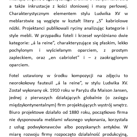
a także inkrustacje z kości słoniowej i masy perłowej.
Charakterystycznym elementem stylu Ludwika XV w
meblarstwie są wygięte w kształt litery „S” kabriolowe
nóżki. Projektanci publikowali ryciny analizując kategorie i
style mebli. W przypadku foteli i krzeseł wyróżniano dwie
kategorie: „á la reine”, charakteryzujące się płaskim, lekko
pochylonym i wyściełanym oparciem, z prostym
zapleckiem, oraz „en cabriolet” i – z zaokrąglonym
oparciem.
Fotel ustawiony w środku kompozycji na zdjęciu to
neorokokowy fauteuil „á la reine”, w stylu Ludwika XV.
Został wykonany ok. 1910 roku w Paryżu dla Maison Jansen,
jednej z pierwszych działających globalnie (o zasięgu
międzykontynentalnym) firm projektujących wystrój wnętrz.
Biuro projektowe działało od 1880 roku, początkowo firma
nie dysponowała meblami własnego wykonania, korzystała
z usług podwykonawców albo pozyskanych antyków. W
miarę rozwoju firmy rozpoczęto działalność produkcyjną,