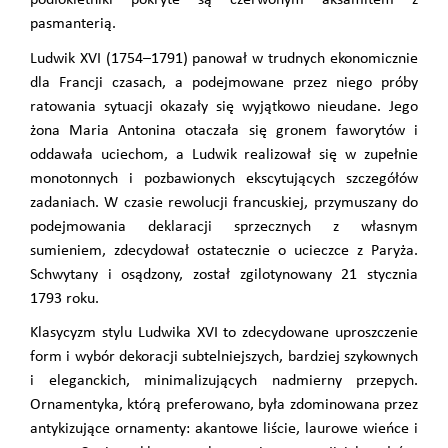
pasmanterią.
Ludwik XVI (1754–1791) panował w trudnych ekonomicznie
dla Francji czasach, a podejmowane przez niego próby
ratowania sytuacji okazały się wyjątkowo nieudane. Jego
żona Maria Antonina otaczała się gronem faworytów i
oddawała uciechom, a Ludwik realizował się w zupełnie
monotonnych i pozbawionych ekscytujących szczegółów
zadaniach. W czasie rewolucji francuskiej, przymuszany do
podejmowania deklaracji sprzecznych z własnym
sumieniem, zdecydował ostatecznie o ucieczce z Paryża.
Schwytany i osądzony, został zgilotynowany 21 stycznia
1793 roku.
Klasycyzm stylu Ludwika XVI to zdecydowane uproszczenie
form i wybór dekoracji subtelniejszych, bardziej szykownych
i eleganckich, minimalizujących nadmierny przepych.
Ornamentyka, którą preferowano, była zdominowana przez
antykizujące ornamenty: akantowe liście, laurowe wieńce i