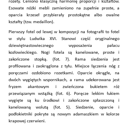
rozety. Ceniono klasyczną harmonię proporcji i kształtów.
Esowate nóżki mebli zamieniono na zupełnie proste, a
oparcia krzeseł przybierały prostokątne albo owalne
kształty (tzw. medaillon).
Pierwszy fotel od lewej w kompozycji na fotografii to fotel
w stylu Ludwika XVI. Stanowi część oryginalnego
dziewiętnastowiecznego wyposażenia pałacu
kozłowieckiego. Nogi fotela są kanelowane, proste i
zakończone stopką. (fot. 7). Rama siedzenia jest
profilowana i zaokrąglona z tyłu. Miejsce łączenia nóg z
poręczami ozdobiono rozetkami. Oparcie okrągłe, na
dwóch wygiętych wspornikach, a rama udekorowana jest
fryzem akantowym i zwieńczona bukietem róż
przewiązanym wstążką (fot. 6). Poręcze lekkim łukiem
wygięte są ku środkowi i zakończone spłaszczoną i
kanelowaną wolutą (fot. 5). Siedzenie, oparcie i
podłokietniki pokryte są nowym adamaszkiem w kolorze
krapowej czerwieni.