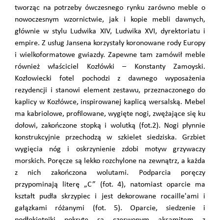
tworząc na potrzeby ówczesnego rynku zarówno meble o
nowoczesnym wzornictwie, jak i kopie mebli dawnych,
głównie w stylu Ludwika XIV, Ludwika XVI, dyrektoriatu i
empire. Z usług Jansena korzystały koronowane rody Europy
i wielkoformatowe gwiazdy. Zapewne tam zamówił meble
również właściciel Kozłówki – Konstanty Zamoyski.
Kozłowiecki fotel pochodzi z dawnego wyposażenia
rezydencji i stanowi element zestawu, przeznaczonego do
kaplicy w Kozłówce, inspirowanej kaplicą wersalską. Mebel
ma kabriolowe, profilowane, wygięte nogi, zwężające się ku
dołowi, zakończone stopką i wolutką (fot.2). Nogi płynnie
konstrukcyjnie przechodzą w szkielet siedziska. Grzbiet
wygięcia nóg i oskrzynienie zdobi motyw grzywaczy
morskich. Poręcze są lekko rozchylone na zewnątrz, a każda
z nich zakończona wolutami. Podparcia poręczy
przypominają literę „C” (fot. 4), natomiast oparcie ma
kształt pudła skrzypiec i jest dekorowane rocaille'ami i
gałązkami różanymi (fot. 5). Oparcie, siedzenie i
podłokietniki pokryte są czerwonym aksamitem z