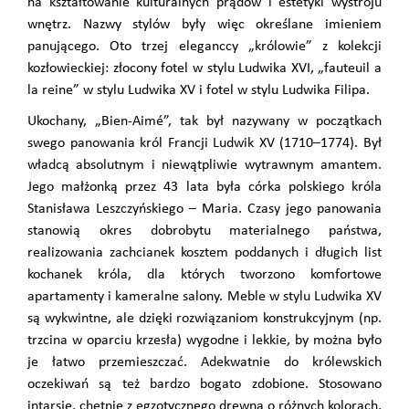
na kształtowanie kulturalnych prądów i estetyki wystroju
wnętrz. Nazwy stylów były więc określane imieniem
panującego. Oto trzej eleganccy „królowie” z kolekcji
kozłowieckiej: złocony fotel w stylu Ludwika XVI, „fauteuil a
la reine” w stylu Ludwika XV i fotel w stylu Ludwika Filipa.
Ukochany, „Bien-Aimé”, tak był nazywany w początkach
swego panowania król Francji Ludwik XV (1710–1774). Był
władcą absolutnym i niewątpliwie wytrawnym amantem.
Jego małżonką przez 43 lata była córka polskiego króla
Stanisława Leszczyńskiego – Maria. Czasy jego panowania
stanowią okres dobrobytu materialnego państwa,
realizowania zachcianek kosztem poddanych i długich list
kochanek króla, dla których tworzono komfortowe
apartamenty i kameralne salony. Meble w stylu Ludwika XV
są wykwintne, ale dzięki rozwiązaniom konstrukcyjnym (np.
trzcina w oparciu krzesła) wygodne i lekkie, by można było
je łatwo przemieszczać. Adekwatnie do królewskich
oczekiwań są też bardzo bogato zdobione. Stosowano
intarsje, chętnie z egzotycznego drewna o różnych kolorach,