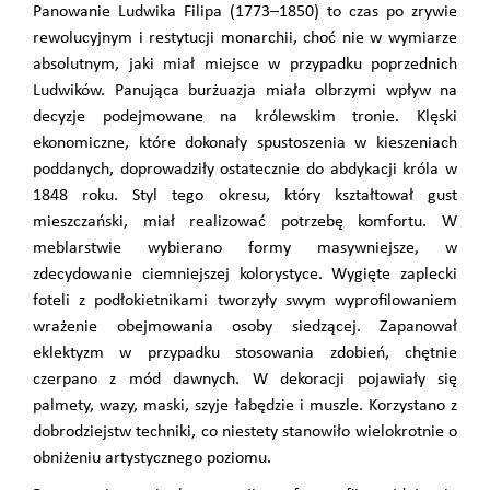
Panowanie Ludwika Filipa (1773–1850) to czas po zrywie
rewolucyjnym i restytucji monarchii, choć nie w wymiarze
absolutnym, jaki miał miejsce w przypadku poprzednich
Ludwików. Panująca burżuazja miała olbrzymi wpływ na
decyzje podejmowane na królewskim tronie. Klęski
ekonomiczne, które dokonały spustoszenia w kieszeniach
poddanych, doprowadziły ostatecznie do abdykacji króla w
1848 roku. Styl tego okresu, który kształtował gust
mieszczański, miał realizować potrzebę komfortu. W
meblarstwie wybierano formy masywniejsze, w
zdecydowanie ciemniejszej kolorystyce. Wygięte zaplecki
foteli z podłokietnikami tworzyły swym wyprofilowaniem
wrażenie obejmowania osoby siedzącej. Zapanował
eklektyzm w przypadku stosowania zdobień, chętnie
czerpano z mód dawnych. W dekoracji pojawiały się
palmety, wazy, maski, szyje łabędzie i muszle. Korzystano z
dobrodziejstw techniki, co niestety stanowiło wielokrotnie o
obniżeniu artystycznego poziomu.