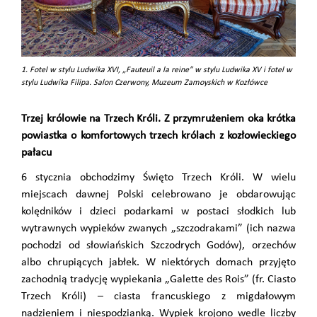
1. Fotel w stylu Ludwika XVI, „Fauteuil a la reine” w stylu Ludwika XV i fotel w
stylu Ludwika Filipa. Salon Czerwony, Muzeum Zamoyskich w Kozłówce
Trzej królowie na Trzech Króli. Z przymrużeniem oka krótka
powiastka o komfortowych trzech królach z kozłowieckiego
pałacu
6 stycznia obchodzimy Święto Trzech Króli. W wielu
miejscach dawnej Polski celebrowano je obdarowując
kolędników i dzieci podarkami w postaci słodkich lub
wytrawnych wypieków zwanych „szczodrakami” (ich nazwa
pochodzi od słowiańskich Szczodrych Godów), orzechów
albo chrupiących jabłek. W niektórych domach przyjęto
zachodnią tradycję wypiekania „Galette des Rois” (fr. Ciasto
Trzech Króli) – ciasta francuskiego z migdałowym
nadzieniem i niespodzianką. Wypiek krojono wedle liczby