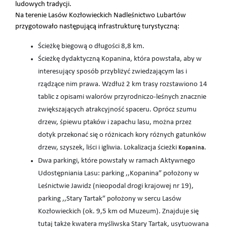
ludowych tradycji.
Na terenie Lasów Kozłowieckich Nadleśnictwo Lubartów
przygotowało następującą infrastrukturę turystyczną:
Ścieżkę biegową o długości 8,8 km.
Ścieżkę dydaktyczną Kopanina, która powstała, aby w
interesujący sposób przybliżyć zwiedzającym las i
rządzące nim prawa. Wzdłuż 2 km trasy rozstawiono 14
tablic z opisami walorów przyrodniczo-leśnych znacznie
zwiększających atrakcyjność spaceru. Oprócz szumu
drzew, śpiewu ptaków i zapachu lasu, można przez
dotyk przekonać się o różnicach kory różnych gatunków
drzew, szyszek, liści i igliwia. Lokalizacja ścieżki
.
Kopanina
Dwa parkingi, które powstały w ramach Aktywnego
Udostępniania Lasu: parking ,,Kopanina” położony w
Leśnictwie Jawidz (nieopodal drogi krajowej nr 19),
parking ,,Stary Tartak” położony w sercu Lasów
Kozłowieckich (ok. 9,5 km od Muzeum). Znajduje się
tutaj także kwatera myśliwska Stary Tartak, usytuowana