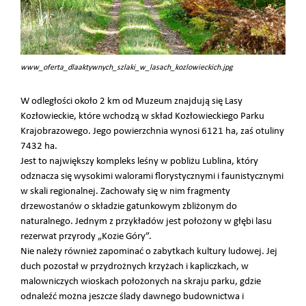
www_oferta_dlaaktywnych_szlaki_w_lasach_kozlowieckich.jpg
W odległości około 2 km od Muzeum znajdują się Lasy
Kozłowieckie, które wchodzą w skład Kozłowieckiego Parku
Krajobrazowego. Jego powierzchnia wynosi 6121 ha, zaś otuliny
7432 ha.
Jest to największy kompleks leśny w pobliżu Lublina, który
odznacza się wysokimi walorami florystycznymi i faunistycznymi
w skali regionalnej. Zachowały się w nim fragmenty
drzewostanów o składzie gatunkowym zbliżonym do
naturalnego. Jednym z przykładów jest położony w głębi lasu
rezerwat przyrody „Kozie Góry”.
Nie należy również zapominać o zabytkach kultury ludowej. Jej
duch pozostał w przydrożnych krzyżach i kapliczkach, w
malowniczych wioskach położonych na skraju parku, gdzie
odnaleźć można jeszcze ślady dawnego budownictwa i