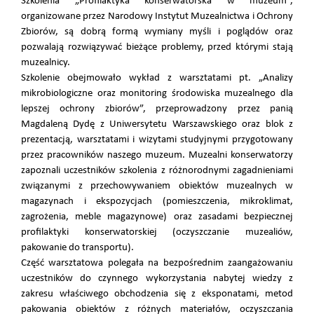
Szkolenia „Profilaktyka konserwatorska w muzeum”,
organizowane przez Narodowy Instytut Muzealnictwa i Ochrony
Zbiorów, są dobrą formą wymiany myśli i poglądów oraz
pozwalają rozwiązywać bieżące problemy, przed którymi stają
muzealnicy.
Szkolenie obejmowało wykład z warsztatami pt. „Analizy
mikrobiologiczne oraz monitoring środowiska muzealnego dla
lepszej ochrony zbiorów”, przeprowadzony przez panią
Magdaleną Dydę z Uniwersytetu Warszawskiego oraz blok z
prezentacją, warsztatami i wizytami studyjnymi przygotowany
przez pracowników naszego muzeum. Muzealni konserwatorzy
zapoznali uczestników szkolenia z różnorodnymi zagadnieniami
związanymi z przechowywaniem obiektów muzealnych w
magazynach i ekspozycjach (pomieszczenia, mikroklimat,
zagrożenia, meble magazynowe) oraz zasadami bezpiecznej
profilaktyki konserwatorskiej (oczyszczanie muzealiów,
pakowanie do transportu).
Część warsztatowa polegała na bezpośrednim zaangażowaniu
uczestników do czynnego wykorzystania nabytej wiedzy z
zakresu właściwego obchodzenia się z eksponatami, metod
pakowania obiektów z różnych materiałów, oczyszczania