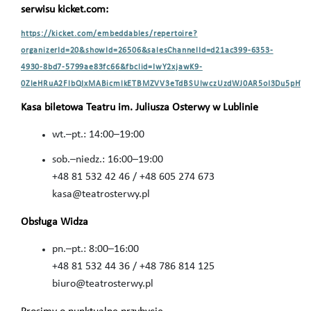
serwisu kicket.com:
https://kicket.com/embeddables/repertoire?
organizerId=20&showId=26506&salesChannelId=d21ac399-6353-
4930-8bd7-5799ae83fc66&fbclid=IwY2xjawK9-
0ZleHRuA2FlbQIxMABicmlkETBMZVV3eTdBSUlwczUzdWJ0AR5oI3Du5pHYK
Kasa biletowa Teatru im. Juliusza Osterwy w Lublinie
wt.–pt.: 14:00–19:00
sob.–niedz.: 16:00–19:00
+48 81 532 42 46 / +48 605 274 673
kasa@teatrosterwy.pl
Obsługa Widza
pn.–pt.: 8:00–16:00
+48 81 532 44 36 / +48 786 814 125
biuro@teatrosterwy.pl