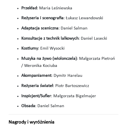
Przekład
: Maria Leśniewska
Reżyseria i scenografia
: Łukasz Lewandowski
Adaptacja sceniczna
: Daniel Salman
Konsultacje z technik lalkowych
: Daniel Lasecki
Kostiumy
: Emil Wysocki
Muzyka na żywo (wiolonczela)
: Małgorzata Pietroń
/ Weronika Kociuba
Akompaniament
: Dymitr Harelau
Reżyseria świateł
: Piotr Bartoszewicz
Inspicjent/Sufler
: Małgorzata Bigelmajer
Obsada
: Daniel Salman
Nagrody i wyróżnienia