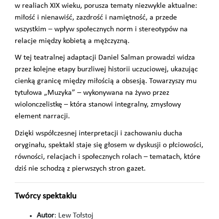
w realiach XIX wieku, porusza tematy niezwykle aktualne:
miłość i nienawiść, zazdrość i namiętność, a przede
wszystkim – wpływ społecznych norm i stereotypów na
relacje między kobietą a mężczyzną.
W tej teatralnej adaptacji Daniel Salman prowadzi widza
przez kolejne etapy burzliwej historii uczuciowej, ukazując
cienką granicę między miłością a obsesją. Towarzyszy mu
tytułowa „Muzyka” – wykonywana na żywo przez
wiolonczelistkę – która stanowi integralny, zmysłowy
element narracji.
Dzięki współczesnej interpretacji i zachowaniu ducha
oryginału, spektakl staje się głosem w dyskusji o płciowości,
równości, relacjach i społecznych rolach – tematach, które
dziś nie schodzą z pierwszych stron gazet.
Twórcy spektaklu
Autor
: Lew Tołstoj