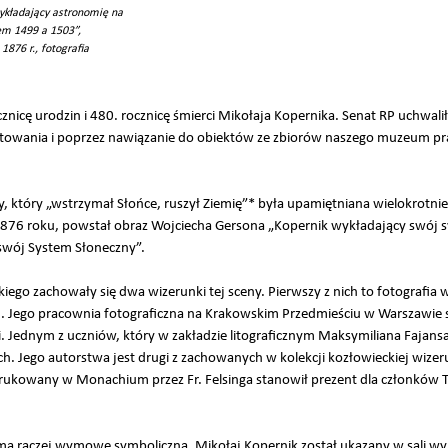
ykładający astronomię na
em 1499 a 1503”,
876 r., fotografia
nicę urodzin i 480. rocznicę śmierci Mikołaja Kopernika. Senat RP uchwal
towania i poprzez nawiązanie do obiektów ze zbiorów naszego muzeum pra
 który „wstrzymał Słońce, ruszył Ziemię”* była upamiętniana wielokrotnie
1876 roku, powstał obraz Wojciecha Gersona „Kopernik wykładający swój 
 swój System Słoneczny”.
go zachowały się dwa wizerunki tej sceny. Pierwszy z nich to fotografia w
 Jego pracownia fotograficzna na Krakowskim Przedmieściu w Warszawie s
uki. Jednym z uczniów, który w zakładzie litograficznym Maksymiliana Fajan
ich. Jego autorstwa jest drugi z zachowanych w kolekcji kozłowieckiej wi
rukowany w Monachium przez Fr. Felsinga stanowił prezent dla członków 
 ma raczej wymowę symboliczną. Mikołaj Kopernik został ukazany w sali wy