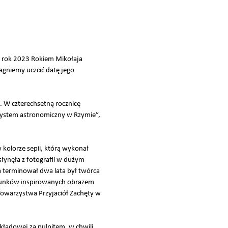
ił rok 2023 Rokiem Mikołaja
gniemy uczcić datę jego
. W czterechsetną rocznicę
system astronomiczny w Rzymie”,
 kolorze sepii, którą wykonał
łynęła z fotografii w dużym
sa terminował dwa lata był twórca
zerunków inspirowanych obrazem
Towarzystwa Przyjaciół Zachęty w
kładowej za pulpitem, w chwili