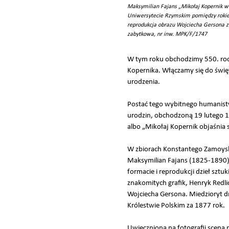
Maksymilian Fajans „Mikołaj Kopernik w
Uniwersytecie Rzymskim pomiędzy roki
reprodukcja obrazu Wojciecha Gersona z 1
zabytkowa, nr inw. MPK/F/1747
W tym roku obchodzimy 550. rocz
Kopernika. Włączamy się do świę
urodzenia.
Postać tego wybitnego humanisty,
urodzin, obchodzoną 19 lutego 
albo „Mikołaj Kopernik objaśnia
W zbiorach Konstantego Zamoyskie
Maksymilian Fajans (1825-1890).
formacie i reprodukcji dzieł szt
znakomitych grafik, Henryk Redl
Wojciecha Gersona. Miedzioryt d
Królestwie Polskim za 1877 rok.
Uwieczniona na fotografii scena