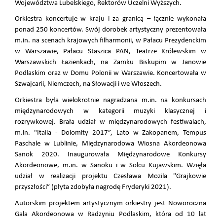
Województwa Lubelskiego, Rektorów Uczelni Wyższych.
Orkiestra koncertuje w kraju i za granicą – łącznie wykonała
ponad 250 koncertów. Swój dorobek artystyczny prezentowała
m.in. na scenach krajowych filharmonii, w Pałacu Prezydenckim
w Warszawie, Pałacu Staszica PAN, Teatrze Królewskim w
Warszawskich Łazienkach, na Zamku Biskupim w Janowie
Podlaskim oraz w Domu Polonii w Warszawie. Koncertowała w
Szwajcarii, Niemczech, na Słowacji i we Włoszech.
Orkiestra była wielokrotnie nagradzana m.in. na konkursach
międzynarodowych w kategorii muzyki klasycznej i
rozrywkowej. Brała udział w międzynarodowych festiwalach,
m.in. "Italia - Dolomity 2017”, Lato w Zakopanem, Tempus
Paschale w Lublinie, Międzynarodowa Wiosna Akordeonowa
Sanok 2020. Inaugurowała Międzynarodowe Konkursy
Akordeonowe, m.in. w Sanoku i w Solcu Kujawskim. Wzięła
udział w realizacji projektu Czesława Mozila "Grajkowie
przyszłości” (płyta zdobyła nagrodę Fryderyki 2021).
Autorskim projektem artystycznym orkiestry jest Noworoczna
Gala Akordeonowa w Radzyniu Podlaskim, która od 10 lat