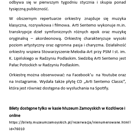
odbywa się w pierwszym tygodniu stycznia i skupia ponad
tysięczną publiczność.
W obszernym repertuarze orkiestry znajduje się muzyka
klasyczna, rozrywkowa i filmowa. Arti Sentemo wykonuje m.in.
transkrypcje dzieł symfonicznych różnych epok oraz muzykę
oryginalną – akordeonową. Orkiestrę charakteryzuje wysoki
poziom artystyczny oraz ogromna pasja i charyzma. Działalność
orkiestry wspiera Stowarzyszenie Melodia-Art przy PSM I st. im.
K. Lipińskiego w Radzyniu Podlaskim. Siedzibą Arti Sentemo jest
Pałac Potockich w Radzyniu Podlaskim.
Orkiestrę można obserwować: na Facebook’u na Youtube oraz
na Instagramie. Wydała także płytę CD „Arti Sentemo Classic”,
która jest również dostępna do wysłuchania na Spotify.
Bilety dostępne tylko w kasie Muzeum Zamoyskich w Kozłówce i
online
https://bilety.muzeumzamoyskich.pl/rezerwacja/nienumerowane.html?
id=76010