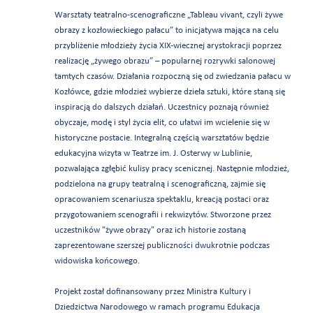
Warsztaty teatralno-scenograficzne „Tableau vivant, czyli żywe
obrazy z kozłowieckiego pałacu” to inicjatywa mająca na celu
przybliżenie młodzieży życia XIX-wiecznej arystokracji poprzez
realizację „żywego obrazu” – popularnej rozrywki salonowej
tamtych czasów. Działania rozpoczną się od zwiedzania pałacu w
Kozłówce, gdzie młodzież wybierze dzieła sztuki, które staną się
inspiracją do dalszych działań. Uczestnicy poznają również
obyczaje, modę i styl życia elit, co ułatwi im wcielenie się w
historyczne postacie. Integralną częścią warsztatów będzie
edukacyjna wizyta w Teatrze im. J. Osterwy w Lublinie,
pozwalająca zgłębić kulisy pracy scenicznej. Następnie młodzież,
podzielona na grupy teatralną i scenograficzną, zajmie się
opracowaniem scenariusza spektaklu, kreacją postaci oraz
przygotowaniem scenografii i rekwizytów. Stworzone przez
uczestników "żywe obrazy" oraz ich historie zostaną
zaprezentowane szerszej publiczności dwukrotnie podczas
widowiska końcowego.
Projekt został dofinansowany przez Ministra Kultury i
Dziedzictwa Narodowego w ramach programu Edukacja