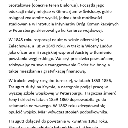
Szostakowie (obecnie teren Białorusi). Początki jego
edukacji miały miejsce w Gimnazjum w Świsłoczy, gdzie
osiągnął znakomite wyniki, jednak brak możliwości
studiowania w Instytucie Inżynierów Dróg Komunikacyjnych
w Petersburgu skierował go ku karierze wojskowej.
W 1845 roku rozpoczął naukę w szkole oficerskiej w
Żelechowie, a już w 1849 roku, w trakcie Wiosny Ludów,
jako oficer armii rosyjskiej wspierał Austrię w tłumieniu
powstania węgierskiego. Walczył przeciwko powstańcom,
zdobywając za swoje zaangażowanie Order św. Anny, a
także mieszkanie i gratyfikację finansową.
W trakcie wojny rosyjsko-tureckiej, w latach 1853-1856,
Traugutt służył na Krymie, a następnie podjął pracę w
wyższej szkole wojskowej w Petersburgu. Tragiczna śmierć
żony i dzieci w latach 1859-1860 doprowadziła go do
załamania nerwowego. W 1862 roku zdecydował się
opuścić wojsko. Miał wówczas stopień podpułkownika.
Traugutt dołączył do powstania w kwietniu 1863 roku.
Stanął na czele oddziału kobryńskiego i aktywnie