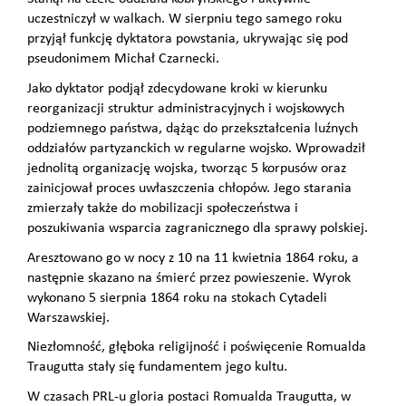
uczestniczył w walkach. W sierpniu tego samego roku
przyjął funkcję dyktatora powstania, ukrywając się pod
pseudonimem Michał Czarnecki.
Jako dyktator podjął zdecydowane kroki w kierunku
reorganizacji struktur administracyjnych i wojskowych
podziemnego państwa, dążąc do przekształcenia luźnych
oddziałów partyzanckich w regularne wojsko. Wprowadził
jednolitą organizację wojska, tworząc 5 korpusów oraz
zainicjował proces uwłaszczenia chłopów. Jego starania
zmierzały także do mobilizacji społeczeństwa i
poszukiwania wsparcia zagranicznego dla sprawy polskiej.
Aresztowano go w nocy z 10 na 11 kwietnia 1864 roku, a
następnie skazano na śmierć przez powieszenie. Wyrok
wykonano 5 sierpnia 1864 roku na stokach Cytadeli
Warszawskiej.
Niezłomność, głęboka religijność i poświęcenie Romualda
Traugutta stały się fundamentem jego kultu.
W czasach PRL-u gloria postaci Romualda Traugutta, w