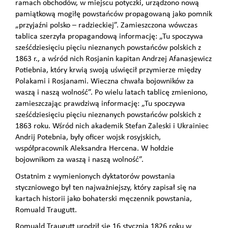
ramach obchodów, w miejscu potyczki, urządzono nową
pamiątkową mogiłę powstańców propagowaną jako pomnik
„przyjaźni polsko – radzieckiej”. Zamieszczona wówczas
tablica szerzyła propagandową informację: „Tu spoczywa
sześćdziesięciu pięciu nieznanych powstańców polskich z
1863 r., a wśród nich Rosjanin kapitan Andrzej Afanasjewicz
Potiebnia, który krwią swoją uświęcił przymierze między
Polakami i Rosjanami. Wieczna chwała bojowników za
waszą i naszą wolność”. Po wielu latach tablicę zmieniono,
zamieszczając prawdziwą informację: „Tu spoczywa
sześćdziesięciu pięciu nieznanych powstańców polskich z
1863 roku. Wśród nich akademik Stefan Zaleski i Ukrainiec
Andrij Potebnia, były oficer wojsk rosyjskich,
współpracownik Aleksandra Hercena. W hołdzie
bojownikom za waszą i naszą wolność”.
Ostatnim z wymienionych dyktatorów powstania
styczniowego był ten najważniejszy, który zapisał się na
kartach historii jako bohaterski męczennik powstania,
Romuald Traugutt.
Romuald Traugutt urodził się 16 stycznia 1826 roku w