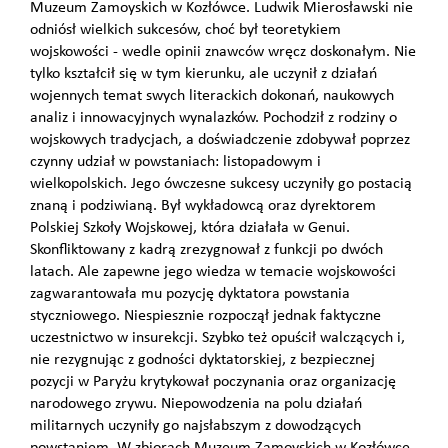
Muzeum Zamoyskich w Kozłówce. Ludwik Mierosławski nie
odniósł wielkich sukcesów, choć był teoretykiem
wojskowości - wedle opinii znawców wręcz doskonałym. Nie
tylko kształcił się w tym kierunku, ale uczynił z działań
wojennych temat swych literackich dokonań, naukowych
analiz i innowacyjnych wynalazków. Pochodził z rodziny o
wojskowych tradycjach, a doświadczenie zdobywał poprzez
czynny udział w powstaniach: listopadowym i
wielkopolskich. Jego ówczesne sukcesy uczyniły go postacią
znaną i podziwianą. Był wykładowcą oraz dyrektorem
Polskiej Szkoły Wojskowej, która działała w Genui.
Skonfliktowany z kadrą zrezygnował z funkcji po dwóch
latach. Ale zapewne jego wiedza w temacie wojskowości
zagwarantowała mu pozycję dyktatora powstania
styczniowego. Niespiesznie rozpoczął jednak faktyczne
uczestnictwo w insurekcji. Szybko też opuścił walczących i,
nie rezygnując z godności dyktatorskiej, z bezpiecznej
pozycji w Paryżu krytykował poczynania oraz organizację
narodowego zrywu. Niepowodzenia na polu działań
militarnych uczyniły go najsłabszym z dowodzących
powstaniem. W zbiorach Muzeum Zamoyskich w Kozłówce