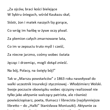
„Za ojców, braci kości bielejące
W Sybiru śniegach, wśród Kaukazu skał,
Sióstr, żon i matek naszych łzy gorące,
Co wróg im hańbę w żywe oczy plwał.
Za plemion całych zmarnowane lata,
Co im w zepsuciu truto myśl i cześć,
Za niecne jarzmo, cośmy wobec świata
Jęcząc i drzemiąc, mogli dotąd znieść.
Na bój, Polacy, na święty bój!”
Tak w „Marszu powstańców” z 1863 roku nawoływał do
walki uczestnik insurekcji styczniowej - Włodzimierz Wolski.
Swoje poczucie obowiązku wobec ojczyzny realizował nie
tylko jako aktywnie walczący patriota, ale również
powieściopisarz, poeta, tłumacz i librecista (najsłynniejsze
libretto – do „Halki” Stanisława Moniuszki). Aktywnie za