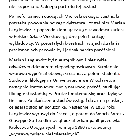
nie rozpoznano żadnego portretu tej postaci.
Po niefortunnych decyzjach Mierosławskiego, zaistniała
potrzeba powołania nowego dyktatora –został nim Marian
Langiewicz. Z poprzednikiem łączyła go zawodowa kariera
w Polskiej Szkole Wojskowej, gdzie pełnił funkcję
wykładowcy. W pozostałych kwestiach, wizjach działań i
przekonaniach panowie byli jednak bardzo poróżnieni.
Marian Langiewicz był nieustępliwym i niezwykle
odważnym działaczem niepodległościowym. Sumiennie i
wzorowo wypełniał obowiązki ucznia, a potem studenta
.
Studiował filologię na Uniwersytecie we Wrocławiu, a
następnie kontynuował swoją naukową podróż, studiując
filologię słowiańską w Pradze i matematykę oraz fizykę w
Berlinie. Po ukończeniu studiów wstąpił do armii pruskiej,
osiągając stopień porucznika. Następnie, w 1859 roku,
Langiewicz wyruszył do Francji, a potem do Włoch. Wraz z
Giuseppe Garibaldim wziął udział w kampanii przeciwko
Królestwu Obojga Sycylii w maju 1860 roku, zwanej
„wyprawą tysiąca nieśmiertelnych".