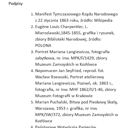
Podpisy
Manifest Tymczasowego Rządu Narodowego
z 22 stycznia 1863 roku, źródło: Wikipedia
Eugène Louis Charpentier, L.
Mieroslawski,1845-1855, grafika i rysunek,
zbiory Biblioteki Narodowej, źródło:
POLONA
Portret Mariana Langiewicza, fotografia
zabytkowa, nr. inw. MPK/F/1429, zbiory
Muzeum Zamoyskich w Kozłówce
Nepomucen Jan Seyfried, reprod. fot.
Wacław Rzewuski, Portret atelierowy
Mariana Langiewicza, Poznań, ok. 1863 r.,
fotografia, nr inw. MHF 1862/II/1-46, zbiory
Muzeum Fotografii w Krakowie
Marian Puchalski, Bitwa pod Pieskową Skałą,
Warszawa, 1953 r. grafika, nr inw.
MPK/SW/372, zbiory Muzeum Zamoyskich w
Kozłówce
Państwowe Wytwórnia Papierów