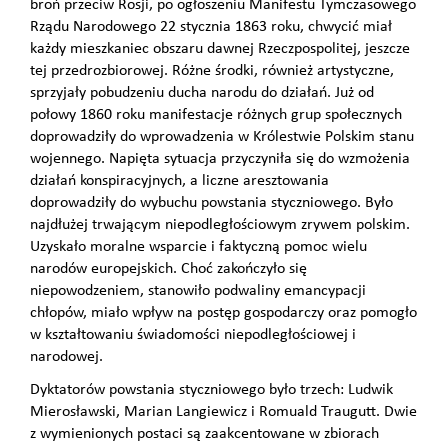
broń przeciw Rosji, po ogłoszeniu Manifestu Tymczasowego
Rządu Narodowego 22 stycznia 1863 roku, chwycić miał
każdy mieszkaniec obszaru dawnej Rzeczpospolitej, jeszcze
tej przedrozbiorowej. Różne środki, również artystyczne,
sprzyjały pobudzeniu ducha narodu do działań. Już od
połowy 1860 roku manifestacje różnych grup społecznych
doprowadziły do wprowadzenia w Królestwie Polskim stanu
wojennego. Napięta sytuacja przyczyniła się do wzmożenia
działań konspiracyjnych, a liczne aresztowania
doprowadziły do wybuchu powstania styczniowego. Było
najdłużej trwającym niepodległościowym zrywem polskim.
Uzyskało moralne wsparcie i faktyczną pomoc wielu
narodów europejskich. Choć zakończyło się
niepowodzeniem, stanowiło podwaliny emancypacji
chłopów, miało wpływ na postęp gospodarczy oraz pomogło
w kształtowaniu świadomości niepodległościowej i
narodowej.
Dyktatorów powstania styczniowego było trzech: Ludwik
Mierosławski, Marian Langiewicz i Romuald Traugutt. Dwie
z wymienionych postaci są zaakcentowane w zbiorach