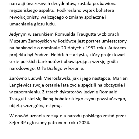
narracji ówczesnych decydentów, została pozbawiona
męczeńskiego aspektu. Podkreślano wątek bohatera
rewolucjonisty, walczącego o zmiany społeczne i
umacnianie głosu ludu.
Jedynym wizerunkiem Romualda Traugutta w zbiorach
Muzeum Zamoyskich w Kozłówce jest portret umieszczony
na banknocie o nominale 20 złotych z 1982 roku. Autorem
projektu był Andrzej Heidrich – artysta, który projektował
serie polskich banknotów i obowiązującą wersję godła
narodowego: Orła Białego w koronie.
Zarówno Ludwik Mierosławski, jak i jego następca, Marian
Langiewicz swoje ostanie lata życia spędzili na obczyźnie i
w zapomnieniu. Z trzech dyktatorów jedynie Romuald
Traugutt stał się ikoną bohaterskiego czynu powstańczego,
objętą szczególną estymą.
W dowód uznania zasług dla narodu polskiego został przez
Sejm RP ogłoszony patronem roku 2024.