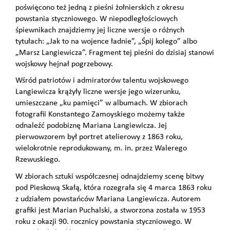
poświęcono też jedną z pieśni żołnierskich z okresu
powstania styczniowego. W niepodległościowych
śpiewnikach znajdziemy jej liczne wersje o różnych
tytułach: „Jak to na wojence ładnie”, „Śpij kolego” albo
„Marsz Langiewicza”. Fragment tej pieśni do dzisiaj stanowi
wojskowy hejnał pogrzebowy.
Wśród patriotów i admiratorów talentu wojskowego
Langiewicza krążyły liczne wersje jego wizerunku,
umieszczane „ku pamięci” w albumach. W zbiorach
fotografii Konstantego Zamoyskiego możemy także
odnaleźć podobiznę Mariana Langiewicza. Jej
pierwowzorem był portret atelierowy z 1863 roku,
wielokrotnie reprodukowany, m. in. przez Walerego
Rzewuskiego.
W zbiorach sztuki współczesnej odnajdziemy scenę bitwy
pod Pieskową Skałą, która rozegrała się 4 marca 1863 roku
z udziałem powstańców Mariana Langiewicza. Autorem
grafiki jest Marian Puchalski, a stworzona została w 1953
roku z okazji 90. rocznicy powstania styczniowego. W