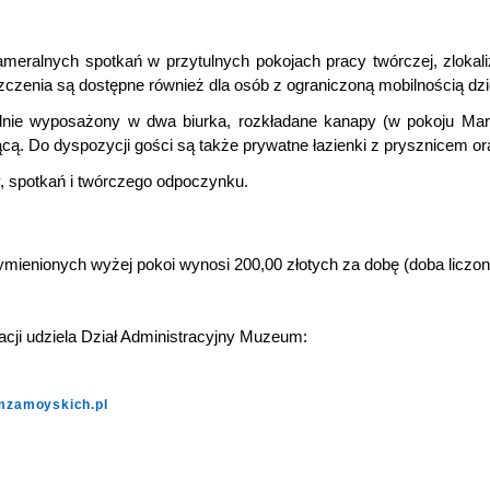
meralnych spotkań w przytulnych pokojach pracy twórczej, zlokali
czenia są dostępne również dla osób z ograniczoną mobilnością dzię
alnie wyposażony w dwa biurka, rozkładane kanapy (w pokoju Maryn
ącą. Do dyspozycji gości są także prywatne łazienki z prysznicem ora
y, spotkań i twórczego odpoczynku.
mienionych wyżej pokoi wynosi 200,00 złotych za dobę (doba liczon
i noclegu).
cji udziela Dział Administracyjny Muzeum:
zamoyskich.pl