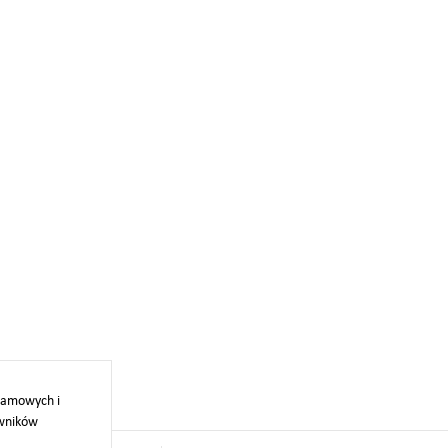
klamowych i
owników