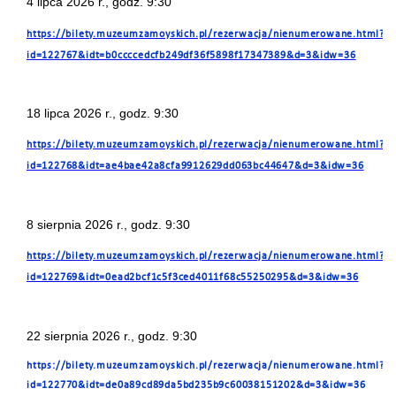
4 lipca 2026 r., godz. 9:30
https://bilety.muzeumzamoyskich.pl/rezerwacja/nienumerowane.html?
id=122767&idt=b0ccccedcfb249df36f5898f17347389&d=3&idw=36
18 lipca 2026 r., godz. 9:30
https://bilety.muzeumzamoyskich.pl/rezerwacja/nienumerowane.html?
id=122768&idt=ae4bae42a8cfa9912629dd063bc44647&d=3&idw=36
8 sierpnia 2026 r., godz. 9:30
https://bilety.muzeumzamoyskich.pl/rezerwacja/nienumerowane.html?
id=122769&idt=0ead2bcf1c5f3ced4011f68c55250295&d=3&idw=36
22 sierpnia 2026 r., godz. 9:30
https://bilety.muzeumzamoyskich.pl/rezerwacja/nienumerowane.html?
id=122770&idt=de0a89cd89da5bd235b9c60038151202&d=3&idw=36