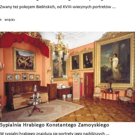
Zwany też pokojem Bielińskich, od XVIII-wiecznych portretów ...
WIĘCEJ
Sypialnia Hrabiego Konstantego Zamoyskiego
W sypialni hrabiego znajdują się portrety jego najbliższych ...