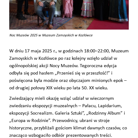
Noc Muzeów 2025 w Muzeum Zamoyskich w Kozłówce
W dniu 17 maja 2025 r., w godzinach 18:00–22:00, Muzeum
Zamoyskich w Kozłówce po raz kolejny wzięło udział w
ogólnopolskiej akcji Nocy Muzeów. Tegoroczna edycja
odbyła się pod hasłem „Przenieś się w przeszłość!” i
poświęcona była modzie oraz obyczajom minionych epok –
od drugiej połowy XIX wieku po lata 50. XX wieku.
Zwiedzający mieli okazję wziąć udział w wieczornym
zwiedzaniu ekspozycji muzealnych – Pałacu, Lapidarium,
ekspozycji Socrealizm. Galeria Sztuki”, „Rodzinny Album” i
„Europa w Rodzinie”. Przewodnicy, ubrani w stroje
historyczne, przybliżali gościom klimat dawnych czasów, co
znacząco wzbogaciło odbiór prezentowanych treści.