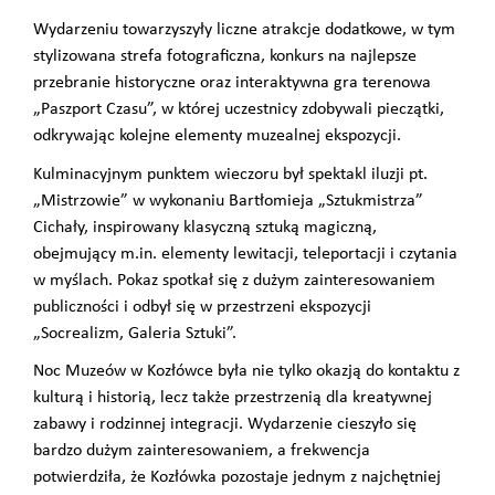
Wydarzeniu towarzyszyły liczne atrakcje dodatkowe, w tym
stylizowana strefa fotograficzna, konkurs na najlepsze
przebranie historyczne oraz interaktywna gra terenowa
„Paszport Czasu”, w której uczestnicy zdobywali pieczątki,
odkrywając kolejne elementy muzealnej ekspozycji.
Kulminacyjnym punktem wieczoru był spektakl iluzji pt.
„Mistrzowie” w wykonaniu Bartłomieja „Sztukmistrza”
Cichały, inspirowany klasyczną sztuką magiczną,
obejmujący m.in. elementy lewitacji, teleportacji i czytania
w myślach. Pokaz spotkał się z dużym zainteresowaniem
publiczności i odbył się w przestrzeni ekspozycji
„Socrealizm, Galeria Sztuki”.
Noc Muzeów w Kozłówce była nie tylko okazją do kontaktu z
kulturą i historią, lecz także przestrzenią dla kreatywnej
zabawy i rodzinnej integracji. Wydarzenie cieszyło się
bardzo dużym zainteresowaniem, a frekwencja
potwierdziła, że Kozłówka pozostaje jednym z najchętniej