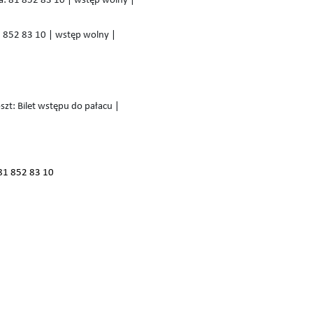
acja: 81 852 83 10 | wstęp wolny |
 852 83 10 | wstęp wolny |
zt: Bilet wstępu do pałacu |
 81 852 83 10