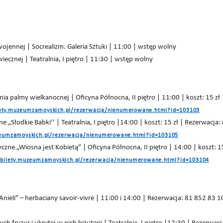
jennej | Socrealizm. Galeria Sztuki | 11:00 | wstęp wolny
ecznej | Teatralnia, I piętro | 11:30 | wstęp wolny
ia palmy wielkanocnej | Oficyna Północna, II piętro | 11:00 | koszt: 15 zł
lety.muzeumzamoyskich.pl/rezerwacja/nienumerowane.html?id=103103
e „Słodkie Babki’’ | Teatralnia, I piętro |14:00 | koszt: 15 zł | Rezerwacja
uzeumzamoyskich.pl/rezerwacja/nienumerowane.html?id=103105
yczne „Wiosna jest Kobietą” | Oficyna Północna, II piętro | 14:00 | koszt: 
/bilety.muzeumzamoyskich.pl/rezerwacja/nienumerowane.html?id=103104
nieli” – herbaciany savoir-vivre | 11:00 i 14:00 | Rezerwacja: 81 852 83 