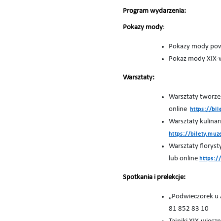
Program wydarzenia:
Pokazy mody
:
Pokazy mody powo
Pokaz mody XIX-wi
Warsztaty:
Warsztaty tworzen
online
https://bi
Warsztaty kulinarn
https://bilety.m
Warsztaty floryst
lub online
https:/
Spotkania i prelekcje:
„Podwieczorek u A
81 852 83 10