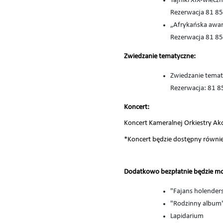
Tajniki XIX-wieczn
Rezerwacja 81 85
„Afrykańska awan
Rezerwacja 81 85
Zwiedzanie tematyczne:
Zwiedzanie tematy
Rezerwacja: 81 8
Koncert:
Koncert Kameralnej Orkiestry Ako
*Koncert będzie dostępny również
Dodatkowo bezpłatnie będzie mo
"Fajans holender
"Rodzinny album
Lapidarium