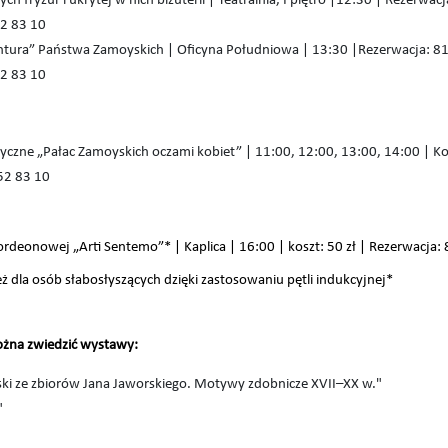
ych fryzur i ukrytej w nich biżuterii | Teatralnia, I piętro |12:30 | Rezerw
2 83 10
tura” Państwa Zamoyskich | Oficyna Południowa | 13:30 |Rezerwacja: 81
2 83 10
czne „Pałac Zamoyskich oczami kobiet” | 11:00, 12:00, 13:00, 14:00 | Kos
52 83 10
rdeonowej „Arti Sentemo”* | Kaplica | 16:00 | koszt: 50 zł | Rezerwacja:
 dla osób słabosłyszących dzięki zastosowaniu pętli indukcyjnej*
żna zwiedzić wystawy:
ski ze zbiorów Jana Jaworskiego. Motywy zdobnicze XVII–XX w."
"