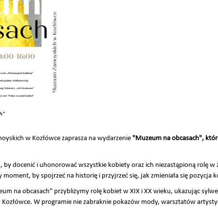
h”
moyskich w Kozłówce zaprasza na wydarzenie
"Muzeum na obcasach", które
a, by docenić i uhonorować wszystkie kobiety oraz ich niezastąpioną rolę w
oment, by spojrzeć na historię i przyjrzeć się, jak zmieniała się pozycja ko
um na obcasach" przybliżymy rolę kobiet w XIX i XX wieku, ukazując sylwe
 Kozłówce. W programie nie zabraknie pokazów mody, warsztatów artystycz