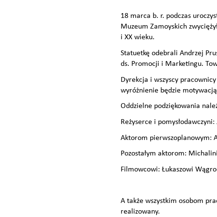
18 marca b. r. podczas urocz
Muzeum Zamoyskich zwyciężyło 
i XX wieku.
Statuetkę odebrali Andrzej Pr
ds. Promocji i Marketingu. Tow
Dyrekcja i wszyscy pracownicy
wyróżnienie będzie motywacją 
Oddzielne podziękowania należą
Reżyserce i pomysłodawczyni:
Aktorom pierwszoplanowym: A
Pozostałym aktorom: Michalini
Filmowcowi: Łukaszowi Wągr
A także wszystkim osobom pra
realizowany.