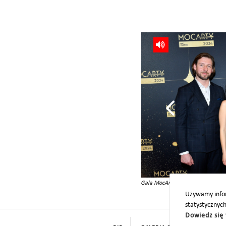
Gala MocArty RMF Classic 2024
Używamy infor
statystycznyc
Dowiedz się 