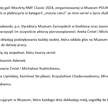
ystej gali MocArty RMF Classic 2024, zorganizowanej w Muzeum POLIN
w plebiscycie w kategorii „mocna rzecz” za mini-serial o życiu służ
uszkowski, p.o. Dyrektora Muzeum Zamoyskich w Kozłówce oraz Joann
arzyszyli im oczywiście aktorzy pierwszoplanowi: Aneta Ćmiel i Micha
 składają podziękowania każdej osobie, która oddała głos na Muzeum
do dalszej pracy.
 się zespołowi, który tworzy serial:
 Joannie Adamek.
necie Ćmiel i Michałowi Rudnickiemu.
e Lipińskiej, Kamilowi Strużkowi, Krzysztofowi Chodorowskiemu, Mire
odnemu.
cującym w Muzeum, które każdego dnia dokładają małą cegiełkę do te