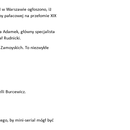
 w Warszawie ogłoszono, iż
by pałacowej na przełomie XIX
a Adamek, główny specjalista
ł Rudnicki.
 Zamoyskich. To niezwykłe
lli Burcewicz.
go, by mini-serial mógł być