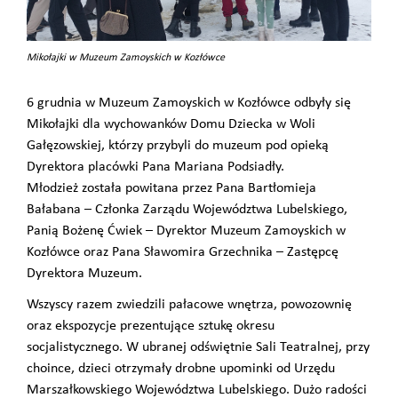
Mikołajki w Muzeum Zamoyskich w Kozłówce
6 grudnia w Muzeum Zamoyskich w Kozłówce odbyły się
Mikołajki dla wychowanków Domu Dziecka w Woli
Gałęzowskiej, którzy przybyli do muzeum pod opieką
Dyrektora placówki Pana Mariana Podsiadły.
Młodzież została powitana przez Pana Bartłomieja
Bałabana – Członka Zarządu Województwa Lubelskiego,
Panią Bożenę Ćwiek – Dyrektor Muzeum Zamoyskich w
Kozłówce oraz Pana Sławomira Grzechnika – Zastępcę
Dyrektora Muzeum.
Wszyscy razem zwiedzili pałacowe wnętrza, powozownię
oraz ekspozycje prezentujące sztukę okresu
socjalistycznego. W ubranej odświętnie Sali Teatralnej, przy
choince, dzieci otrzymały drobne upominki od Urzędu
Marszałkowskiego Województwa Lubelskiego. Dużo radości