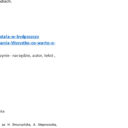
ndiach.
stala-w-bydgoszczy
sania-Wszystko-co-warto-o-
nie- narzędzie, autor, tekst ,
nia
a: H. Ilmurzyńska, A. Stepnowska,