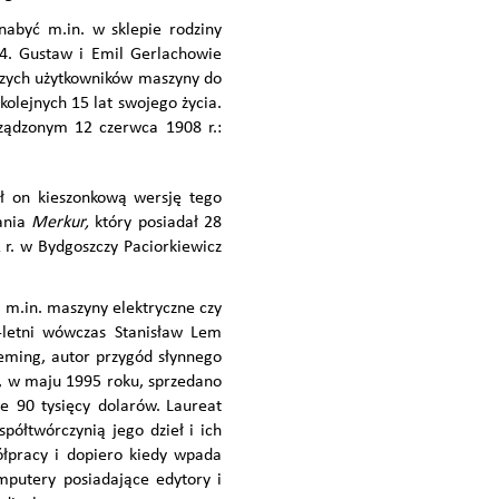
abyć m.in. w sklepie rodziny
 4. Gustaw i Emil Gerlachowie
szych użytkowników maszyny do
 kolejnych 15 lat swojego życia.
ządzonym 12 czerwca 1908 r.:
ł on kieszonkową wersję tego
sania
Merkur,
który posiadał 28
 r. w Bydgoszczy Paciorkiewicz
 m.in. maszyny elektryczne czy
-letni wówczas Stanisław Lem
leming, autor przygód słynnego
i, w maju 1995 roku, sprzedano
e 90 tysięcy dolarów.
Laureat
półtwórczynią jego dzieł i ich
ółpracy i dopiero kiedy wpada
mputery posiadające edytory i