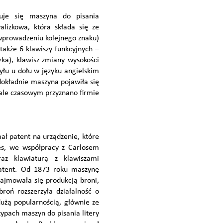
uje się maszyna do pisania
izkowa, która składa się ze
 wprowadzeniu kolejnego znaku)
także 6 klawiszy funkcyjnych –
zka), klawisz zmiany wysokości
tyłu u dołu w języku angielskim
dokładnie maszyna pojawiła się
ale czasowym przyznano firmie
mał patent na urządzenie, które
es, we współpracy z Carlosem
z klawiaturą z klawiszami
patent. Od 1873 roku maszynę
zajmowała się produkcją broni,
oń rozszerzyła działalność o
dużą popularnością, głównie ze
pach maszyn do pisania litery