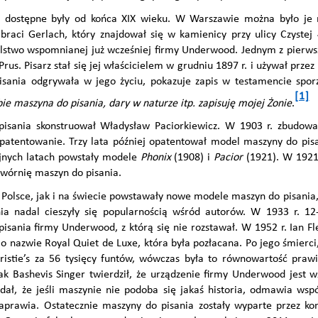
 dostępne były od końca XIX wieku. W Warszawie można było je n
braci Gerlach, który znajdował się w kamienicy przy ulicy Czystej
ielstwo wspomnianej już wcześniej firmy Underwood. Jednym z pierw
rus. Pisarz stał się jej właścicielem w grudniu 1897 r. i używał przez
isania odgrywała w jego życiu, pokazuje zapis w testamencie spor
[1]
bie maszyna do pisania, dary w naturze itp. zapisuję mojej Żonie
.
pisania skonstruował Władysław Paciorkiewicz. W 1903 r. zbudowa
 opatentowanie. Trzy lata później opatentował model maszyny do pi
ejnych latach powstały modele
Phonix
(1908) i
Pacior
(1921). W 1921
wórnię maszyn do pisania.
Polsce, jak i na świecie powstawały nowe modele maszyn do pisania,
ia nadal cieszyły się popularnością wśród autorów. W 1933 r. 12
isania firmy Underwood, z którą się nie rozstawał. W 1952 r. Ian F
 nazwie Royal Quiet de Luxe, która była pozłacana. Po jego śmierc
ristie’s za 56 tysięcy funtów, wówczas była to równowartość prawi
ak Bashevis Singer twierdził, że urządzenie firmy Underwood jest ws
ał, że jeśli maszynie nie podoba się jakaś historia, odmawia wsp
aprawia. Ostatecznie maszyny do pisania zostały wyparte przez ko