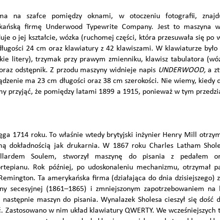
a na szafce pomiędzy oknami, w otoczeniu fotografii, znajd
ańską firmę Underwood Typewrite Company. Jest to maszyna wal
uje o jej kształcie, wózka (ruchomej części, która przesuwała się po
 długości 24 cm oraz klawiatury z 42 klawiszami. W klawiaturze było 
kie litery), trzymak przy prawym zmienniku, klawisz tabulatora (wó
oraz odstępnik. Z przodu maszyny widnieje napis
UNDERWOOD,
a z
ądzenie ma 23 cm długości oraz 38 cm szerokości. Nie wiemy, kiedy 
y przyjąć, że pomiędzy latami 1899 a 1915, ponieważ w tym przedzi
ęga 1714 roku. To właśnie wtedy brytyjski inżynier Henry Mill otrzy
amą dokładnością jak drukarnia. W 1867 roku Charles Latham Shol
lardem Soulem, stworzył maszynę do pisania z pedałem ora
ortepianu. Rok później, po udoskonaleniu mechanizmu, otrzymał 
emington. Ta amerykańska firma (działająca do dnia dzisiejszego) 
ny secesyjnej (1861–1865) i zmniejszonym zapotrzebowaniem na br
 następnie maszyn do pisania. Wynalazek Sholesa cieszył się dość 
ć. Zastosowano w nim układ klawiatury QWERTY. We wcześniejszych ty