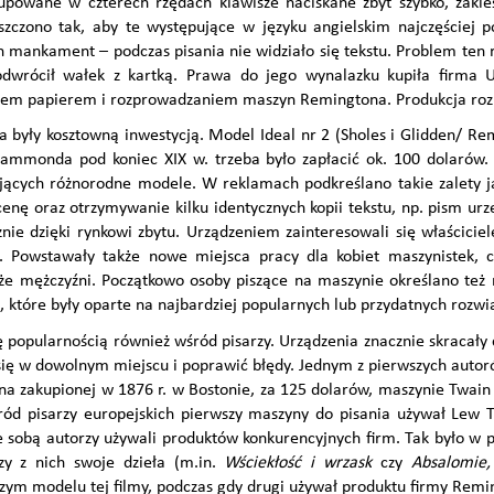
rupowane w czterech rzędach klawisze naciskane zbyt szybko, zakles
szczono tak, aby te występujące w języku angielskim najczęściej po
 mankament – podczas pisania nie widziało się tekstu. Problem ten
odwrócił wałek z kartką. Prawa do jego wynalazku kupiła firma
m papierem i rozprowadzaniem maszyn Remingtona. Produkcja rozpoc
 były kosztowną inwestycją. Model Ideal nr 2 (Sholes i Glidden/ Re
ammonda pod koniec XIX w. trzeba było zapłacić ok. 100 dolarów.
rujących różnorodne modele. W reklamach podkreślano takie zalety j
 cenę oraz otrzymywanie kilku identycznych kopii tekstu, np. pism u
znie dzięki rynkowi zbytu. Urządzeniem zainteresowali się właściciel
ę. Powstawały także nowe miejsca pracy dla kobiet maszynistek, 
kże mężczyźni. Początkowo osoby piszące na maszynie określano t
, które były oparte na najbardziej popularnych lub przydatnych rozwi
ę popularnością również wśród pisarzy. Urządzenia znacznie skracały 
 się w dowolnym miejscu i poprawić błędy. Jednym z pierwszych autoró
na zakupionej w 1876 r. w Bostonie, za 125 dolarów, maszynie Twain
ród pisarzy europejskich pierwszy maszyny do pisania używał Lew Toł
 ze sobą autorzy używali produktów konkurencyjnych firm. Tak było w 
y z nich swoje dzieła (m.in.
Wściekłość i wrzask
czy
Absalomie,
jszym modelu tej filmy, podczas gdy drugi używał produktu firmy Remi