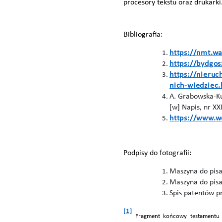
procesory tekstu oraz drukarki
Bibliografia:
https://nmt.w
https://bydgo
https://nieru
nich-wiedziec
A. Grabowska-Kun
[w] Napis, nr XX
https://www.we
Podpisy do fotografii:
Maszyna do pis
Maszyna do pis
Spis patentów p
[1]
Fragment końcowy testamentu 