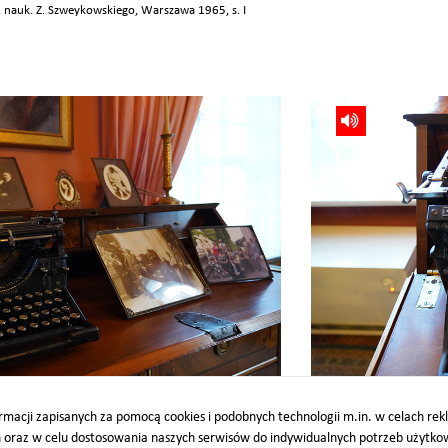
. nauk. Z. Szweykowskiego, Warszawa 1965, s. I
wood, 1899–1915, MZK/V/281
Maszyna do pisania firmy 
macji zapisanych za pomocą cookies i podobnych technologii m.in. w celach re
h oraz w celu dostosowania naszych serwisów do indywidualnych potrzeb użytk