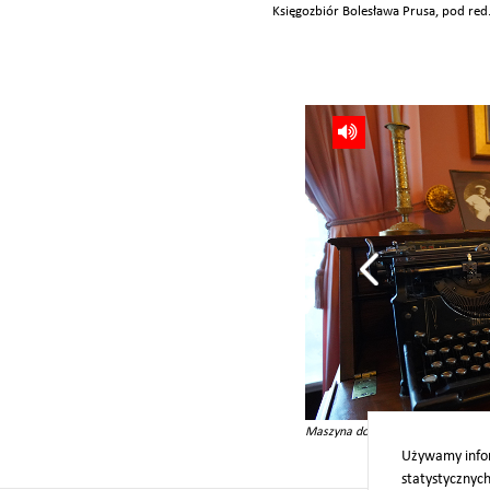
Księgozbiór Bolesława Prusa, pod red
ood, znajdujący się na tyle maszyny do pisania
Maszyna do pisania firmy Under
Używamy infor
statystycznyc