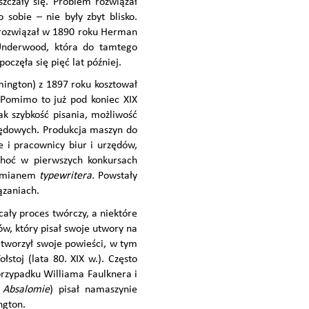
zczały się. Problem rozwiązał
 sobie – nie były zbyt blisko.
 rozwiązał w 1890 roku Herman
 Underwood, która do tamtego
zęła się pięć lat później.
mington) z 1897 roku kosztował
Pomimo to już pod koniec XIX
ak szybkość pisania, możliwość
rzędowych. Produkcja maszyn do
e i pracownicy biur i urzędów,
choć w pierwszych konkursach
eż mianem
typewritera.
Powstały
ązaniach.
cały proces twórczy, a niektóre
w, który pisał swoje utwory na
 tworzył swoje powieści, w tym
stoj (lata 80. XIX w.). Często
przypadku Williama Faulknera i
 Absalomie
) pisał na
maszynie
ngton.