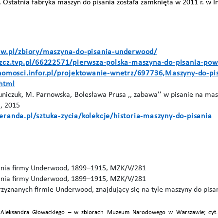
. Ostatnia fabryka maszyn do pisania została zamknięta w 2011 r. w I
aw.pl/zbiory/maszyna-do-pisania-underwood/
szcz.tvp.pl/66222571/pierwsza-polska-maszyna-do-pisania-pow
chomosci.infor.pl/projektowanie-wnetrz/697736,Maszyny-do-pi
.html
iczuk, M. Parnowska, Bolesława Prusa ,, zabawa’’ w pisanie na maszy
I, 2015
randa.pl/sztuka-zycia/kolekcje/historia-maszyny-do-pisania
ania firmy Underwood, 1899–1915, MZK/V/281
ania firmy Underwood, 1899–1915, MZK/V/281
rzyznanych firmie Underwood, znajdujący się na tyle maszyny do pisa
Aleksandra Głowackiego – w zbiorach Muzeum Narodowego w Warszawie; cyt. z