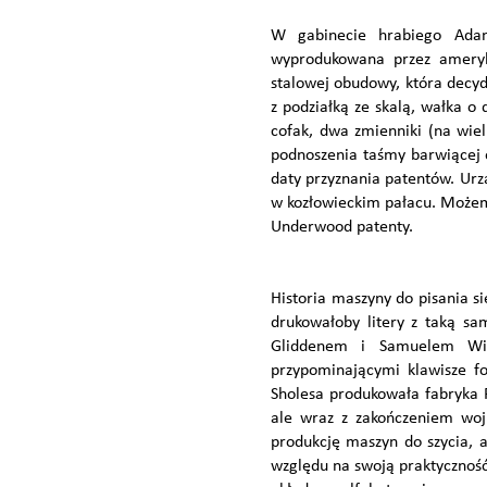
W gabinecie hrabiego Adam
wyprodukowana przez ameryk
stalowej obudowy, która decyd
z podziałką ze skalą, wałka o
cofak, dwa zmienniki (na wiel
podnoszenia taśmy barwiącej 
daty przyznania patentów. Urz
w kozłowieckim pałacu. Możem
Underwood patenty.
Historia maszyny do pisania si
drukowałoby litery z taką s
Gliddenem i Samuelem Wil
przypominającymi klawisze f
Sholesa produkowała fabryka R
ale wraz z zakończeniem woj
produkcję maszyn do szycia, a
względu na swoją praktycznoś