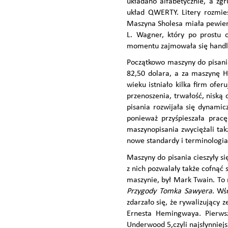
układano alfabetycznie, a zg
układ QWERTY.
Litery rozmie
Maszyna Sholesa miała pewien
L. Wagner, który po prostu 
momentu zajmowała się handle
Początkowo maszyny do pisania
82,50 dolara, a za maszynę H
wieku istniało kilka firm ofe
przenoszenia, trwałość, niską
pisania rozwijała się dynamic
ponieważ przyśpieszała prac
maszynopisania zwyciężali ta
nowe standardy i terminologia
Maszyny do pisania cieszyły si
z nich pozwalały także cofnąć
maszynie, był Mark Twain. To 
Przygody Tomka Sawyera
. Wś
zdarzało się, że rywalizujący
Ernesta Hemingwaya. Pierwsz
Underwood 5,
czyli najsłynnie