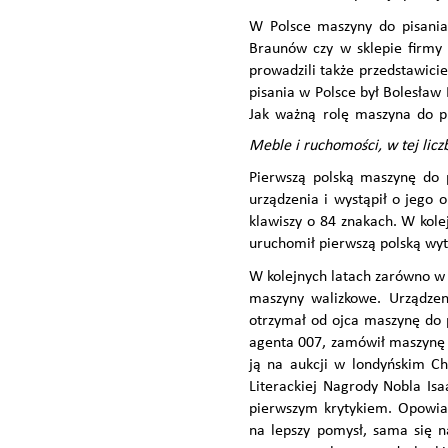
W Polsce maszyny do pisania
Braunów czy w sklepie firmy 
prowadzili także przedstawic
pisania w Polsce był Bolesław P
Jak ważną rolę maszyna do p
Meble i ruchomości, w tej licz
Pierwszą polską maszynę do 
urządzenia i wystąpił o jego
klawiszy o 84 znakach. W kol
uruchomił pierwszą polską wyt
W kolejnych latach zarówno w 
maszyny walizkowe. Urządzen
otrzymał od ojca maszynę do p
agenta 007, zamówił maszynę o
ją na aukcji w londyńskim Ch
Literackiej Nagrody Nobla Isa
pierwszym krytykiem. Opowiad
na lepszy pomysł, sama się n