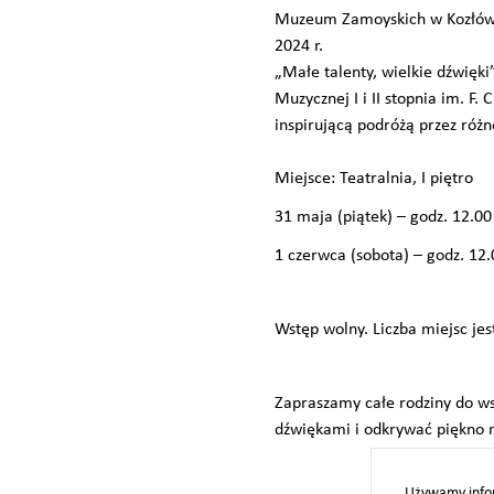
Muzeum Zamoyskich w Kozłówce
2024 r.
„Małe talenty, wielkie dźwięki
Muzycznej I i II stopnia im. F
inspirującą podróżą przez różn
Miejsce: Teatralnia, I piętro
31 maja (piątek) – godz. 12.00
1 czerwca (sobota) – godz. 12.
Wstęp wolny. Liczba miejsc jes
Zapraszamy całe rodziny do ws
dźwiękami i odkrywać piękno m
Używamy infor