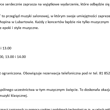
 serdecznie zaprasza na wyjątkowe wydarzenie, które odbędzie się
” to przegląd muzyki salonowej, w którym swoje umiejętności zaprezen
. Chopina w Lubartowie. Każdy z koncertów będzie nie tylko muzycznym
e epoki i style muzyczne.
 i 13.00
00, 13.00 i 14.00
t ograniczona. Obowiązuje rezerwacja telefoniczna pod nr tel. 81 852
pólnego uczestnictwa w tym muzycznym święcie. To doskonała okazja,
uzyki klasycznej.
macji zapisanych za pomocą cookies i podobnych technologii m.in. w celach re