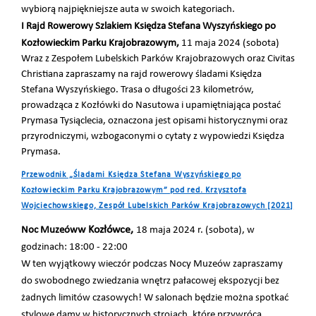
wybiorą najpiękniejsze auta w swoich kategoriach.
I Rajd Rowerowy Szlakiem Księdza Stefana Wyszyńskiego po
Kozłowieckim Parku Krajobrazowym,
11 maja 2024 (sobota)
Wraz z Zespołem Lubelskich Parków Krajobrazowych oraz Civitas
Christiana zapraszamy na rajd rowerowy śladami Księdza
Stefana Wyszyńskiego. Trasa o długości 23 kilometrów,
prowadząca z Kozłówki do Nasutowa i upamiętniająca postać
Prymasa Tysiąclecia, oznaczona jest opisami historycznymi oraz
przyrodniczymi, wzbogaconymi o cytaty z wypowiedzi Księdza
Prymasa.
Przewodnik „Śladami Księdza Stefana Wyszyńskiego po
Kozłowieckim Parku Krajobrazowym” pod red. Krzysztofa
Wojciechowskiego, Zespół Lubelskich Parków Krajobrazowych [2021]
w Kozłówce,
Noc Muzeów
18
maja 2024 r. (sobota), w
godzinach: 18:00 - 22:00
W ten wyjątkowy wieczór podczas Nocy Muzeów zapraszamy
do swobodnego zwiedzania wnętrz pałacowej ekspozycji bez
żadnych limitów czasowych! W salonach będzie można spotkać
stylowe damy w historycznych strojach, które przywrócą