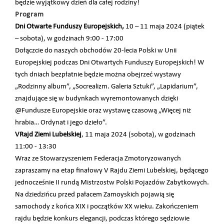
będzie wyjątkowy dzień dla całej rodziny!
Program
Dni Otwarte Funduszy Europejskich,
10 – 11 maja 2024 (piątek
– sobota), w godzinach 9:00 - 17:00
Dołączcie do naszych obchodów 20-lecia Polski w Unii
Europejskiej podczas Dni Otwartych Funduszy Europejskich! W
tych dniach bezpłatnie będzie można obejrzeć wystawy
„Rodzinny album”, „Socrealizm. Galeria Sztuki”, „Lapidarium”,
znajdujące się w budynkach wyremontowanych dzięki
@Fundusze Europejskie oraz wystawę czasową „Więcej niż
hrabia… Ordynat i jego dzieło”.
V
Rajd Ziemi Lubelskiej
, 11 maja 2024 (sobota), w godzinach
11:00 - 13:30
Wraz ze Stowarzyszeniem Federacja Zmotoryzowanych
zapraszamy na etap finałowy V
Rajdu Ziemi Lubelskiej
, będącego
jednocześnie II rundą Mistrzostw Polski Pojazdów Zabytkowych.
Na dziedzińcu przed pałacem Zamoyskich pojawią się
samochody z końca XIX i początków XX wieku. Zakończeniem
rajdu będzie konkurs elegancji, podczas którego sędziowie