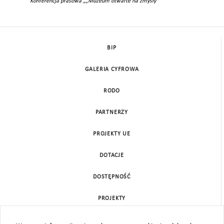
Konferencja prasowa „„Muzeum otwarte na zmysły”
BIP
GALERIA CYFROWA
RODO
PARTNERZY
PROJEKTY UE
DOTACJE
DOSTĘPNOŚĆ
PROJEKTY
KONTAKT