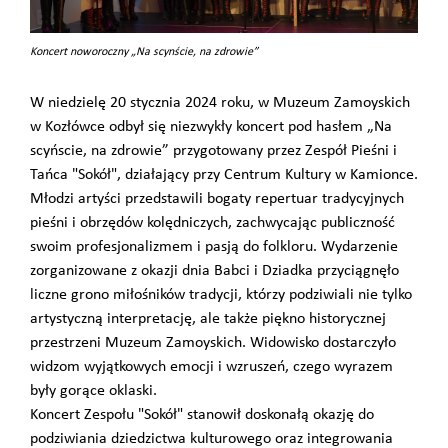
Koncert noworoczny „Na scynście, na zdrowie”
W niedzielę 20 stycznia 2024 roku, w Muzeum Zamoyskich
w Kozłówce odbył się niezwykły koncert pod hasłem „Na
scyńscie, na zdrowie” przygotowany przez Zespół Pieśni i
Tańca "Sokół", działający przy Centrum Kultury w Kamionce.
Młodzi artyści przedstawili bogaty repertuar tradycyjnych
pieśni i obrzędów kolędniczych, zachwycając publiczność
swoim profesjonalizmem i pasją do folkloru. Wydarzenie
zorganizowane z okazji dnia Babci i Dziadka przyciągnęło
liczne grono miłośników tradycji, którzy podziwiali nie tylko
artystyczną interpretację, ale także piękno historycznej
przestrzeni Muzeum Zamoyskich. Widowisko dostarczyło
widzom wyjątkowych emocji i wzruszeń, czego wyrazem
były gorące oklaski.
Koncert Zespołu "Sokół" stanowił doskonałą okazję do
podziwiania dziedzictwa kulturowego oraz integrowania