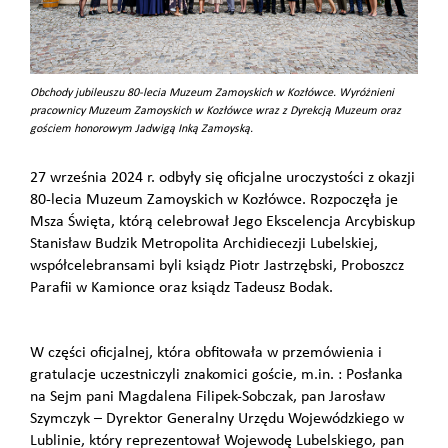
Obchody jubileuszu 80-lecia Muzeum Zamoyskich w Kozłówce. Wyróżnieni
pracownicy Muzeum Zamoyskich w Kozłówce wraz z Dyrekcją Muzeum oraz
gościem honorowym Jadwigą Inką Zamoyską.
27 września 2024 r. odbyły się oficjalne uroczystości z okazji
80-lecia Muzeum Zamoyskich w Kozłówce. Rozpoczęła je
Msza Święta, którą celebrował Jego Ekscelencja Arcybiskup
Stanisław Budzik Metropolita Archidiecezji Lubelskiej,
współcelebransami byli ksiądz Piotr Jastrzębski, Proboszcz
Parafii w Kamionce oraz ksiądz Tadeusz Bodak.
W części oficjalnej, która obfitowała w przemówienia i
gratulacje uczestniczyli znakomici goście, m.in. : Posłanka
na Sejm pani Magdalena Filipek-Sobczak, pan Jarosław
Szymczyk – Dyrektor Generalny Urzędu Wojewódzkiego w
Lublinie, który reprezentował Wojewodę Lubelskiego, pan