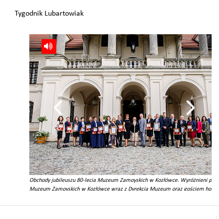
Tygodnik Lubartowiak
Obchody jubileuszu 80-lecia Muzeum Zamoyskich w Kozłówce. Wyróżnieni pra
Muzeum Zamoyskich w Kozłówce wraz z Dyrekcją Muzeum oraz gościem hon
Jadwigą Inką Zamoyską.