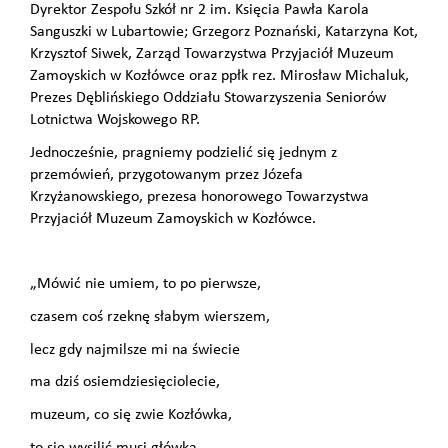
Dyrektor Zespołu Szkół nr 2 im. Księcia Pawła Karola
Sanguszki w Lubartowie; Grzegorz Poznański, Katarzyna Kot,
Krzysztof Siwek, Zarząd Towarzystwa Przyjaciół Muzeum
Zamoyskich w Kozłówce oraz ppłk rez. Mirosław Michaluk,
Prezes Dęblińskiego Oddziału Stowarzyszenia Seniorów
Lotnictwa Wojskowego RP.
Jednocześnie, pragniemy podzielić się jednym z
przemówień, przygotowanym przez Józefa
Krzyżanowskiego, prezesa honorowego Towarzystwa
Przyjaciół Muzeum Zamoyskich w Kozłówce.
„Mówić nie umiem, to po pierwsze,
czasem coś rzeknę słabym wierszem,
lecz gdy najmilsze mi na świecie
ma dziś osiemdziesięciolecie,
muzeum, co się zwie Kozłówka,
to się wysilić musi główka,