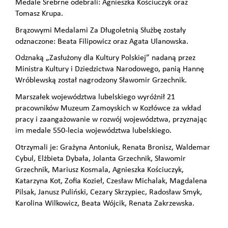
Medale Srebrne odebrali: Agnieszka Kościuczyk oraz
Tomasz Krupa.
Brązowymi Medalami Za Długoletnią Służbę zostały
odznaczone: Beata Filipowicz oraz Agata Ulanowska.
Odznaką „Zasłużony dla Kultury Polskiej” nadaną przez
Ministra Kultury i Dziedzictwa Narodowego, panią Hannę
Wróblewską został nagrodzony Sławomir Grzechnik.
Marszałek województwa lubelskiego wyróżnił 21
pracowników Muzeum Zamoyskich w Kozłówce za wkład
pracy i zaangażowanie w rozwój województwa, przyznając
im medale 550-lecia województwa lubelskiego.
Otrzymali je: Grażyna Antoniuk, Renata Bronisz, Waldemar
Cybul, Elżbieta Dybała, Jolanta Grzechnik, Sławomir
Grzechnik, Mariusz Kosmala, Agnieszka Kościuczyk,
Katarzyna Kot, Zofia Kozieł, Czesław Michalak, Magdalena
Pilsak, Janusz Puliński, Cezary Skrzypiec, Radosław Smyk,
Karolina Wilkowicz, Beata Wójcik, Renata Zakrzewska.