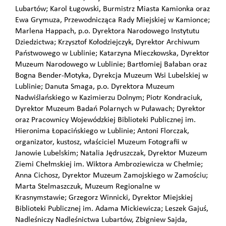
Lubartów; Karol Ługowski, Burmistrz Miasta Kamionka oraz
Ewa Grymuza, Przewodnicząca Rady Miejskiej w Kamionce;
Marlena Happach, p.o. Dyrektora Narodowego Instytutu
Dziedzictwa; Krzysztof Kołodziejczyk, Dyrektor Archiwum
Państwowego w Lublinie; Katarzyna Mieczkowska, Dyrektor
Muzeum Narodowego w Lublinie; Bartłomiej Bałaban oraz
Bogna Bender-Motyka, Dyrekcja Muzeum Wsi Lubelskiej w
Lublinie; Danuta Smaga, p.o. Dyrektora Muzeum
Nadwiślańskiego w Kazimierzu Dolnym; Piotr Kondraciuk,
Dyrektor Muzeum Badań Polarnych w Puławach; Dyrektor
oraz Pracownicy Wojewódzkiej Biblioteki Publicznej im.
Hieronima Łopacińskiego w Lublinie; Antoni Florczak,
organizator, kustosz, właściciel Muzeum Fotografii w
Janowie Lubelskim; Natalia Jędruszczak, Dyrektor Muzeum
Ziemi Chełmskiej im. Wiktora Ambroziewicza w Chełmie;
Anna Cichosz, Dyrektor Muzeum Zamojskiego w Zamościu;
Marta Stelmaszczuk, Muzeum Regionalne w
Krasnymstawie; Grzegorz Winnicki, Dyrektor Miejskiej
Biblioteki Publicznej im. Adama Mickiewicza; Leszek Gajuś,
Nadleśniczy Nadleśnictwa Lubartów, Zbigniew Sajda,